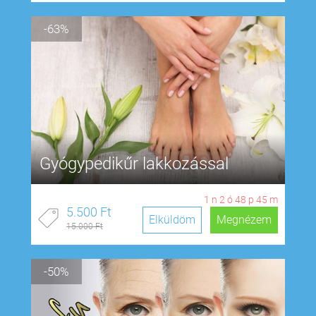
-63%
Gyógypedikűr lakkozással
1
n
2
ó
48
p
44
m
5.500 Ft
Elküldöm
Megnézem
15.000 Ft
-50%