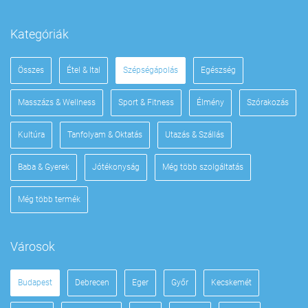
Kategóriák
Összes
Étel & Ital
Szépségápolás
Egészség
Masszázs & Wellness
Sport & Fitness
Élmény
Szórakozás
Kultúra
Tanfolyam & Oktatás
Utazás & Szállás
Baba & Gyerek
Jótékonyság
Még több szolgáltatás
Még több termék
Városok
Budapest
Debrecen
Eger
Győr
Kecskemét