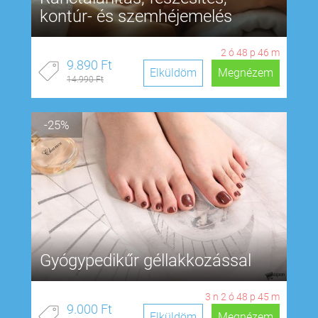
kontúr- és szemhéjemelés
2
ó
48
p
45
m
9.890 Ft
Elküldöm
Megnézem
14.990 Ft
-25%
Gyógypedikűr géllakkozással
3
n
2
ó
48
p
44
m
9.000 Ft
Elküldöm
Megnézem