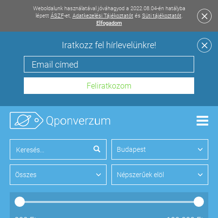
Weboldalunk használatával jóváhagyod a 2022.08.04-én hatályba
lépett
ÁSZF
-et,
Adatkezelési Tájékoztatót
és
Süti tájékoztatót
.
Elfogadom
Iratkozz fel hírlevelünkre!
Men
Budapest
Összes
Népszerűek elöl