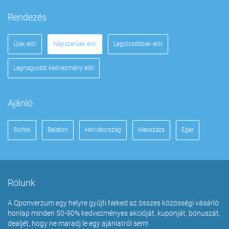
Rendezés
Újak elöl
Népszerűek elöl
Legolcsóbbak elöl
Legnagyobb kedvezmény elöl
Ajánló
Siófok
Balaton
Horvátország
Masszázs
Eger
Rólunk
A Qponverzum egy helyre gyűjti Neked az összes közösségi vásárló
honlap minden 50-90% kedvezményes akcióját, kuponját, bónuszát,
dealjét, hogy ne maradj le egy ajánlatról sem!