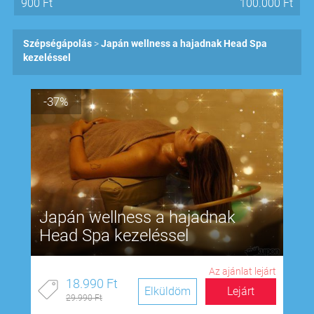
900
Ft
100.000
Ft
Szépségápolás
Japán wellness a hajadnak Head Spa
kezeléssel
-37%
Japán wellness a hajadnak
Head Spa kezeléssel
Az ajánlat lejárt
18.990 Ft
Elküldöm
Lejárt
29.990 Ft