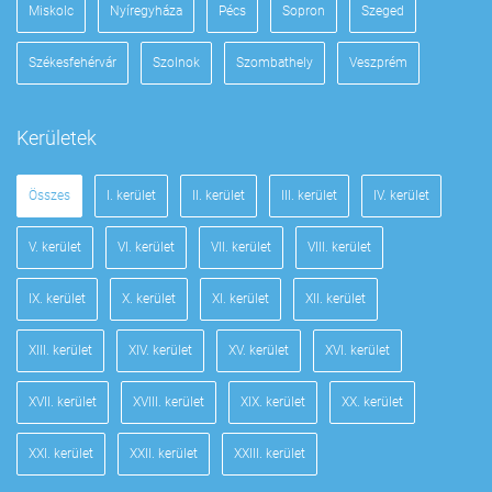
Miskolc
Nyíregyháza
Pécs
Sopron
Szeged
Székesfehérvár
Szolnok
Szombathely
Veszprém
Kerületek
Összes
I. kerület
II. kerület
III. kerület
IV. kerület
V. kerület
VI. kerület
VII. kerület
VIII. kerület
IX. kerület
X. kerület
XI. kerület
XII. kerület
XIII. kerület
XIV. kerület
XV. kerület
XVI. kerület
XVII. kerület
XVIII. kerület
XIX. kerület
XX. kerület
XXI. kerület
XXII. kerület
XXIII. kerület