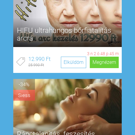
HIFU ultrahangos bőrfiatalítás
arcra
3
n
2
ó
48
p
44
m
12.990 Ft
Elküldöm
Megnézem
25.990 Ft
-34%
Siess
Ránctalanítás, feszesítés,