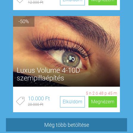
12.000 Ft
-50%
Luxus Volume 4-10D
szempillaépítés
5
n
2
ó
48
p
44
m
10.000 Ft
Elküldöm
Megnézem
20.000 Ft
Még több betöltése