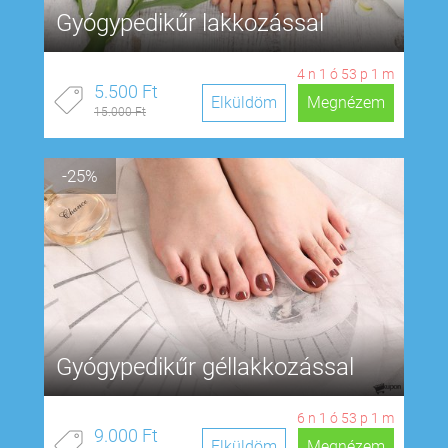
Gyógypedikűr lakkozással
4
n
1
ó
53
p
0
m
5.500 Ft
Elküldöm
Megnézem
15.000 Ft
-25%
Gyógypedikűr géllakkozással
6
n
1
ó
53
p
0
m
9.000 Ft
Elküldöm
Megnézem