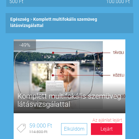
500
Ft
100.000
Ft
Egészség
Komplett multifokális szemüveg
látásvizsgálattal
-49%
Komplett multifokális szemüveg
látásvizsgálattal
Az ajánlat lejárt
59.000 Ft
Elküldöm
Lejárt
114.800 Ft