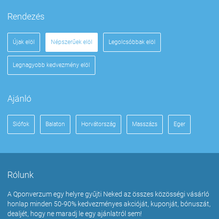
Rendezés
Újak elöl
Népszerűek elöl
Legolcsóbbak elöl
Legnagyobb kedvezmény elöl
Ajánló
Siófok
Balaton
Horvátország
Masszázs
Eger
Rólunk
A Qponverzum egy helyre gyűjti Neked az összes közösségi vásárló
honlap minden 50-90% kedvezményes akcióját, kuponját, bónuszát,
dealjét, hogy ne maradj le egy ajánlatról sem!