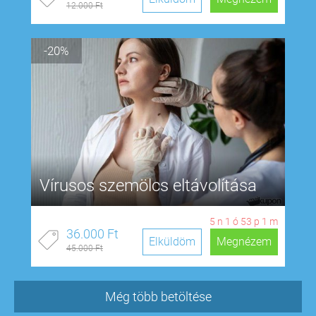
12.000 Ft
-20%
Vírusos szemölcs eltávolítása
5
n
1
ó
53
p
0
m
36.000 Ft
Elküldöm
Megnézem
45.000 Ft
Még több betöltése