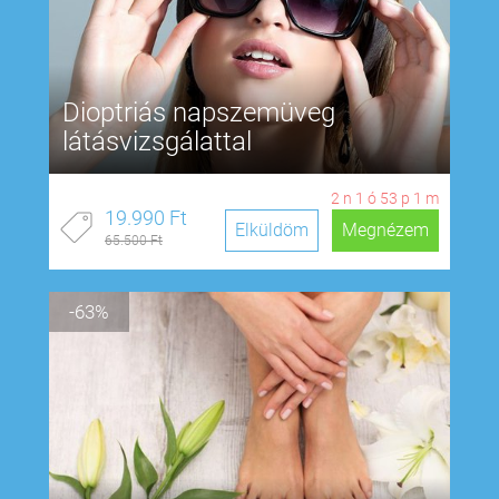
Dioptriás napszemüveg
látásvizsgálattal
2
n
1
ó
53
p
0
m
19.990 Ft
Elküldöm
Megnézem
65.500 Ft
-63%