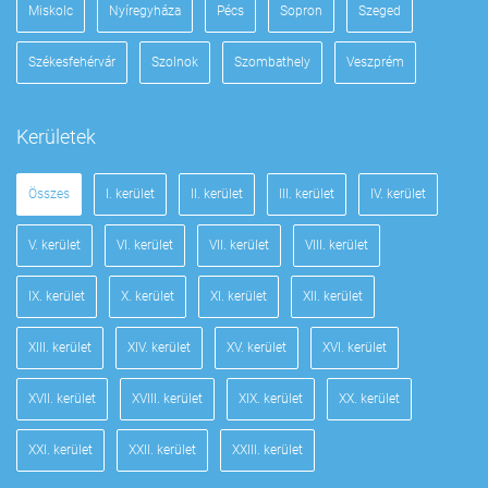
Miskolc
Nyíregyháza
Pécs
Sopron
Szeged
Székesfehérvár
Szolnok
Szombathely
Veszprém
Kerületek
Összes
I. kerület
II. kerület
III. kerület
IV. kerület
V. kerület
VI. kerület
VII. kerület
VIII. kerület
IX. kerület
X. kerület
XI. kerület
XII. kerület
XIII. kerület
XIV. kerület
XV. kerület
XVI. kerület
XVII. kerület
XVIII. kerület
XIX. kerület
XX. kerület
XXI. kerület
XXII. kerület
XXIII. kerület