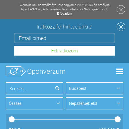
Weboldalunk használatával jóváhagyod a 2022.08.04-én hatályba
lépett
ÁSZF
-et,
Adatkezelési Tájékoztatót
és
Süti tájékoztatót
.
Elfogadom
Iratkozz fel hírlevelünkre!
Men
Budapest
Összes
Népszerűek elöl