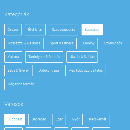
Kategóriák
Összes
Étel & Ital
Szépségápolás
Egészség
Masszázs & Wellness
Sport & Fitness
Élmény
Szórakozás
Kultúra
Tanfolyam & Oktatás
Utazás & Szállás
Baba & Gyerek
Jótékonyság
Még több szolgáltatás
Még több termék
Városok
Budapest
Debrecen
Eger
Győr
Kecskemét