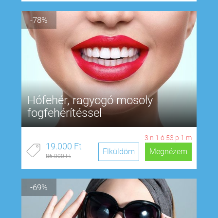
-78%
Hófehér, ragyogó mosoly
fogfehérítéssel
3
n
1
ó
53
p
0
m
19.000 Ft
Elküldöm
Megnézem
86.000 Ft
-69%