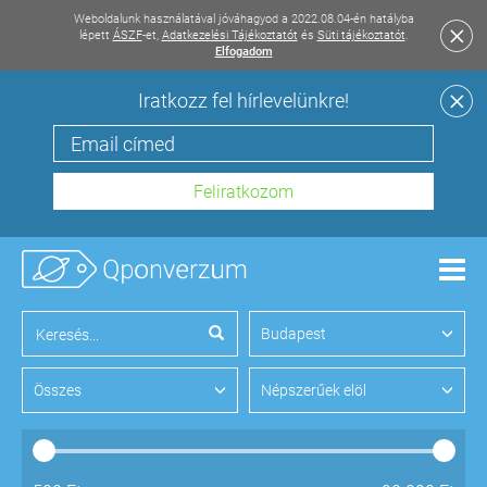
Weboldalunk használatával jóváhagyod a 2022.08.04-én hatályba
lépett
ÁSZF
-et,
Adatkezelési Tájékoztatót
és
Süti tájékoztatót
.
Elfogadom
Iratkozz fel hírlevelünkre!
Men
Budapest
Összes
Népszerűek elöl