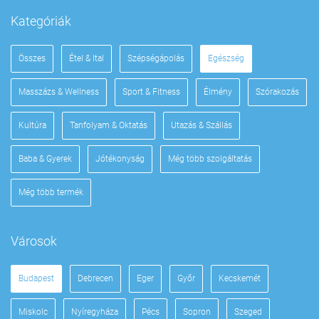
Kategóriák
Összes
Étel & Ital
Szépségápolás
Egészség
Masszázs & Wellness
Sport & Fitness
Élmény
Szórakozás
Kultúra
Tanfolyam & Oktatás
Utazás & Szállás
Baba & Gyerek
Jótékonyság
Még több szolgáltatás
Még több termék
Városok
Budapest
Debrecen
Eger
Győr
Kecskemét
Miskolc
Nyíregyháza
Pécs
Sopron
Szeged