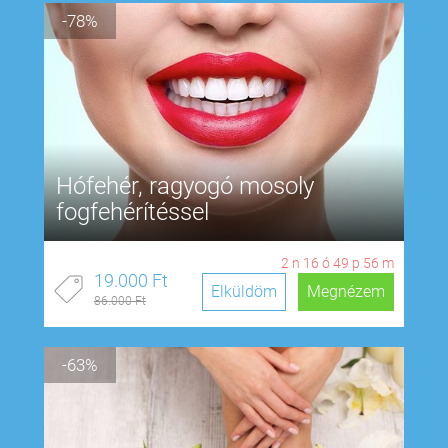
-78%
Hófehér, ragyogó mosoly
fogfehérítéssel
2
n
16
ó
49
p
55
m
19.000 Ft
Elküldöm
Megnézem
86.000 Ft
-63%