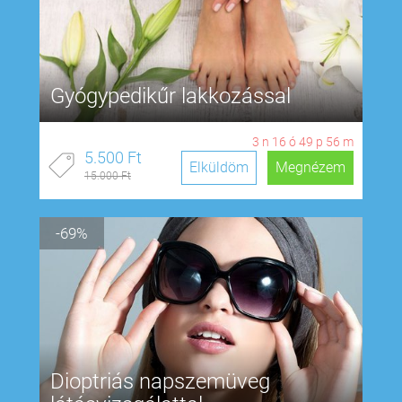
Gyógypedikűr lakkozással
3
n
16
ó
49
p
55
m
5.500 Ft
Elküldöm
Megnézem
15.000 Ft
-69%
Dioptriás napszemüveg