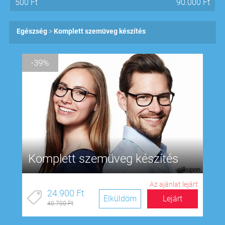
500
Ft
90.000
Ft
Egészség
Komplett szemüveg készítés
-39%
Komplett szemüveg készítés
Az ajánlat lejárt
24.900 Ft
Elküldöm
Lejárt
40.700 Ft