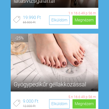
látásvizsgálattal
1
n
16
ó
49
p
55
m
19.990 Ft
Elküldöm
Megnézem
65.500 Ft
-25%
Gyógypedikűr géllakkozással
5
n
16
ó
49
p
55
m
9.000 Ft
Elküldöm
Megnézem
12.000 Ft