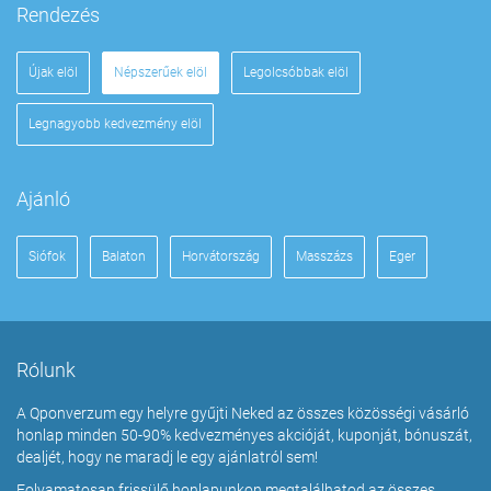
Rendezés
Újak elöl
Népszerűek elöl
Legolcsóbbak elöl
Legnagyobb kedvezmény elöl
Ajánló
Siófok
Balaton
Horvátország
Masszázs
Eger
Rólunk
A Qponverzum egy helyre gyűjti Neked az összes közösségi vásárló
honlap minden 50-90% kedvezményes akcióját, kuponját, bónuszát,
dealjét, hogy ne maradj le egy ajánlatról sem!
Folyamatosan frissülő honlapunkon megtalálhatod az összes