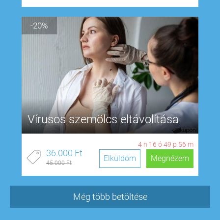
-20%
Vírusos szemölcs eltávolítása
4
n
16
ó
49
p
55
m
36.000 Ft
Elküldöm
Megnézem
45.000 Ft
Még több betöltése