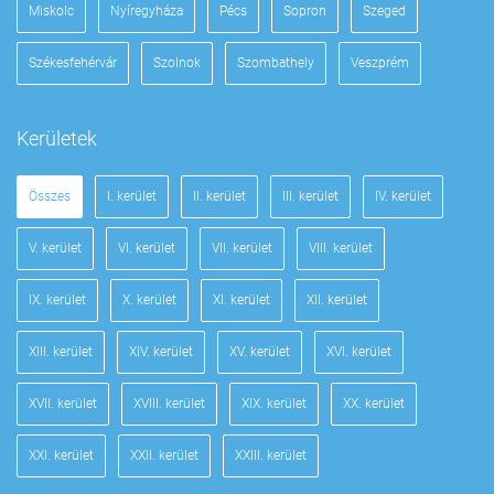
Miskolc
Nyíregyháza
Pécs
Sopron
Szeged
Székesfehérvár
Szolnok
Szombathely
Veszprém
Kerületek
Összes
I. kerület
II. kerület
III. kerület
IV. kerület
V. kerület
VI. kerület
VII. kerület
VIII. kerület
IX. kerület
X. kerület
XI. kerület
XII. kerület
XIII. kerület
XIV. kerület
XV. kerület
XVI. kerület
XVII. kerület
XVIII. kerület
XIX. kerület
XX. kerület
XXI. kerület
XXII. kerület
XXIII. kerület