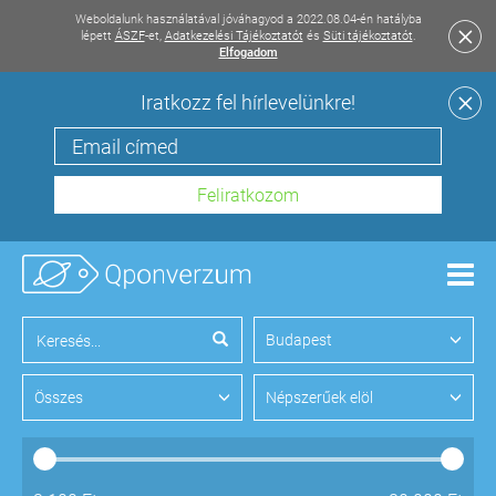
Weboldalunk használatával jóváhagyod a 2022.08.04-én hatályba
lépett
ÁSZF
-et,
Adatkezelési Tájékoztatót
és
Süti tájékoztatót
.
Elfogadom
Iratkozz fel hírlevelünkre!
Men
Budapest
Összes
Népszerűek elöl