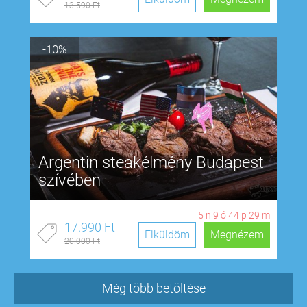
13.590 Ft
-10%
Argentin steakélmény Budapest
szívében
5
n
9
ó
44
p
28
m
17.990 Ft
Elküldöm
Megnézem
20.000 Ft
Még több betöltése