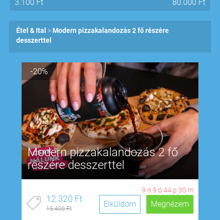
3.100
Ft
80.000
Ft
Étel & Ital
Modern pizzakalandozás 2 fő részére
desszerttel
-20%
Modern pizzakalandozás 2 fő
részére desszerttel
9
n
9
ó
44
p
29
m
12.320 Ft
Elküldöm
Megnézem
15.400 Ft