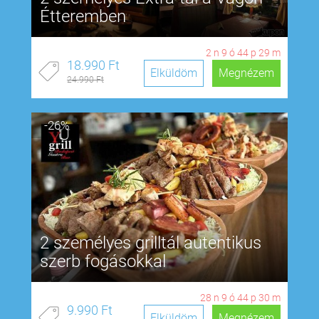
Étteremben
2
n
9
ó
44
p
28
m
18.990 Ft
Elküldöm
Megnézem
24.990 Ft
-26%
2 személyes grilltál autentikus
szerb fogásokkal
28
n
9
ó
44
p
29
m
9.990 Ft
Elküldöm
Megnézem