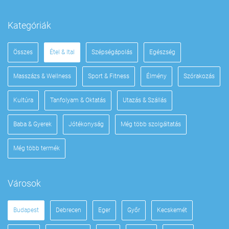
Kategóriák
Összes
Étel & Ital
Szépségápolás
Egészség
Masszázs & Wellness
Sport & Fitness
Élmény
Szórakozás
Kultúra
Tanfolyam & Oktatás
Utazás & Szállás
Baba & Gyerek
Jótékonyság
Még több szolgáltatás
Még több termék
Városok
Budapest
Debrecen
Eger
Győr
Kecskemét