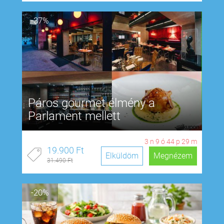
-37%
Páros gourmet élmény a
Parlament mellett
3
n
9
ó
44
p
28
m
19.900 Ft
Elküldöm
Megnézem
31.490 Ft
-20%