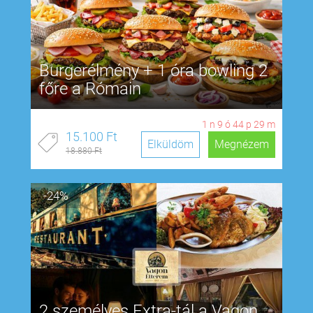
Burgerélmény + 1 óra bowling 2
főre a Rómain
1
n
9
ó
44
p
28
m
15.100 Ft
Elküldöm
Megnézem
18.880 Ft
-24%
2 személyes Extra-tál a Vagon