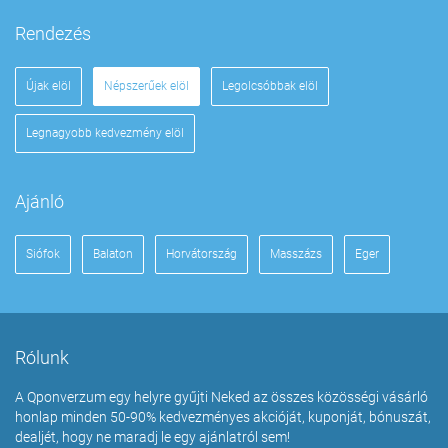
Rendezés
Újak elöl
Népszerűek elöl
Legolcsóbbak elöl
Legnagyobb kedvezmény elöl
Ajánló
Siófok
Balaton
Horvátország
Masszázs
Eger
Rólunk
A Qponverzum egy helyre gyűjti Neked az összes közösségi vásárló
honlap minden 50-90% kedvezményes akcióját, kuponját, bónuszát,
dealjét, hogy ne maradj le egy ajánlatról sem!