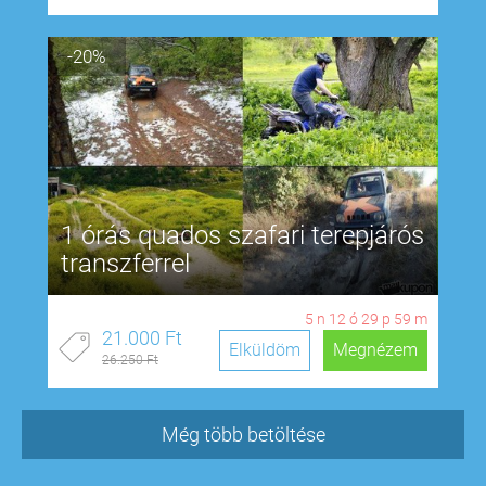
-20%
1 órás quados szafari terepjárós
transzferrel
5
n
12
ó
29
p
58
m
21.000 Ft
Elküldöm
Megnézem
26.250 Ft
Még több betöltése