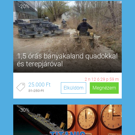
-20%
1,5 órás bányakaland quadokkal
és terepjáróval
2
n
12
ó
29
p
58
m
25.000 Ft
Elküldöm
Megnézem
31.250 Ft
-30%