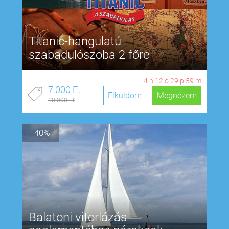
Titanic-hangulatú
szabadulószoba 2 főre
4
n
12
ó
29
p
58
m
7.000 Ft
Elküldöm
Megnézem
10.000 Ft
-40%
Balatoni vitorlázás