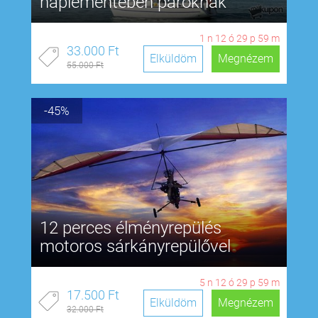
naplementében pároknak
1
n
12
ó
29
p
58
m
33.000 Ft
Elküldöm
Megnézem
55.000 Ft
-45%
12 perces élményrepülés
motoros sárkányrepülővel
5
n
12
ó
29
p
58
m
17.500 Ft
Elküldöm
Megnézem
32.000 Ft