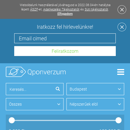
Weboldalunk használatával jóváhagyod a 2022.08.04-én hatályba
lépett
ÁSZF
-et,
Adatkezelési Tájékoztatót
és
Süti tájékoztatót
.
Elfogadom
Iratkozz fel hírlevelünkre!
Men
Budapest
Összes
Népszerűek elöl