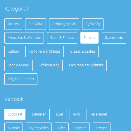
Kategóriák
Összes
Étel & Ital
Szépségápolás
Egészség
Masszázs & Wellness
Sport & Fitness
Élmény
Szórakozás
Kultúra
Tanfolyam & Oktatás
Utazás & Szállás
Baba & Gyerek
Jótékonyság
Még több szolgáltatás
Még több termék
Városok
Budapest
Debrecen
Eger
Győr
Kecskemét
Miskolc
Nyíregyháza
Pécs
Sopron
Szeged