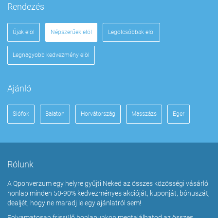
Rendezés
Újak elöl
Népszerűek elöl
Legolcsóbbak elöl
Legnagyobb kedvezmény elöl
Ajánló
Siófok
Balaton
Horvátország
Masszázs
Eger
Rólunk
A Qponverzum egy helyre gyűjti Neked az összes közösségi vásárló
honlap minden 50-90% kedvezményes akcióját, kuponját, bónuszát,
dealjét, hogy ne maradj le egy ajánlatról sem!
Folyamatosan frissülő honlapunkon megtalálhatod az összes