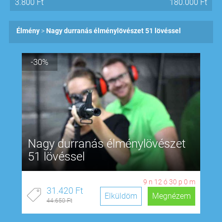
3.800
Ft
180.000
Ft
Élmény
Nagy durranás élménylövészet 51 lövéssel
-30%
Nagy durranás élménylövészet
51 lövéssel
9
n
12
ó
29
p
59
m
31.420 Ft
Elküldöm
Megnézem
44.650 Ft