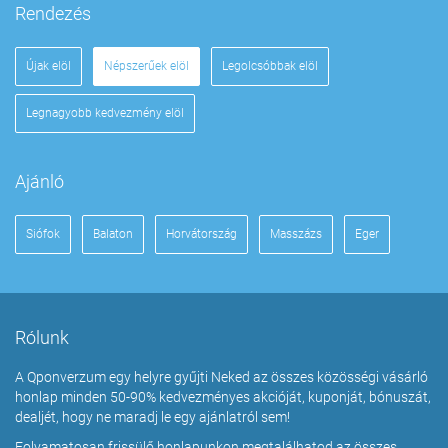
Rendezés
Újak elöl
Népszerűek elöl
Legolcsóbbak elöl
Legnagyobb kedvezmény elöl
Ajánló
Siófok
Balaton
Horvátország
Masszázs
Eger
Rólunk
A Qponverzum egy helyre gyűjti Neked az összes közösségi vásárló
honlap minden 50-90% kedvezményes akcióját, kuponját, bónuszát,
dealjét, hogy ne maradj le egy ajánlatról sem!
Folyamatosan frissülő honlapunkon megtalálhatod az összes