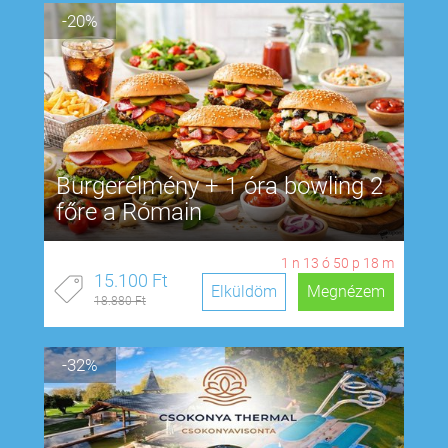
-20%
Burgerélmény + 1 óra bowling 2
főre a Rómain
1
n
13
ó
50
p
17
m
15.100 Ft
Elküldöm
Megnézem
18.880 Ft
-32%