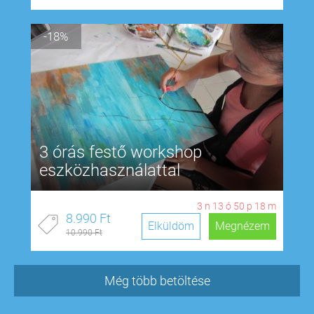
-18%
3 órás festő workshop
eszközhasználattal
3
n
13
ó
50
p
17
m
8.990 Ft
Elküldöm
Megnézem
10.990 Ft
Még több betöltése