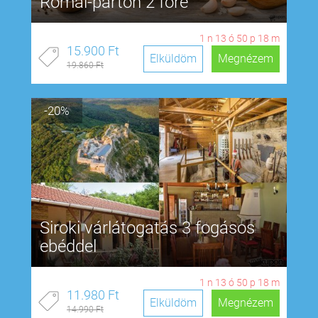
Római-parton 2 főre
1
n
13
ó
50
p
17
m
15.900 Ft
Elküldöm
Megnézem
19.860 Ft
-20%
Siroki várlátogatás 3 fogásos
ebéddel
1
n
13
ó
50
p
17
m
11.980 Ft
Elküldöm
Megnézem
14.990 Ft