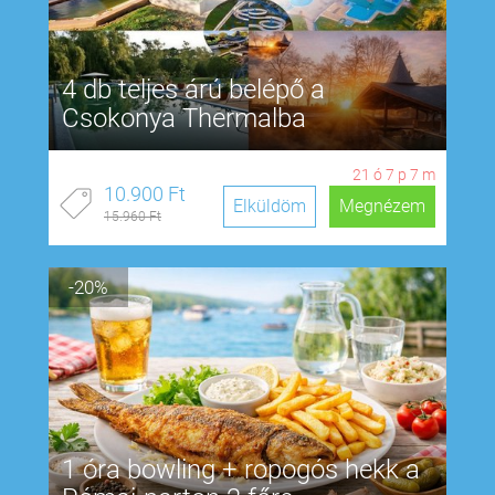
4 db teljes árú belépő a
Csokonya Thermalba
21
ó
7
p
6
m
10.900 Ft
Elküldöm
Megnézem
15.960 Ft
-20%
1 óra bowling + ropogós hekk a