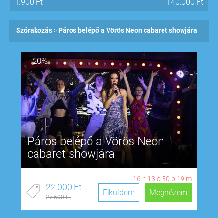
1.900
Ft
140.000
Ft
Szórakozás
Páros belépő a Vörös Neon cabaret showjára
-20%
Páros belépő a Vörös Neon
cabaret showjára
16
n
13
ó
50
p
18
m
22.000 Ft
Elküldöm
Megnézem
27.500 Ft