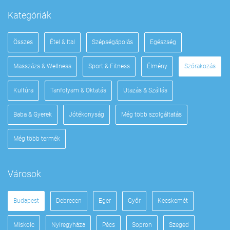
Kategóriák
Összes
Étel & Ital
Szépségápolás
Egészség
Masszázs & Wellness
Sport & Fitness
Élmény
Szórakozás
Kultúra
Tanfolyam & Oktatás
Utazás & Szállás
Baba & Gyerek
Jótékonyság
Még több szolgáltatás
Még több termék
Városok
Budapest
Debrecen
Eger
Győr
Kecskemét
Miskolc
Nyíregyháza
Pécs
Sopron
Szeged