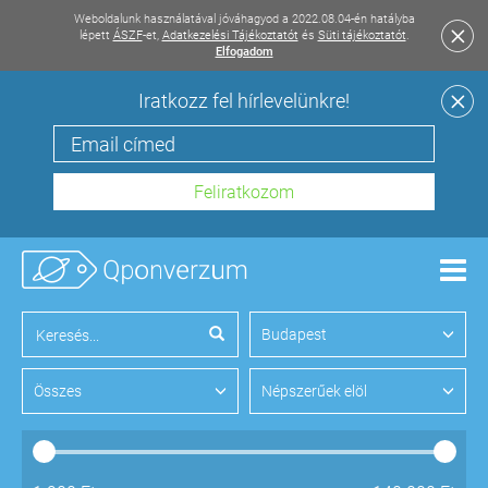
Weboldalunk használatával jóváhagyod a 2022.08.04-én hatályba
lépett
ÁSZF
-et,
Adatkezelési Tájékoztatót
és
Süti tájékoztatót
.
Elfogadom
Iratkozz fel hírlevelünkre!
Men
Budapest
Összes
Népszerűek elöl