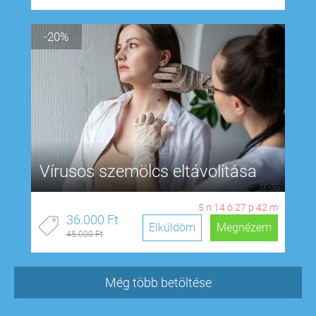
-20%
Vírusos szemölcs eltávolítása
5
n
14
ó
27
p
41
m
36.000 Ft
Elküldöm
Megnézem
45.000 Ft
Még több betöltése