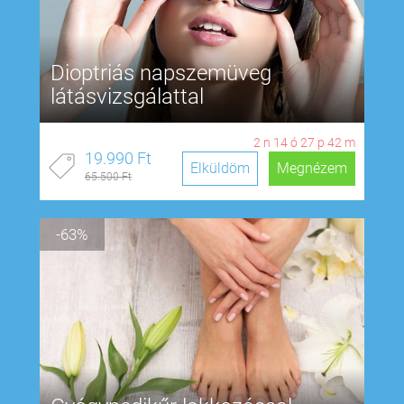
Dioptriás napszemüveg
látásvizsgálattal
2
n
14
ó
27
p
41
m
19.990 Ft
Elküldöm
Megnézem
65.500 Ft
-63%