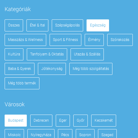
Kategóriák
Összes
Étel & Ital
Szépségápolás
Egészség
Masszázs & Wellness
Sport & Fitness
Élmény
Szórakozás
Kultúra
Tanfolyam & Oktatás
Utazás & Szállás
Baba & Gyerek
Jótékonyság
Még több szolgáltatás
Még több termék
Városok
Budapest
Debrecen
Eger
Győr
Kecskemét
Miskolc
Nyíregyháza
Pécs
Sopron
Szeged