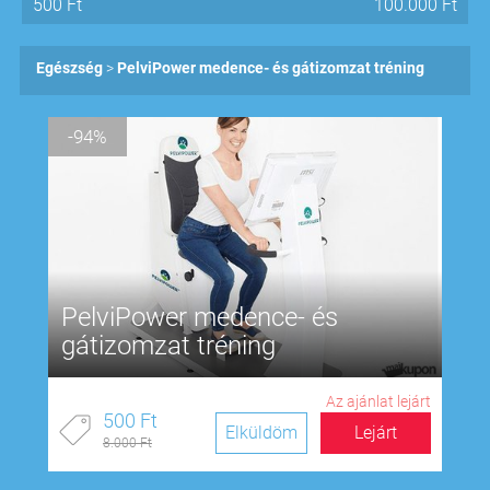
500
Ft
100.000
Ft
Egészség
PelviPower medence- és gátizomzat tréning
-94%
PelviPower medence- és
gátizomzat tréning
Az ajánlat lejárt
500 Ft
Elküldöm
Lejárt
8.000 Ft