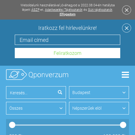
Weboldalunk használatával jóváhagyod a 2022.08.04-én hatályba
lépett
ÁSZF
-et,
Adatkezelési Tájékoztatót
és
Süti tájékoztatót
.
Elfogadom
Iratkozz fel hírlevelünkre!
Men
Budapest
Összes
Népszerűek elöl