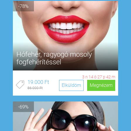
-78%
Hófehér, ragyogó mosoly
fogfehérítéssel
3
n
14
ó
27
p
41
m
19.000 Ft
Elküldöm
Megnézem
86.000 Ft
-69%