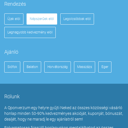
Rendezés
Újak elöl
Népszerűek elöl
Legolcsóbbak elöl
Legnagyobb kedvezmény elöl
Ajánló
Siófok
Balaton
Horvátország
Masszázs
Eger
Rólunk
A Qponverzum egy helyre gyűjti Neked az összes közösségi vásárló
honlap minden 50-90% kedvezményes akcióját, kuponját, bónuszát,
dealjét, hogy ne maradj le egy ajánlatról sem!
Folyamatosan frissülő honlapunkon megtalálhatod az összes