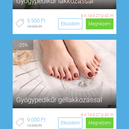
Gyógypedikűr lakkozással
4
n
14
ó
27
p
41
m
5.500 Ft
Elküldöm
Megnézem
15.000 Ft
-25%
Gyógypedikűr géllakkozással
6
n
14
ó
27
p
41
m
9.000 Ft
Elküldöm
Megnézem
12.000 Ft