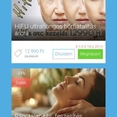
HIFU ultrahangos bőrfiatalítás
arcra
3
n
0
ó
16
p
28
m
12.990 Ft
Elküldöm
Megnézem
25.990 Ft
-34%
Siess
Ránctalanítás, feszesítés,