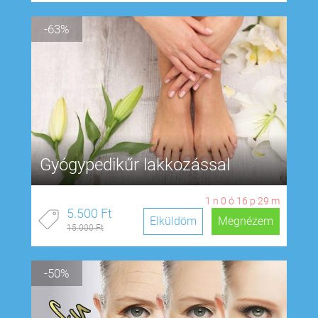
-63%
Gyógypedikűr lakkozással
1
n
0
ó
16
p
28
m
5.500 Ft
Elküldöm
Megnézem
15.000 Ft
-50%