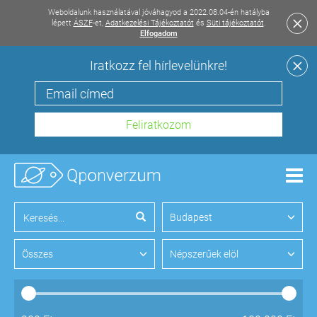
Weboldalunk használatával jóváhagyod a 2022.08.04-én hatályba
lépett
ÁSZF
-et,
Adatkezelési Tájékoztatót
és
Süti tájékoztatót
.
Elfogadom
Iratkozz fel hírlevelünkre!
Men
Budapest
Összes
Népszerűek elöl