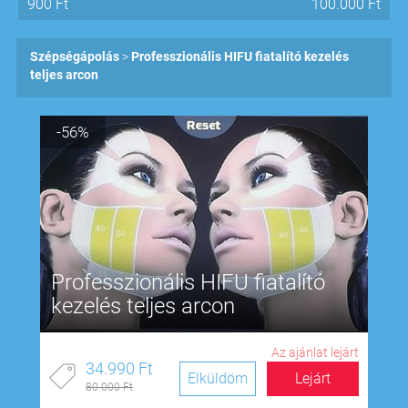
900
Ft
100.000
Ft
Szépségápolás
Professzionális HIFU fiatalító kezelés
teljes arcon
-56%
Professzionális HIFU fiatalító
kezelés teljes arcon
Az ajánlat lejárt
34.990 Ft
Elküldöm
Lejárt
80.000 Ft