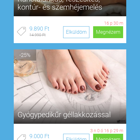
kontúr- és szemhéjemelés
16
p
29
m
9.890 Ft
Elküldöm
Megnézem
14.990 Ft
-25%
Gyógypedikűr géllakkozással
3
n
0
ó
16
p
28
m
9.000 Ft
Elküldöm
Megnézem