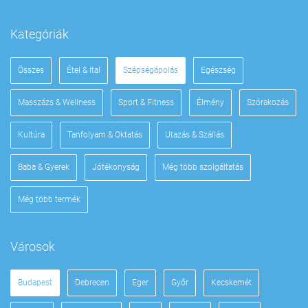
Kategóriák
Összes
Étel & Ital
Szépségápolás
Egészség
Masszázs & Wellness
Sport & Fitness
Élmény
Szórakozás
Kultúra
Tanfolyam & Oktatás
Utazás & Szállás
Baba & Gyerek
Jótékonyság
Még több szolgáltatás
Még több termék
Városok
Budapest
Debrecen
Eger
Győr
Kecskemét