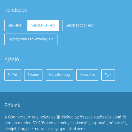
Rendezés
Újak elöl
Népszerűek elöl
Legolcsóbbak elöl
Legnagyobb kedvezmény elöl
Ajánló
Siófok
Balaton
Horvátország
Masszázs
Eger
Rólunk
A Qponverzum egy helyre gyűjti Neked az összes közösségi vásárló
honlap minden 50-90% kedvezményes akcióját, kuponját, bónuszát,
dealjét, hogy ne maradj le egy ajánlatról sem!