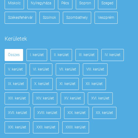
Miskolc
Nyíregyháza
Pécs
Sopron
Szeged
Székesfehérvár
Szolnok
Szombathely
Veszprém
Kerületek
Összes
I. kerület
II. kerület
III. kerület
IV. kerület
V. kerület
VI. kerület
VII. kerület
VIII. kerület
IX. kerület
X. kerület
XI. kerület
XII. kerület
XIII. kerület
XIV. kerület
XV. kerület
XVI. kerület
XVII. kerület
XVIII. kerület
XIX. kerület
XX. kerület
XXI. kerület
XXII. kerület
XXIII. kerület