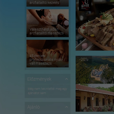
arcfiatalító kezelés
Választható japán
arcfiatalító masszázs
45 perces
-20%
professzionális nyak-
váll masszázs
Előzmények
Még nem tekintettél meg egy
ajánlatot sem
Ajánló