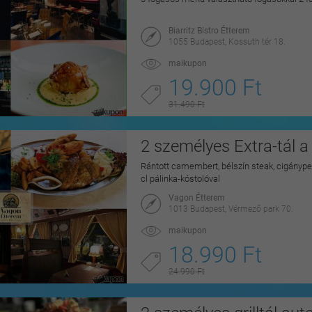
Biarritz Bistro Étterem
1055 Budapest, Kossuth tér 18.
maikupon
19.900 Ft
31.490 Ft
2 személyes Extra-tál 
Rántott camembert, bélszín steak, cigánype
cl pálinka-kóstolóval
Vagon Étterem
1013 Budapest, Vérmező park 70.
maikupon
18.990 Ft
24.990 Ft