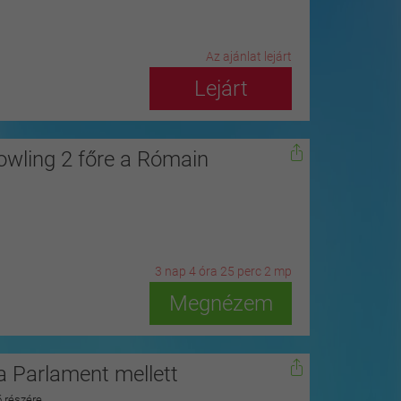
Az ajánlat lejárt
Lejárt
owling 2 főre a Rómain
3
n
ap
4
ó
ra
25
p
erc
0
m
p
Megnézem
 Parlament mellett
ő részére