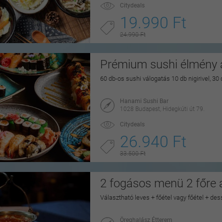
Citydeals
19.990 Ft
24.990 Ft
Prémium sushi élmény a
60 db-os sushi válogatás 10 db nigirivel, 30
Hanami Sushi Bar
1028 Budapest, Hidegkúti út 79.
Citydeals
26.940 Ft
33.500 Ft
2 fogásos menü 2 főre
Választható leves + főétel vagy főétel + dess
Öreghalász Étterem