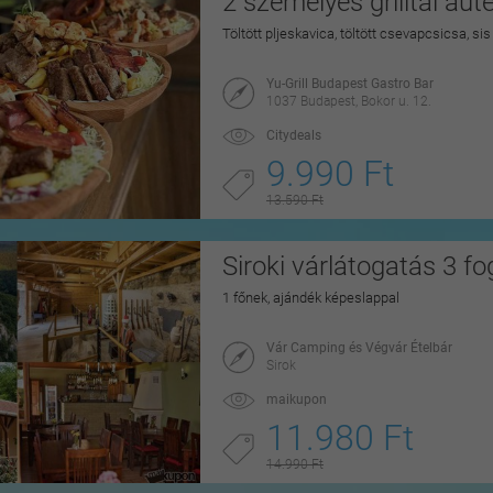
2 személyes grilltál au
Töltött pljeskavica, töltött csevapcsicsa, si
Yu-Grill Budapest Gastro Bar
1037 Budapest, Bokor u. 12.
Citydeals
9.990 Ft
13.590 Ft
Siroki várlátogatás 3 f
1 főnek, ajándék képeslappal
Vár Camping és Végvár Ételbár
Sirok
maikupon
11.980 Ft
14.990 Ft