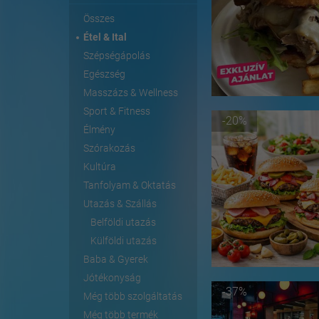
Összes
Étel & Ital
Szépségápolás
Egészség
Masszázs & Wellness
Sport & Fitness
-20%
Élmény
Szórakozás
Kultúra
Tanfolyam & Oktatás
Utazás & Szállás
Belföldi utazás
Külföldi utazás
Baba & Gyerek
Jótékonyság
-37%
Még több szolgáltatás
Még több termék