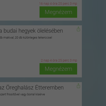
16
n
ap
4
ó
ra
25
p
erc
1
m
p
Megnézem
 budai hegyek ölelésében
 db makival, 20 db különleges tekerccsel
2
n
ap
4
ó
ra
25
p
erc
1
m
p
Megnézem
 az Öreghalász Étteremben
zert frissítővel vagy borral kísérve