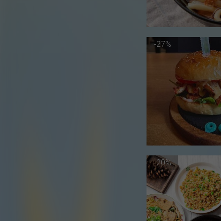
-27%
-20%