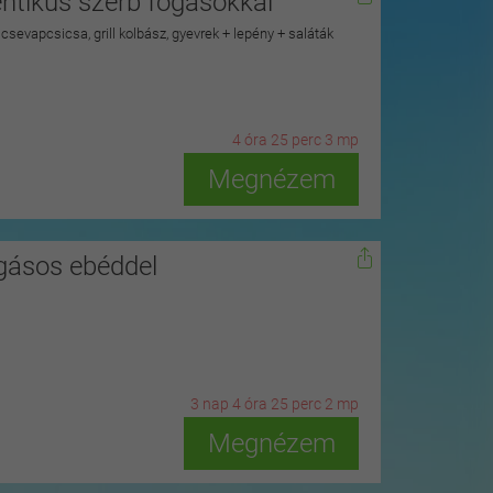
tentikus szerb fogásokkal
s csevapcsicsa, grill kolbász, gyevrek + lepény + saláták
4
ó
ra
25
p
erc
1
m
p
Megnézem
ogásos ebéddel
3
n
ap
4
ó
ra
25
p
erc
0
m
p
Megnézem