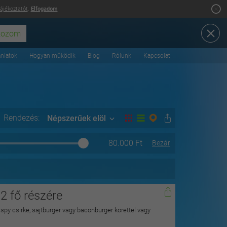
tájékoztatót
.
Elfogadom
ánlatok
Hogyan működik
Blog
Rólunk
Kapcsolat
Rendezés:
Népszerűek elöl
80.000
Ft
Bezár
 fő részére
rispy csirke, sajtburger vagy baconburger körettel vagy