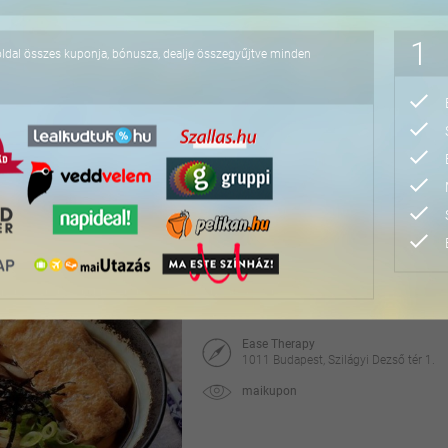
17.900 Ft
1
oldal összes kuponja, bónusza, dealje összegyűjtve minden
3 fogásos fine dining v
Élő zenével, különleges választható koktélok
Red Carpet Lounge & Piano Bar
1066 Budapest, Zichy Jenő u. 6.
Citydeals
32.800 Ft
41.000 Ft
Japán főzőkurzus auten
Ease Therapy
1011 Budapest, Szilágyi Dezső tér 1.
maikupon