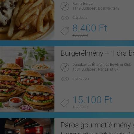
Remíz Burger
1149 Budapest, Bosnyák tér 2
Citydeals
8.400 Ft
10.500 Ft
Burgerélmény + 1 óra b
Dunakavics Étterem és Bowling Klub
1031 Budapest, Nánási út 67.
maikupon
15.100 Ft
18.880 Ft
Páros gourmet élmény a
3 fogásos menü választható fogásokkal 2 f