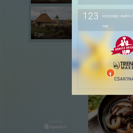
123
közösségi vásárló 
-20%
nap
Eger
-37%
hosted by