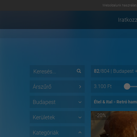
Weboldalunk használatá
Iratkozz
82
/
804
|
Budapest
Árszűrő
3.100
Ft
Budapest
Étel & Ital
Retró ham
-20%
Kerületek
Kategóriák