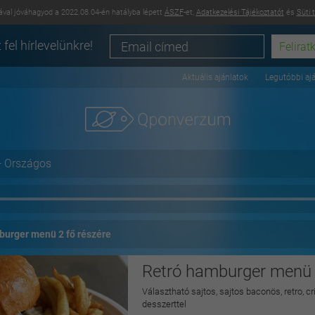
val jóváhagyod a 2022.08.04-én hatályba lépett
ÁSZF
-et,
Adatkezelési Tájékoztatót
és
Süti 
 fel hírlevelünkre!
Aktuális ajánlatok
Legutóbbi aj
+ Országos
burger menü 2 fő részére
Retró hamburger menü 2
Választható sajtos, sajtos baconös, retro, c
desszerttel