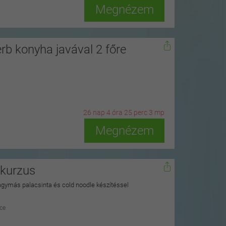
Megnézem
erb konyha javával 2 főre
26
n
ap
4
ó
ra
25
p
erc
1
m
p
Megnézem
őkurzus
agymás palacsinta és cold noodle készítéssel
ce