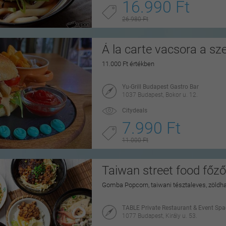
16.990 Ft
26.980 Ft
Á la carte vacsora a sz
11.000 Ft értékben
Yu-Grill Budapest Gastro Bar
1037 Budapest, Bokor u. 12.
Citydeals
7.990 Ft
11.000 Ft
Taiwan street food főz
Gomba Popcorn, taiwani tésztaleves, zöldh
TABLE Private Restaurant & Event Spa
1077 Budapest, Király u. 53.