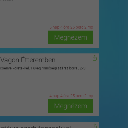
5
n
ap
4
ó
ra
25
p
erc
0
m
p
Megnézem
a Vagon Étteremben
csenye köretekkel, 1 üveg minőségi száraz borral, 2x3
4
n
ap
4
ó
ra
25
p
erc
0
m
p
Megnézem