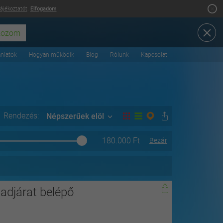
tájékoztatót
.
Elfogadom
ánlatok
Hogyan működik
Blog
Rólunk
Kapcsolat
Rendezés:
Népszerűek elöl
180.000
Ft
Bezár
adjárat belépő