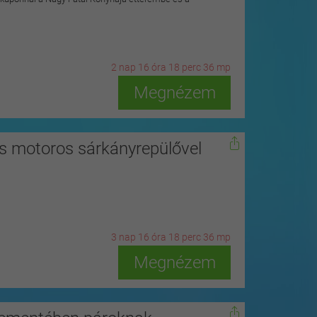
2
n
ap
16
ó
ra
18
p
erc
34
m
p
Megnézem
s motoros sárkányrepülővel
3
n
ap
16
ó
ra
18
p
erc
34
m
p
Megnézem