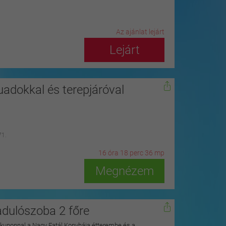
Az ajánlat lejárt
Lejárt
adokkal és terepjáróval
71.
16
ó
ra
18
p
erc
34
m
p
Megnézem
adulószoba 2 főre
ykuponnal a Nagy Fatál Konyhája étterembe és a