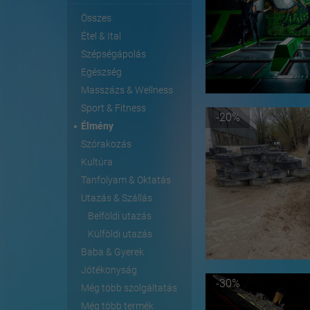
Összes
Étel & Ital
Szépségápolás
Egészség
Masszázs & Wellness
Sport & Fitness
-20%
Élmény
Szórakozás
Kultúra
Tanfolyam & Oktatás
Utazás & Szállás
Belföldi utazás
Külföldi utazás
Baba & Gyerek
Jótékonyság
-30%
Még több szolgáltatás
Még több termék