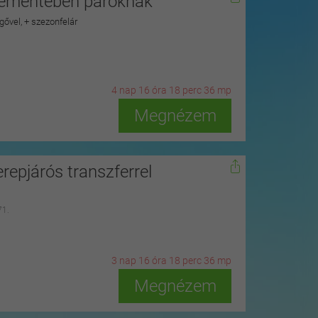
plementében pároknak
gővel, + szezonfelár
4
n
ap
16
ó
ra
18
p
erc
34
m
p
Megnézem
repjárós transzferrel
71.
3
n
ap
16
ó
ra
18
p
erc
34
m
p
Megnézem