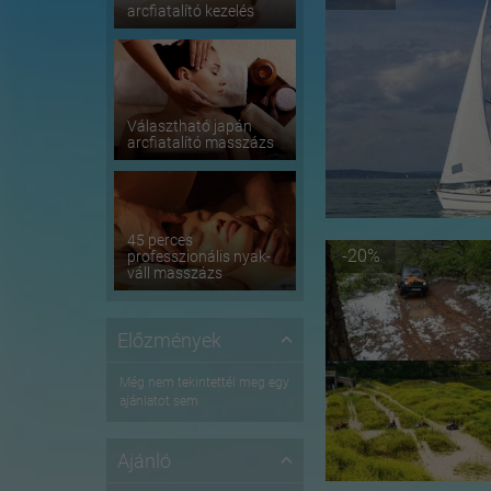
arcfiatalító kezelés
Választható japán
arcfiatalító masszázs
45 perces
-20%
professzionális nyak-
váll masszázs
Előzmények
Még nem tekintettél meg egy
ajánlatot sem
Ajánló