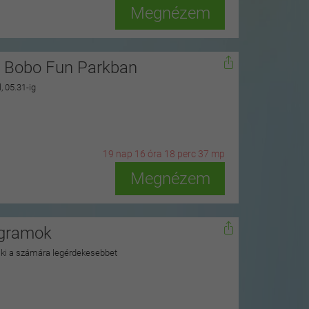
Megnézem
i Bobo Fun Parkban
, 05.31-ig
19
n
ap
16
ó
ra
18
p
erc
35
m
p
Megnézem
ogramok
a ki a számára legérdekesebbet