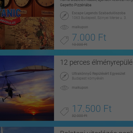
Gepetto Pizzériába
Escape Legends Szabadulószoba
1063 Budapest, Szinyei Merse u. 3.
maikupon
7.000 Ft
10.000 Ft
12 perces élményrepülé
Ultrakönnyű Repülésért Egyesület
Budapest környékén
maikupon
17.500 Ft
32.000 Ft