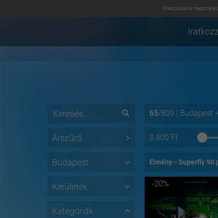
Weboldalunk használatá
Iratkozz
65
/
809
|
Budapest
Árszűrő
3.800
Ft
Budapest
Élmény
Superfly 90 
-20%
Kerületek
Kategóriák