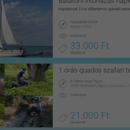
Balatoni vitorlázás na
Kapitánnyal 2 óra időtartamra, ajándék pezs
Hajóbérlés-Siófok
Siófoki kikötő
maikupon
33.000 Ft
55.000 Ft
1 órás quados szafari te
X-Treme Quad Tours
2045 Törökbálint, Bajcsy-Zsilinszky u. 
maikupon
21.000 Ft
26.250 Ft