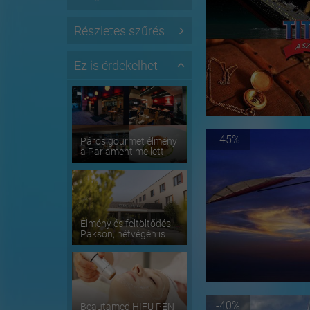
Részletes szűrés
Ez is érdekelhet
-45%
Páros gourmet élmény
a Parlament mellett
Élmény és feltöltődés
Pakson, hétvégén is
-40%
Beautamed HIFU PEN