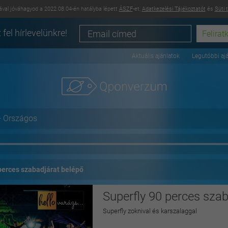
val jóváhagyod a 2022.08.04-én hatályba lépett
ÁSZF
-et,
Adatkezelési Tájékoztatót
és
Süti 
 fel hírlevelünkre!
Aktuális ajánlatok
Legutóbbi aj
+ Országos
perces szabadjárat belépő
Superfly 90 perces szab
Superfly zoknival és karszalaggal