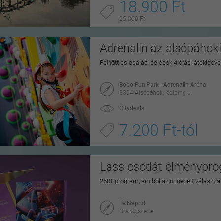
18.900 Ft
25.000 Ft
Adrenalin az alsópáhok
Felnőtt és családi belépők 4 órás játékidővel
Bobo Fun Park - Adrenalin Aréna
8394 Alsópáhok, Kolping u.
Citydeals
7.200 Ft-tól
Láss csodát élménypr
250+ program, amiből az ünnepelt választj
Te Napod
Országszerte