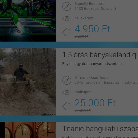
Superfly Budapest
1133 Budapest, Süllő u. 8.
hellovarázs
4.950 Ft
6.200 Ft
1,5 órás bányakaland qu
Egy elhagyatott bányarendszerben
X-Treme Quad Tours
2045 Törökbálint, Bajcsy-Zsilinszky u. 
maikupon
25.000 Ft
31.250 Ft
Titanic-hangulatú szab
Korhű díszletek között, ajándék kedvezmén