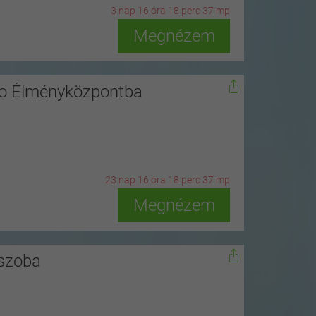
3
n
ap
16
ó
ra
18
p
erc
35
m
p
Megnézem
ro Élményközpontba
23
n
ap
16
ó
ra
18
p
erc
35
m
p
Megnézem
ószoba