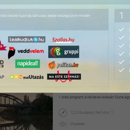
13.000 Ft
1
oldal összes kuponja, bónusza, dealje összegyűjtve minden
3x8 perces gokart futa
Sodi GT5 gokartokkal
Gokart Aréna komplexum
Papp László Sportaréna - 1143 Budapest
maikupon
10.000 Ft
11.000 Ft
Páros dunai privát haj
1 órás program a ráckevei-soksári Duna ágo
1225 Budapest, Parti stny. 1.
Citydeals