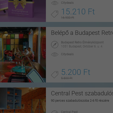
Citydeals
15.210 Ft
16.900 Ft
Belépő a Budapest Ret
Budapest Retro Élményközpont
1051 Budapest, Október 6. u. 4.
Citydeals
5.200 Ft
5.800 Ft
Central Pest szabadul
90 perces szabadulószoba 2-6 fő részére
Central Pest