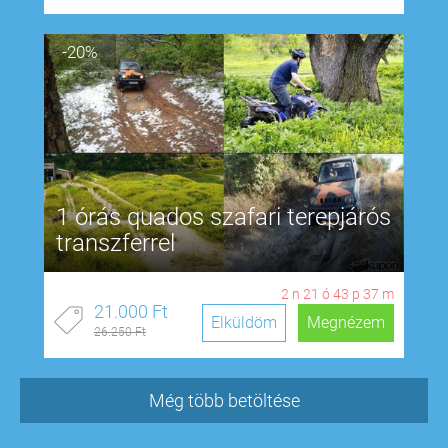
-20%
1 órás quados szafari terepjárós
transzferrel
2
n
21
ó
43
p
36
m
21.000 Ft
Elküldöm
Megnézem
26.250 Ft
Még több betöltése