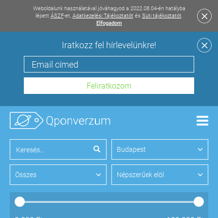
Weboldalunk használatával jóváhagyod a 2022.08.04-én hatályba
lépett
ÁSZF
-et,
Adatkezelési Tájékoztatót
és
Süti tájékoztatót
.
Elfogadom
Iratkozz fel hírlevelünkre!
Men
Budapest
Összes
Népszerűek elöl