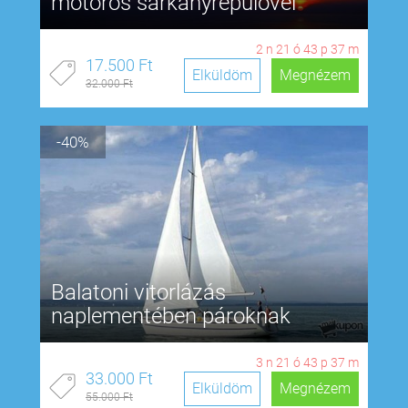
motoros sárkányrepülővel
2
n
21
ó
43
p
36
m
17.500 Ft
Elküldöm
Megnézem
32.000 Ft
-40%
Balatoni vitorlázás
naplementében pároknak
3
n
21
ó
43
p
36
m
33.000 Ft
Elküldöm
Megnézem
55.000 Ft