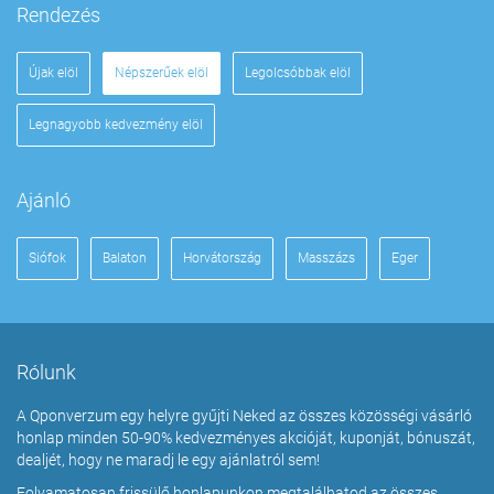
Rendezés
Újak elöl
Népszerűek elöl
Legolcsóbbak elöl
Legnagyobb kedvezmény elöl
Ajánló
Siófok
Balaton
Horvátország
Masszázs
Eger
Rólunk
A Qponverzum egy helyre gyűjti Neked az összes közösségi vásárló
honlap minden 50-90% kedvezményes akcióját, kuponját, bónuszát,
dealjét, hogy ne maradj le egy ajánlatról sem!
Folyamatosan frissülő honlapunkon megtalálhatod az összes