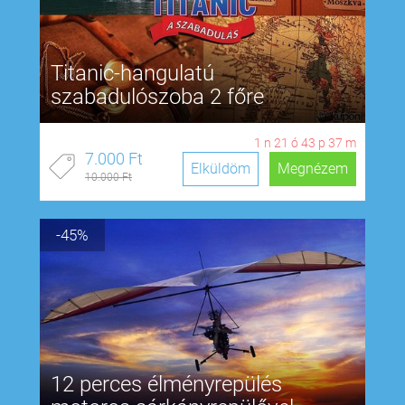
Titanic-hangulatú
szabadulószoba 2 főre
1
n
21
ó
43
p
36
m
7.000 Ft
Elküldöm
Megnézem
10.000 Ft
-45%
12 perces élményrepülés