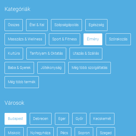
Kategóriák
Összes
Étel & Ital
Szépségápolás
Egészség
Masszázs & Wellness
Sport & Fitness
Élmény
Szórakozás
Kultúra
Tanfolyam & Oktatás
Utazás & Szállás
Baba & Gyerek
Jótékonyság
Még több szolgáltatás
Még több termék
Városok
Budapest
Debrecen
Eger
Győr
Kecskemét
Miskolc
Nyíregyháza
Pécs
Sopron
Szeged