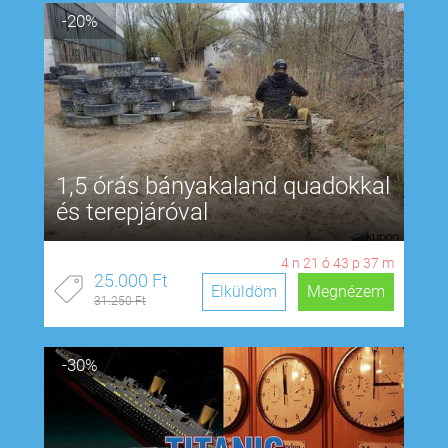
-20%
1,5 órás bányakaland quadokkal
és terepjáróval
4
n
21
ó
43
p
36
m
25.000 Ft
Elküldöm
Megnézem
31.250 Ft
-30%