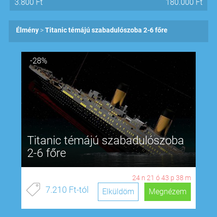
3.800
Ft
180.000
Ft
Élmény
Titanic témájú szabadulószoba 2-6 főre
-28%
Titanic témájú szabadulószoba
2-6 főre
24
n
21
ó
43
p
37
m
7.210 Ft-tól
Elküldöm
Megnézem