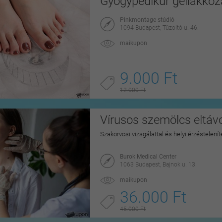
Gyógypedikűr géllakkoz
Pinkmontage stúdió
1094 Budapest, Tűzoltó u. 46.
maikupon
9.000 Ft
12.000 Ft
Vírusos szemölcs eltávo
Szakorvosi vizsgálattal és helyi érzéstelen
Burok Medical Center
1063 Budapest, Bajnok u. 13.
maikupon
36.000 Ft
45.000 Ft