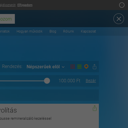
tájékoztatót
.
Elfogadom
ánlatok
Hogyan működik
Blog
Rólunk
Kapcsolat
Rendezés:
Népszerűek elöl
100.000
Ft
Bezár
olítás
ousse remineralizáló kezeléssel