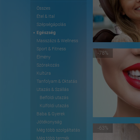
Összes
Étel & Ital
Szépségápolás
Egészség
Masszázs & Wellness
Sport & Fitness
-78%
Élmény
Szórakozás
Kultúra
Tanfolyam & Oktatás
Utazás & Szállás
Belföldi utazás
Külföldi utazás
Baba & Gyerek
Jótékonyság
-63%
Még több szolgáltatás
Még több termék