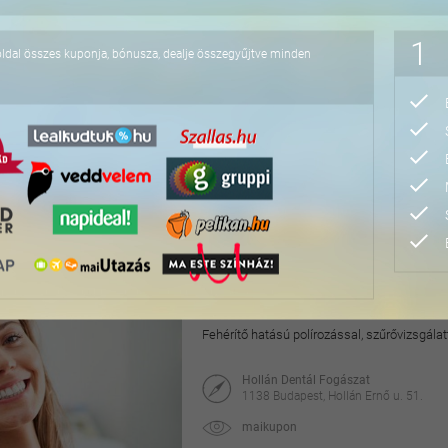
48.500 Ft
1
oldal összes kuponja, bónusza, dealje összegyűjtve minden
Komplex laboratóriumi
Orvosi konzultációval és vérnyomásméréss
Medina Egészség Centrum
1047 Budapest, Liszt Ferenc u. 6.
maikupon
25.000 Ft
28.000 Ft
Ultrahangos fogkő-eltáv
Fehérítő hatású polírozással, szűrővizsgálat
Hollán Dentál Fogászat
1138 Budapest, Hollán Ernő u. 51.
maikupon