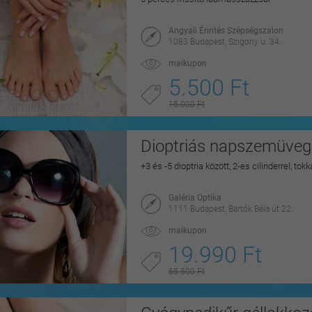
Angyali Érintés Szépségszalon
1083 Budapest, Szigony u. 34.
maikupon
5.500 Ft
15.000 Ft
Dioptriás napszemüveg 
+3 és -5 dioptria között, 2-es cilinderrel, to
Galéria Optika
1111 Budapest, Bartók Béla út 22.
maikupon
19.990 Ft
65.500 Ft