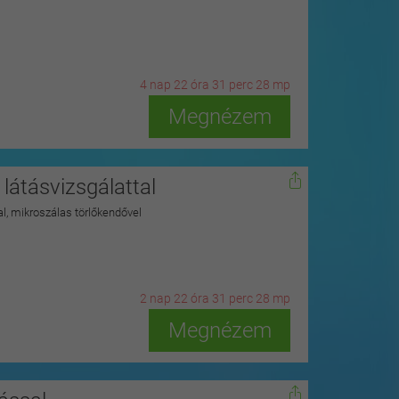
4
n
ap
22
ó
ra
31
p
erc
27
m
p
Megnézem
látásvizsgálattal
kkal, mikroszálas törlőkendővel
2
n
ap
22
ó
ra
31
p
erc
27
m
p
Megnézem