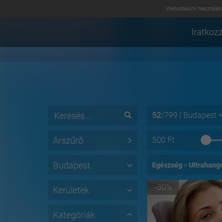
Weboldalunk használatá
Iratkozz
52
/
799
|
Budapest
Árszűrő
500
Ft
Budapest
Egészség
Ultrahango
-30%
Kerületek
Kategóriák