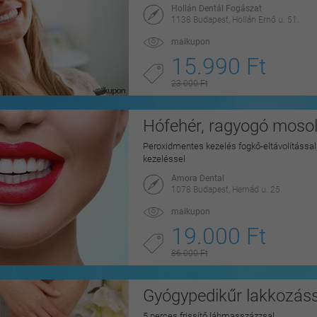
Hollán Dentál Fogászat
1138 Budapest, Hollán Ernő u. 51.
maikupon
15.990 Ft
23.000 Ft
Hófehér, ragyogó mosoly
Peroxidmentes kezelés fogkő-eltávolítással, 
kezeléssel
Amora Dental
1078 Budapest, Hernád u. 25.
maikupon
19.000 Ft
86.000 Ft
Gyógypedikűr lakkozáss
5 perces frissítő lábmasszázzsal