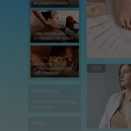
arcfiatalító kezelés
Választható japán
arcfiatalító masszázs
45 perces
-20%
professzionális nyak-
váll masszázs
Előzmények
Még nem tekintettél meg egy
ajánlatot sem
Ajánló