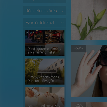
Részletes szűrés
Ez is érdekelhet
-69%
Páros gourmet élmény
a Parlament mellett
Élmény és feltöltődés
Pakson, hétvégén is
-25%
Beautamed HIFU PEN