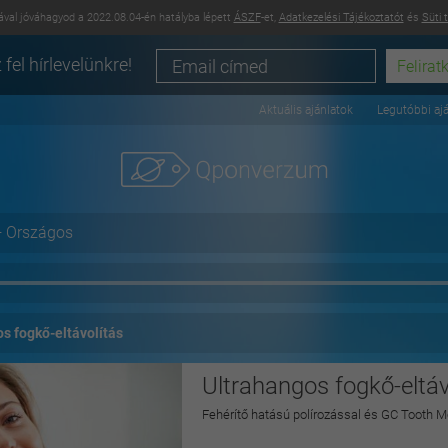
val jóváhagyod a 2022.08.04-én hatályba lépett
ÁSZF
-et,
Adatkezelési Tájékoztatót
és
Süti 
 fel hírlevelünkre!
Aktuális ajánlatok
Legutóbbi aj
+ Országos
s fogkő-eltávolítás
Ultrahangos fogkő-eltáv
Fehérítő hatású polírozással és GC Tooth M