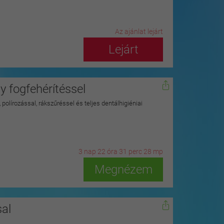
Az ajánlat lejárt
Lejárt
 fogfehérítéssel
polírozással, rákszűréssel és teljes dentálhigiéniai
3
n
ap
22
ó
ra
31
p
erc
27
m
p
Megnézem
al