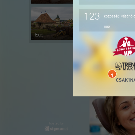
123
közösségi vásárló 
-11%
nap
Eger
-48%
hosted by