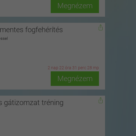
Megnézem
dmentes fogfehérítés
éssel
2
n
ap
22
ó
ra
31
p
erc
27
m
p
Megnézem
 gátizomzat tréning