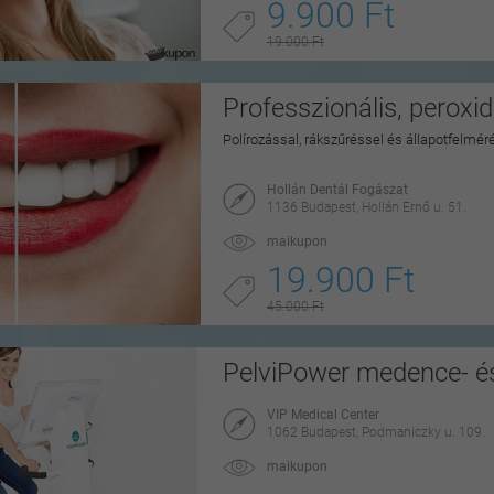
9.900 Ft
19.000 Ft
Professzionális, peroxi
Polírozással, rákszűréssel és állapotfelmér
Hollán Dentál Fogászat
1136 Budapest, Hollán Ernő u. 51.
maikupon
19.900 Ft
45.000 Ft
PelviPower medence- és
VIP Medical Center
1062 Budapest, Podmaniczky u. 109.
maikupon