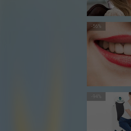
-56%
-94%