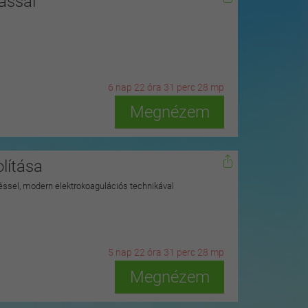
ással
6
n
ap
22
ó
ra
31
p
erc
27
m
p
Megnézem
lítása
ítéssel, modern elektrokoagulációs technikával
5
n
ap
22
ó
ra
31
p
erc
27
m
p
Megnézem