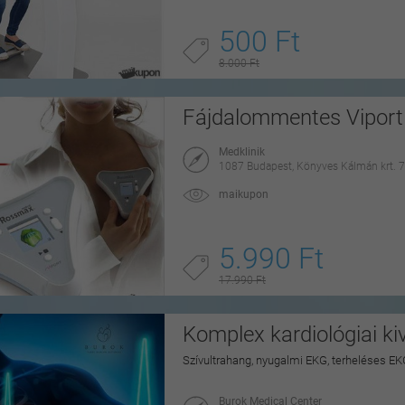
500 Ft
8.000 Ft
Fájdalommentes Viport 
Medklinik
1087 Budapest, Könyves Kálmán krt. 7
maikupon
5.990 Ft
17.990 Ft
Komplex kardiológiai ki
Szívultrahang, nyugalmi EKG, terheléses EK
Burok Medical Center