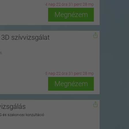
4
n
ap
22
ó
ra
31
p
erc
27
m
p
Megnézem
3D szívvizsgálat
6.
5
n
ap
22
ó
ra
31
p
erc
27
m
p
Megnézem
vizsgálás
G és szakorvosi konzultáció