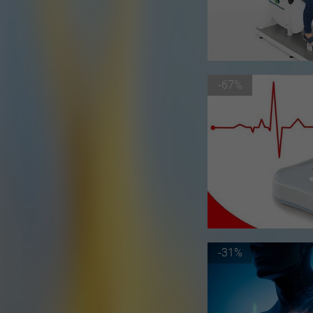
-67%
-31%