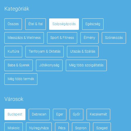
Kategóriák
Összes
Étel & Ital
Szépségápolás
Egészség
Masszázs & Wellness
Sport & Fitness
Élmény
Szórakozás
Kultúra
Tanfolyam & Oktatás
Utazás & Szállás
Baba & Gyerek
Jótékonyság
Még több szolgáltatás
Még több termék
Városok
Budapest
Debrecen
Eger
Győr
Kecskemét
Miskolc
Nyíregyháza
Pécs
Sopron
Szeged