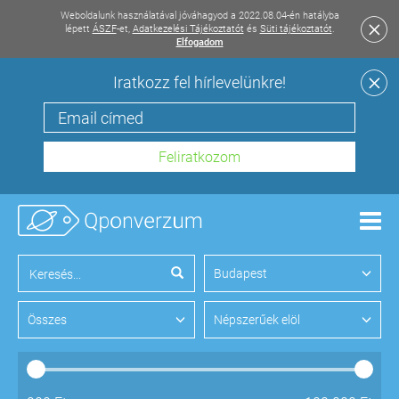
Weboldalunk használatával jóváhagyod a 2022.08.04-én hatályba
lépett
ÁSZF
-et,
Adatkezelési Tájékoztatót
és
Süti tájékoztatót
.
Elfogadom
Iratkozz fel hírlevelünkre!
Men
Budapest
Összes
Népszerűek elöl