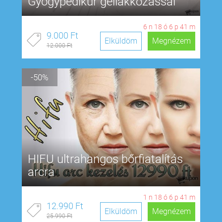
Gyógypedikűr géllakkozással
6
n
18
ó
6
p
40
m
9.000 Ft
Elküldöm
Megnézem
12.000 Ft
-50%
HIFU ultrahangos bőrfiatalítás
arcra
1
n
18
ó
6
p
40
m
12.990 Ft
Elküldöm
Megnézem
25.990 Ft