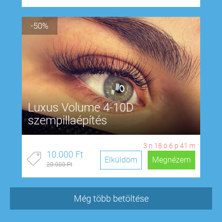
-50%
Luxus Volume 4-10D
szempillaépítés
3
n
18
ó
6
p
40
m
10.000 Ft
Elküldöm
Megnézem
20.000 Ft
Még több betöltése