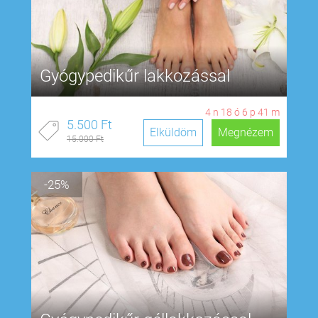
Gyógypedikűr lakkozással
4
n
18
ó
6
p
40
m
5.500 Ft
Elküldöm
Megnézem
15.000 Ft
-25%