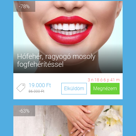
-78%
Hófehér, ragyogó mosoly
fogfehérítéssel
3
n
18
ó
6
p
40
m
19.000 Ft
Elküldöm
Megnézem
86.000 Ft
-63%