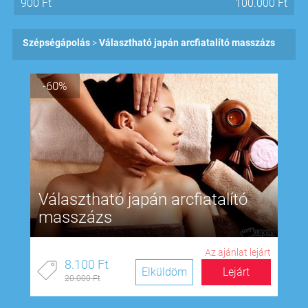
900
Ft
100.000
Ft
Szépségápolás
Választható japán arcfiatalító masszázs
-60%
Választható japán arcfiatalító
masszázs
Az ajánlat lejárt
8.100 Ft
Elküldöm
Lejárt
20.000 Ft