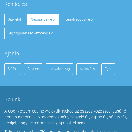
Rendezés
Újak elöl
Népszerűek elöl
Legolcsóbbak elöl
Legnagyobb kedvezmény elöl
Ajánló
Siófok
Balaton
Horvátország
Masszázs
Eger
Rólunk
A Qponverzum egy helyre gyűjti Neked az összes közösségi vásárló
honlap minden 50-90% kedvezményes akcióját, kuponját, bónuszát,
dealjét, hogy ne maradj le egy ajánlatról sem!
Folyamatosan frissülő honlapunkon megtalálhatod az összes