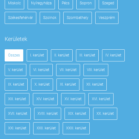
Miskolc
Nyíregyháza
Pécs
Sopron
Szeged
Székesfehérvár
Szolnok
Szombathely
Veszprém
Kerületek
Összes
I. kerület
II. kerület
III. kerület
IV. kerület
V. kerület
VI. kerület
VII. kerület
VIII. kerület
IX. kerület
X. kerület
XI. kerület
XII. kerület
XIII. kerület
XIV. kerület
XV. kerület
XVI. kerület
XVII. kerület
XVIII. kerület
XIX. kerület
XX. kerület
XXI. kerület
XXII. kerület
XXIII. kerület