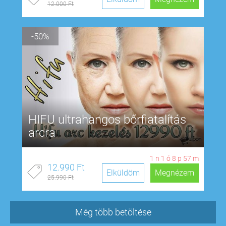
12.000 Ft
-50%
HIFU ultrahangos bőrfiatalítás
arcra
1
n
1
ó
8
p
57
m
12.990 Ft
Elküldöm
Megnézem
25.990 Ft
Még több betöltése