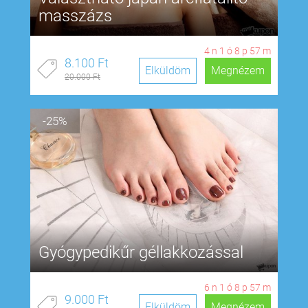
masszázs
4
n
1
ó
8
p
57
m
8.100 Ft
Elküldöm
Megnézem
20.000 Ft
-25%
Gyógypedikűr géllakkozással
6
n
1
ó
8
p
57
m
9.000 Ft
Elküldöm
Megnézem