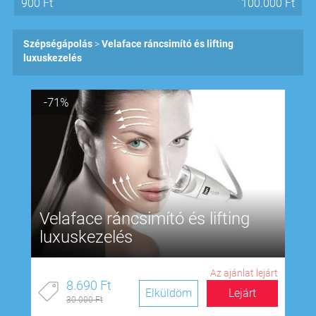
900
Ft
100.000
Ft
Szépségápolás
Velaface ráncsimító és lifting
luxuskezelés
-71%
Velaface ráncsimító és lifting
luxuskezelés
Az ajánlat lejárt
8.690 Ft
Elküldöm
Lejárt
30.000 Ft