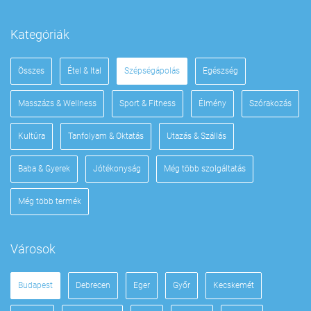
Kategóriák
Összes
Étel & Ital
Szépségápolás
Egészség
Masszázs & Wellness
Sport & Fitness
Élmény
Szórakozás
Kultúra
Tanfolyam & Oktatás
Utazás & Szállás
Baba & Gyerek
Jótékonyság
Még több szolgáltatás
Még több termék
Városok
Budapest
Debrecen
Eger
Győr
Kecskemét