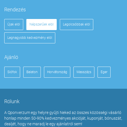
Rendezés
Újak elöl
Népszerűek elöl
Legolcsóbbak elöl
Legnagyobb kedvezmény elöl
Ajánló
Siófok
Balaton
Horvátország
Masszázs
Eger
Rólunk
A Qponverzum egy helyre gyűjti Neked az összes közösségi vásárló
honlap minden 50-90% kedvezményes akcióját, kuponját, bónuszát,
dealjét, hogy ne maradj le egy ajánlatról sem!