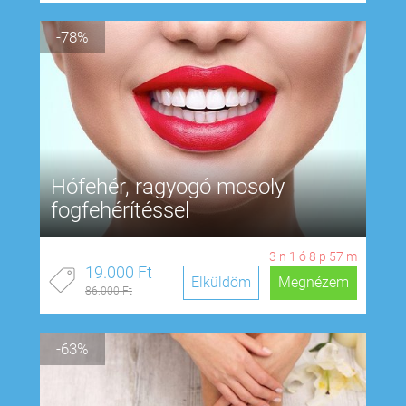
-78%
Hófehér, ragyogó mosoly
fogfehérítéssel
3
n
1
ó
8
p
57
m
19.000 Ft
Elküldöm
Megnézem
86.000 Ft
-63%