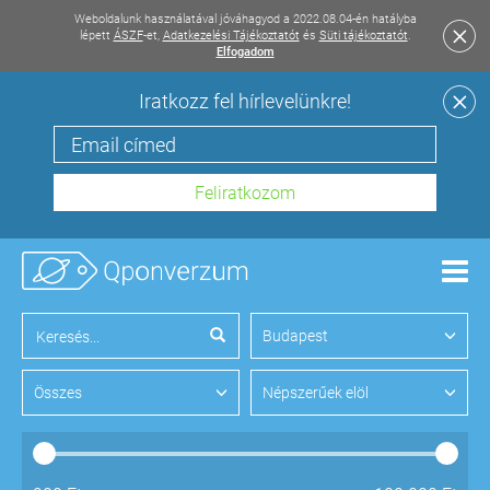
Weboldalunk használatával jóváhagyod a 2022.08.04-én hatályba
lépett
ÁSZF
-et,
Adatkezelési Tájékoztatót
és
Süti tájékoztatót
.
Elfogadom
Iratkozz fel hírlevelünkre!
Men
Budapest
Összes
Népszerűek elöl