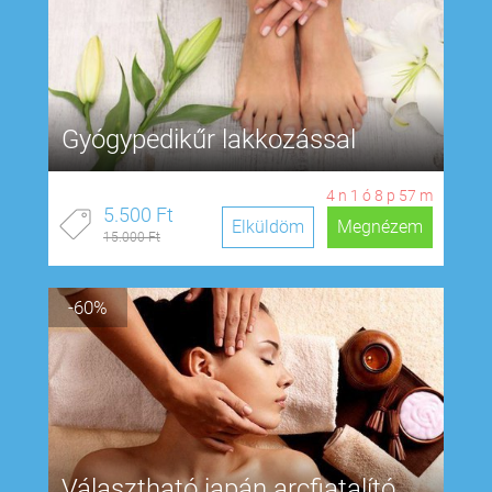
Gyógypedikűr lakkozással
4
n
1
ó
8
p
57
m
5.500 Ft
Elküldöm
Megnézem
15.000 Ft
-60%
Választható japán arcfiatalító