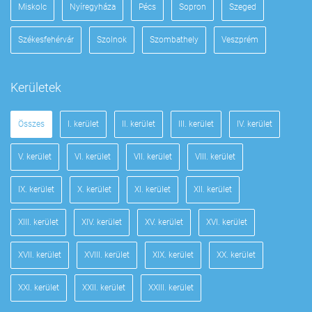
Miskolc
Nyíregyháza
Pécs
Sopron
Szeged
Székesfehérvár
Szolnok
Szombathely
Veszprém
Kerületek
Összes
I. kerület
II. kerület
III. kerület
IV. kerület
V. kerület
VI. kerület
VII. kerület
VIII. kerület
IX. kerület
X. kerület
XI. kerület
XII. kerület
XIII. kerület
XIV. kerület
XV. kerület
XVI. kerület
XVII. kerület
XVIII. kerület
XIX. kerület
XX. kerület
XXI. kerület
XXII. kerület
XXIII. kerület