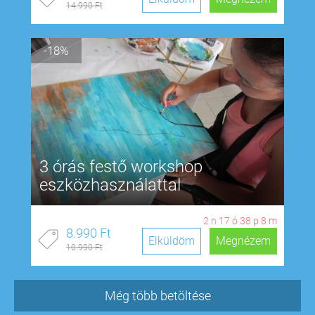
14.990 Ft
-18%
3 órás festő workshop
eszközhasználattal
2
n
17
ó
38
p
7
m
8.990 Ft
Elküldöm
Megnézem
10.990 Ft
Még több betöltése