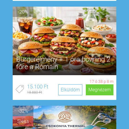
-20%
Burgerélmény + 1 óra bowling 2
főre a Rómain
17
ó
38
p
7
m
15.100 Ft
Elküldöm
Megnézem
18.880 Ft
-32%
Siess