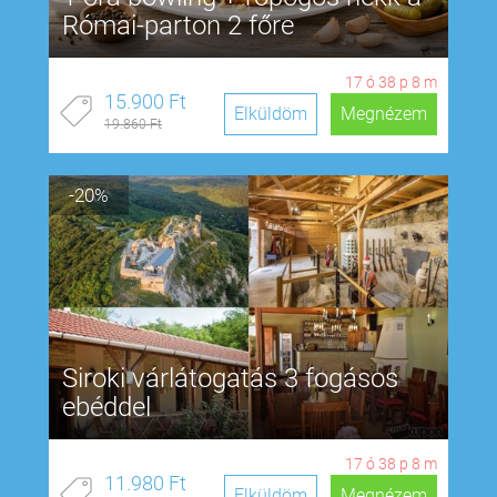
Római-parton 2 főre
17
ó
38
p
7
m
15.900 Ft
Elküldöm
Megnézem
19.860 Ft
-20%
Siroki várlátogatás 3 fogásos
ebéddel
17
ó
38
p
7
m
11.980 Ft
Elküldöm
Megnézem