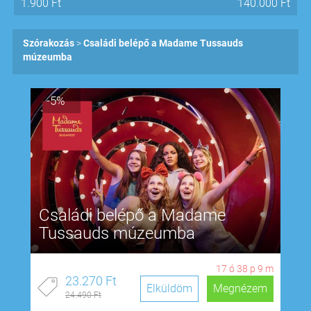
1.900
Ft
140.000
Ft
Szórakozás
Családi belépő a Madame Tussauds
múzeumba
-5%
Családi belépő a Madame
Tussauds múzeumba
17
ó
38
p
8
m
23.270 Ft
Elküldöm
Megnézem
24.490 Ft