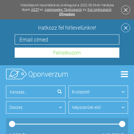
Weboldalunk használatával jóváhagyod a 2022.08.04-én hatályba
lépett
ÁSZF
-et,
Adatkezelési Tájékoztatót
és
Süti tájékoztatót
.
Elfogadom
Iratkozz fel hírlevelünkre!
Men
Budapest
Összes
Népszerűek elöl