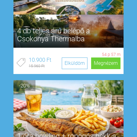
4 db teljes árú belépő a
Csokonya Thermalba
54
p
56
m
10.900 Ft
Elküldöm
Megnézem
15.960 Ft
-20%
1 óra bowling + ropogós hekk a