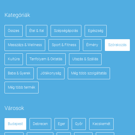
Kategóriák
Összes
Étel & Ital
Szépségápolás
Egészség
Masszázs & Wellness
Sport & Fitness
Élmény
Szórakozás
Kultúra
Tanfolyam & Oktatás
Utazás & Szállás
Baba & Gyerek
Jótékonyság
Még több szolgáltatás
Még több termék
Városok
Budapest
Debrecen
Eger
Győr
Kecskemét