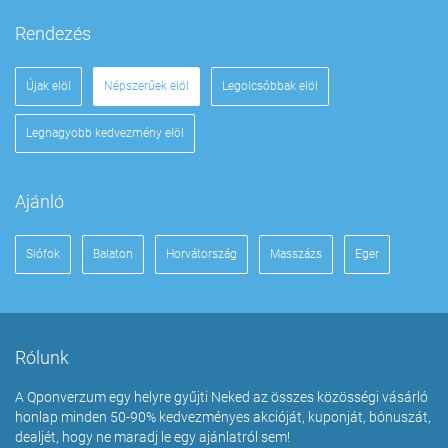
Rendezés
Újak elöl
Népszerűek elöl
Legolcsóbbak elöl
Legnagyobb kedvezmény elöl
Ajánló
Siófok
Balaton
Horvátország
Masszázs
Eger
Rólunk
A Qponverzum egy helyre gyűjti Neked az összes közösségi vásárló
honlap minden 50-90% kedvezményes akcióját, kuponját, bónuszát,
dealjét, hogy ne maradj le egy ajánlatról sem!