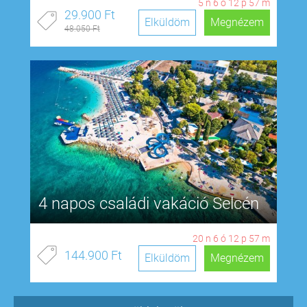
5
n
6
ó
12
p
56
m
29.900 Ft
Elküldöm
Megnézem
48.050 Ft
4 napos családi vakáció Selcén
20
n
6
ó
12
p
56
m
144.900 Ft
Elküldöm
Megnézem