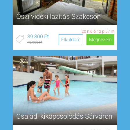
Őszi vidéki lazítás Szakcson
20
n
6
ó
12
p
56
m
39.800 Ft
Elküldöm
Megnézem
70.000 Ft
-38%
Családi kikapcsolódás Sárváron