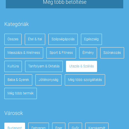
Még több betöltése
Kategóriák
Összes
Étel & Ital
Szépségápolás
Egészség
Masszázs & Wellness
Sport & Fitness
Élmény
Szórakozás
Kultúra
Tanfolyam & Oktatás
Utazás & Szállás
Baba & Gyerek
Jótékonyság
Még több szolgáltatás
Még több termék
Városok
Budapest
Debrecen
Eger
Győr
Kecskemét