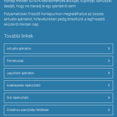
honlap minden 50-90% kedvezményes akcióját, kuponját, bónuszát,
dealjét, hogy ne maradj le egy ajánlatról sem!
Folyamatosan frissülő honlapunkon megtalálhatod az összes
aktuális ajánlatot, hírlevelünkben pedig értesítünk a legfrissebb
akciókról minden nap.
További linkek
Aktuális ajánlatok
Feliratkozás
Legutóbbi ajánlatok
Adatkezelési tájékoztató
Süti tájékoztató
Általános szerződési feltételek