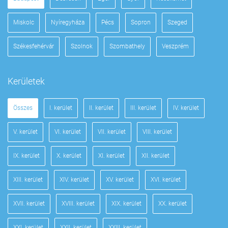
Miskolc
Nyíregyháza
Pécs
Sopron
Szeged
Székesfehérvár
Szolnok
Szombathely
Veszprém
Kerületek
Összes
I. kerület
II. kerület
III. kerület
IV. kerület
V. kerület
VI. kerület
VII. kerület
VIII. kerület
IX. kerület
X. kerület
XI. kerület
XII. kerület
XIII. kerület
XIV. kerület
XV. kerület
XVI. kerület
XVII. kerület
XVIII. kerület
XIX. kerület
XX. kerület
XXI. kerület
XXII. kerület
XXIII. kerület