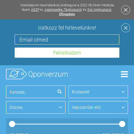
Weboldalunk használatával jóváhagyod a 2022.08.04-én hatályba
lépett
ÁSZF
-et,
Adatkezelési Tájékoztatót
és
Süti tájékoztatót
.
Elfogadom
Iratkozz fel hírlevelünkre!
Men
Budapest
Összes
Népszerűek elöl