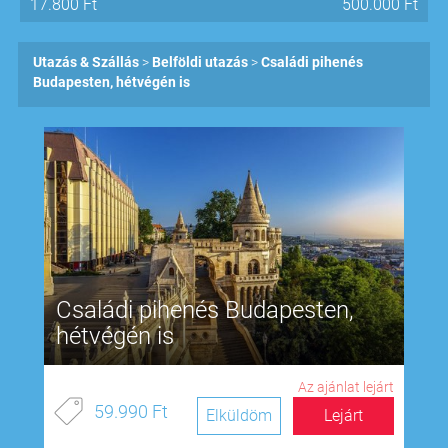
17.800
Ft
500.000
Ft
Utazás & Szállás
Belföldi utazás
Családi pihenés
Budapesten, hétvégén is
Családi pihenés Budapesten,
hétvégén is
Az ajánlat lejárt
59.990 Ft
Elküldöm
Lejárt