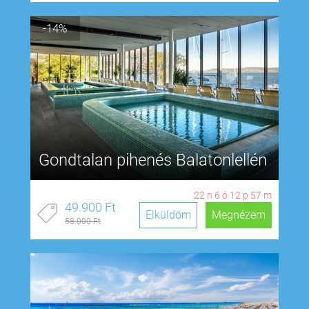
-14%
Gondtalan pihenés Balatonlellén
22
n
6
ó
12
p
56
m
49.900 Ft
Elküldöm
Megnézem
58.000 Ft