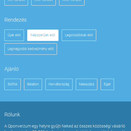
Rendezés
Újak elöl
Népszerűek elöl
Legolcsóbbak elöl
Legnagyobb kedvezmény elöl
Ajánló
Siófok
Balaton
Horvátország
Masszázs
Eger
Rólunk
A Qponverzum egy helyre gyűjti Neked az összes közösségi vásárló