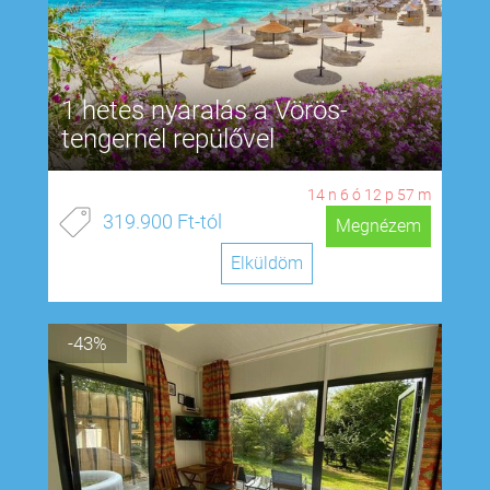
1 hetes nyaralás a Vörös-
tengernél repülővel
14
n
6
ó
12
p
56
m
319.900 Ft-tól
Megnézem
Elküldöm
-43%