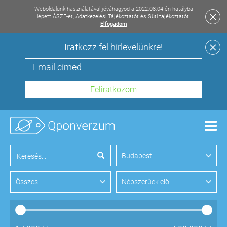
Weboldalunk használatával jóváhagyod a 2022.08.04-én hatályba
lépett
ÁSZF
-et,
Adatkezelési Tájékoztatót
és
Süti tájékoztatót
.
Elfogadom
Iratkozz fel hírlevelünkre!
Men
Budapest
Összes
Népszerűek elöl