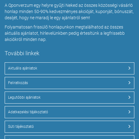
A Qponverzum egy helyre gyűjti Neked az összes közösségi vásárló
honlap minden 50-90% kedvezményes akcióját, kuponját, bónuszát,
dealjét, hogy ne maradj le egy ajánlatról sem!
Folyamatosan frissülő honlapunkon megtalálhatod az összes
aktuális ajánlatot, hírlevelünkben pedig értesítünk a legfrissebb
akciókról minden nap.
További linkek
Aktuális ajánlatok
Feliratkozás
Legutóbbi ajánlatok
Adatkezelési tájékoztató
Süti tájékoztató