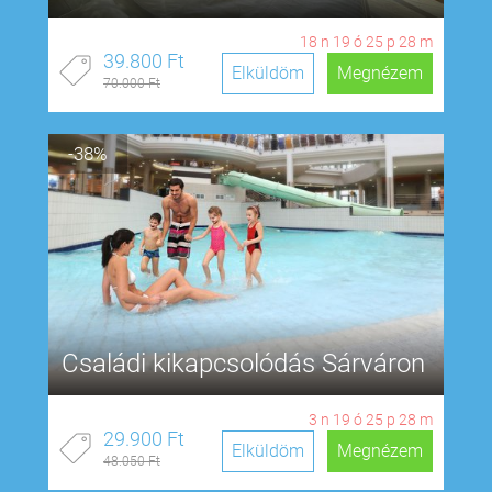
18
n
19
ó
25
p
27
m
39.800 Ft
Elküldöm
Megnézem
70.000 Ft
-38%
Családi kikapcsolódás Sárváron
3
n
19
ó
25
p
27
m
29.900 Ft
Elküldöm
Megnézem
48.050 Ft