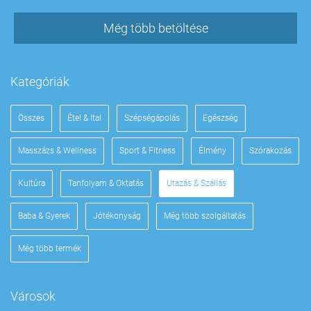
Még több betöltése
Kategóriák
Összes
Étel & Ital
Szépségápolás
Egészség
Masszázs & Wellness
Sport & Fitness
Élmény
Szórakozás
Kultúra
Tanfolyam & Oktatás
Utazás & Szállás
Baba & Gyerek
Jótékonyság
Még több szolgáltatás
Még több termék
Városok