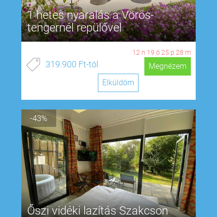
1 hetes nyaralás a Vörös-
tengernél repülővel
12
n
19
ó
25
p
27
m
319.900 Ft-tól
Megnézem
Elküldöm
-43%
Őszi vidéki lazítás Szakcson