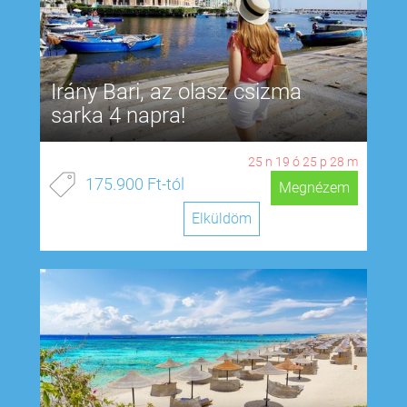
Irány Bari, az olasz csizma
sarka 4 napra!
25
n
19
ó
25
p
27
m
175.900 Ft-tól
Megnézem
Elküldöm