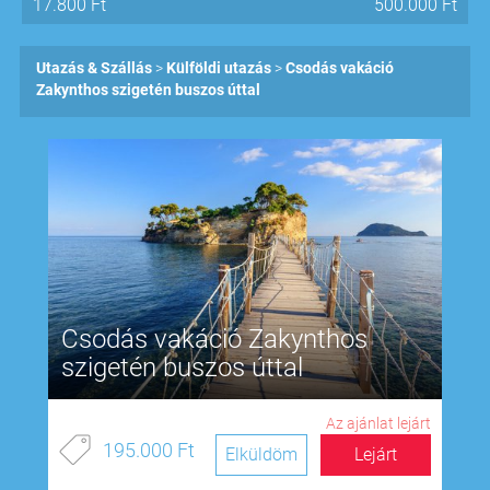
17.800
Ft
500.000
Ft
Utazás & Szállás
Külföldi utazás
Csodás vakáció
Zakynthos szigetén buszos úttal
Csodás vakáció Zakynthos
szigetén buszos úttal
Az ajánlat lejárt
195.000 Ft
Elküldöm
Lejárt