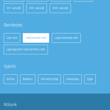
XXI. kerület
XXII. kerület
XXIII. kerület
Rendezés
Újak elöl
Népszerűek elöl
Legolcsóbbak elöl
Legnagyobb kedvezmény elöl
Ajánló
Siófok
Balaton
Horvátország
Masszázs
Eger
Rólunk