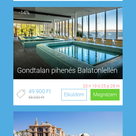
-14%
Gondtalan pihenés Balatonlellén
20
n
19
ó
25
p
27
m
49.900 Ft
Elküldöm
Megnézem
58.000 Ft