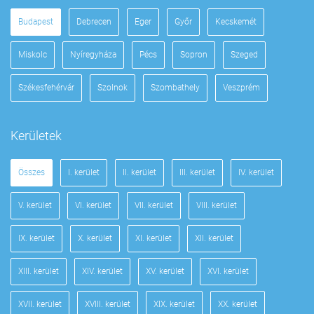
Budapest
Debrecen
Eger
Győr
Kecskemét
Miskolc
Nyíregyháza
Pécs
Sopron
Szeged
Székesfehérvár
Szolnok
Szombathely
Veszprém
Kerületek
Összes
I. kerület
II. kerület
III. kerület
IV. kerület
V. kerület
VI. kerület
VII. kerület
VIII. kerület
IX. kerület
X. kerület
XI. kerület
XII. kerület
XIII. kerület
XIV. kerület
XV. kerület
XVI. kerület
XVII. kerület
XVIII. kerület
XIX. kerület
XX. kerület