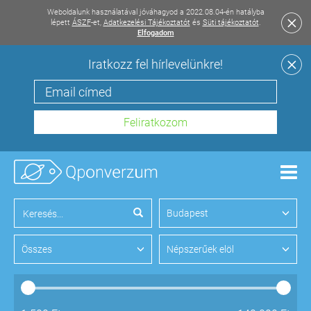
Weboldalunk használatával jóváhagyod a 2022.08.04-én hatályba
lépett
ÁSZF
-et,
Adatkezelési Tájékoztatót
és
Süti tájékoztatót
.
Elfogadom
Iratkozz fel hírlevelünkre!
Men
Budapest
Összes
Népszerűek elöl