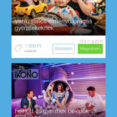
Varázslatos élményhajvágás
gyermekeknek
13
ó
11
p
24
m
1.500 Ft
Elküldöm
Megnézem
4.500 Ft
-5%
Felnőtt és gyermek belépők az