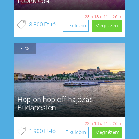
IKONO-ba
28
n
13
ó
11
p
25
m
3.800 Ft-tól
Elküldöm
Megnézem
-5%
Hop-on hop-off hajózás
Budapesten
22
n
13
ó
11
p
25
m
1.900 Ft-tól
Elküldöm
Megnézem