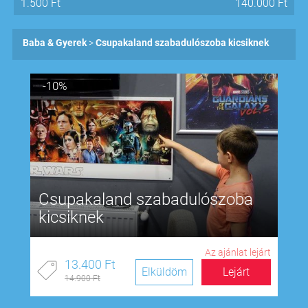
1.500
Ft
140.000
Ft
Baba & Gyerek
Csupakaland szabadulószoba kicsiknek
-10%
Csupakaland szabadulószoba
kicsiknek
Az ajánlat lejárt
13.400 Ft
Elküldöm
Lejárt
14.900 Ft