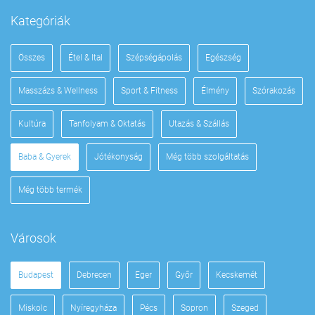
Kategóriák
Összes
Étel & Ital
Szépségápolás
Egészség
Masszázs & Wellness
Sport & Fitness
Élmény
Szórakozás
Kultúra
Tanfolyam & Oktatás
Utazás & Szállás
Baba & Gyerek
Jótékonyság
Még több szolgáltatás
Még több termék
Városok
Budapest
Debrecen
Eger
Győr
Kecskemét
Miskolc
Nyíregyháza
Pécs
Sopron
Szeged