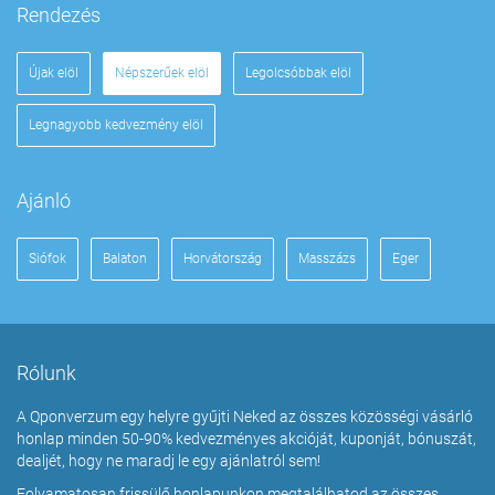
Rendezés
Újak elöl
Népszerűek elöl
Legolcsóbbak elöl
Legnagyobb kedvezmény elöl
Ajánló
Siófok
Balaton
Horvátország
Masszázs
Eger
Rólunk
A Qponverzum egy helyre gyűjti Neked az összes közösségi vásárló
honlap minden 50-90% kedvezményes akcióját, kuponját, bónuszát,
dealjét, hogy ne maradj le egy ajánlatról sem!
Folyamatosan frissülő honlapunkon megtalálhatod az összes