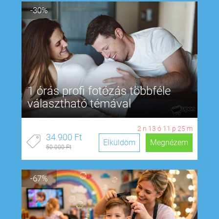
-30%
1 órás profi fotózás többféle
választható témával
2
n
13
ó
11
p
24
m
34.900 Ft
Elküldöm
Megnézem
50.000 Ft
-67%