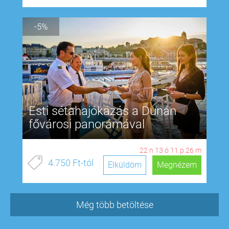
-5%
Esti sétahajókázás a Dunán
fővárosi panorámával
22
n
13
ó
11
p
25
m
4.750 Ft-tól
Elküldöm
Megnézem
Még több betöltése