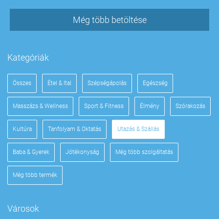
Még több betöltése
Kategóriák
Összes
Étel & Ital
Szépségápolás
Egészség
Masszázs & Wellness
Sport & Fitness
Élmény
Szórakozás
Kultúra
Tanfolyam & Oktatás
Utazás & Szállás
Baba & Gyerek
Jótékonyság
Még több szolgáltatás
Még több termék
Városok