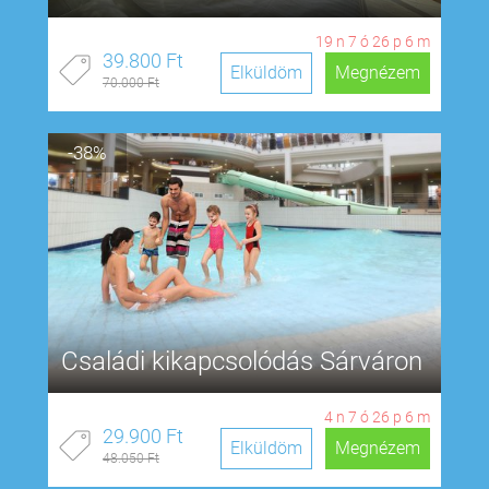
19
n
7
ó
26
p
5
m
39.800 Ft
Elküldöm
Megnézem
70.000 Ft
-38%
Családi kikapcsolódás Sárváron
4
n
7
ó
26
p
5
m
29.900 Ft
Elküldöm
Megnézem
48.050 Ft