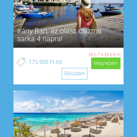
Irány Bari, az olasz csizma
sarka 4 napra!
26
n
7
ó
26
p
5
m
175.900 Ft-tól
Megnézem
Elküldöm