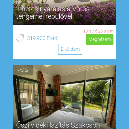
1 hetes nyaralás a Vörös-
tengernél repülővel
13
n
7
ó
26
p
5
m
319.900 Ft-tól
Megnézem
Elküldöm
-43%
Őszi vidéki lazítás Szakcson