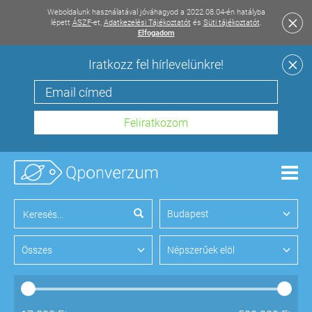
Weboldalunk használatával jóváhagyod a 2022.08.04-én hatályba
lépett
ÁSZF
-et,
Adatkezelési Tájékoztatót
és
Süti tájékoztatót
.
Elfogadom
Iratkozz fel hírlevelünkre!
Men
Budapest
Összes
Népszerűek elöl