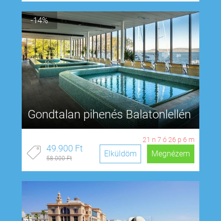
-14%
Gondtalan pihenés Balatonlellén
21
n
7
ó
26
p
5
m
49.900 Ft
Elküldöm
Megnézem
58.000 Ft