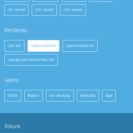
XXI. kerület
XXII. kerület
XXIII. kerület
Rendezés
Újak elöl
Népszerűek elöl
Legolcsóbbak elöl
Legnagyobb kedvezmény elöl
Ajánló
Siófok
Balaton
Horvátország
Masszázs
Eger
Rólunk