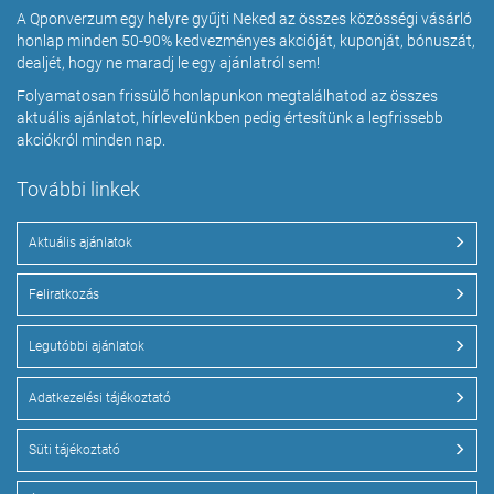
A Qponverzum egy helyre gyűjti Neked az összes közösségi vásárló
honlap minden 50-90% kedvezményes akcióját, kuponját, bónuszát,
dealjét, hogy ne maradj le egy ajánlatról sem!
Folyamatosan frissülő honlapunkon megtalálhatod az összes
aktuális ajánlatot, hírlevelünkben pedig értesítünk a legfrissebb
akciókról minden nap.
További linkek
Aktuális ajánlatok
Feliratkozás
Legutóbbi ajánlatok
Adatkezelési tájékoztató
Süti tájékoztató