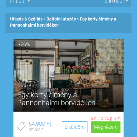
17.800
Ft
500.000
Ft
Utazás & Szállás
Belföldi utazás
Egy korty élmény a
Pannonhalmi borvidéken
-26%
Egy korty élmény a
Pannonhalmi borvidéken
8
n
7
ó
26
p
5
m
64.900 Ft
Elküldöm
Megnézem
87.200 Ft