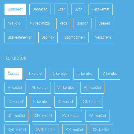
Budapest
Debrecen
Eger
Győr
Kecskemét
Miskolc
Nyíregyháza
Pécs
Sopron
Szeged
Székesfehérvár
Szolnok
Szombathely
Veszprém
Kerületek
Összes
I. kerület
II. kerület
III. kerület
IV. kerület
V. kerület
VI. kerület
VII. kerület
VIII. kerület
IX. kerület
X. kerület
XI. kerület
XII. kerület
XIII. kerület
XIV. kerület
XV. kerület
XVI. kerület
XVII. kerület
XVIII. kerület
XIX. kerület
XX. kerület