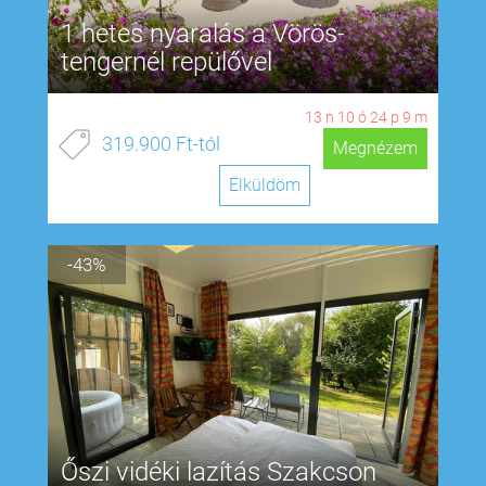
1 hetes nyaralás a Vörös-
tengernél repülővel
13
n
10
ó
24
p
8
m
319.900 Ft-tól
Megnézem
Elküldöm
-43%
Őszi vidéki lazítás Szakcson