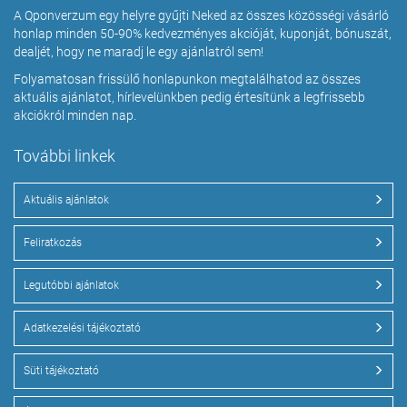
A Qponverzum egy helyre gyűjti Neked az összes közösségi vásárló
honlap minden 50-90% kedvezményes akcióját, kuponját, bónuszát,
dealjét, hogy ne maradj le egy ajánlatról sem!
Folyamatosan frissülő honlapunkon megtalálhatod az összes
aktuális ajánlatot, hírlevelünkben pedig értesítünk a legfrissebb
akciókról minden nap.
További linkek
Aktuális ajánlatok
Feliratkozás
Legutóbbi ajánlatok
Adatkezelési tájékoztató
Süti tájékoztató