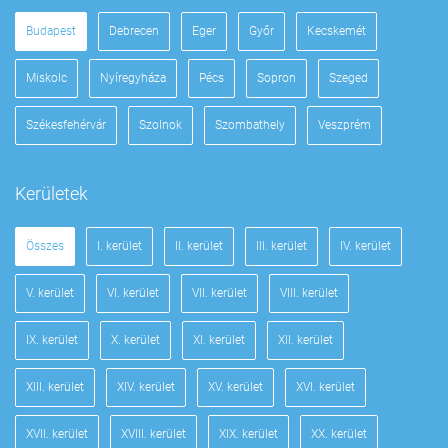
Budapest
Debrecen
Eger
Győr
Kecskemét
Miskolc
Nyíregyháza
Pécs
Sopron
Szeged
Székesfehérvár
Szolnok
Szombathely
Veszprém
Kerületek
Összes
I. kerület
II. kerület
III. kerület
IV. kerület
V. kerület
VI. kerület
VII. kerület
VIII. kerület
IX. kerület
X. kerület
XI. kerület
XII. kerület
XIII. kerület
XIV. kerület
XV. kerület
XVI. kerület
XVII. kerület
XVIII. kerület
XIX. kerület
XX. kerület