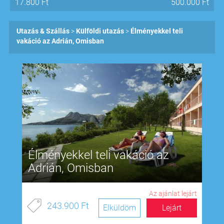
17.800
Ft
500.000
Ft
Utazás & Szállás
Külföldi utazás
Élményekkel teli
vakáció az Adrián, Omisban
Élményekkel teli vakáció az
Adrián, Omisban
Az ajánlat lejárt
243.900 Ft
Elküldöm
Lejárt