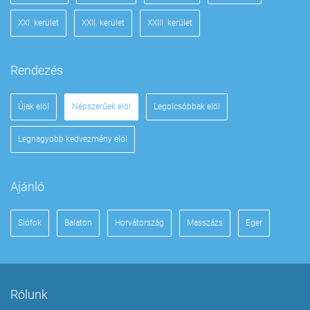
XXI. kerület
XXII. kerület
XXIII. kerület
Rendezés
Újak elöl
Népszerűek elöl
Legolcsóbbak elöl
Legnagyobb kedvezmény elöl
Ajánló
Siófok
Balaton
Horvátország
Masszázs
Eger
Rólunk