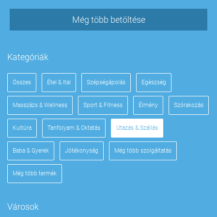
Még több betöltése
Kategóriák
Összes
Étel & Ital
Szépségápolás
Egészség
Masszázs & Wellness
Sport & Fitness
Élmény
Szórakozás
Kultúra
Tanfolyam & Oktatás
Utazás & Szállás
Baba & Gyerek
Jótékonyság
Még több szolgáltatás
Még több termék
Városok