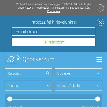
Weboldalunk használatával jóváhagyod a 2022.08.04-én hatályba
lépett
ÁSZF
-et,
Adatkezelési Tájékoztatót
és
Süti tájékoztatót
.
Elfogadom
Iratkozz fel hírlevelünkre!
Men
Budapest
Összes
Népszerűek elöl