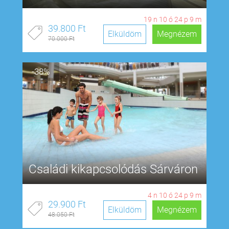
19
n
10
ó
24
p
8
m
39.800 Ft
Elküldöm
Megnézem
70.000 Ft
-38%
Családi kikapcsolódás Sárváron
4
n
10
ó
24
p
8
m
29.900 Ft
Elküldöm
Megnézem
48.050 Ft