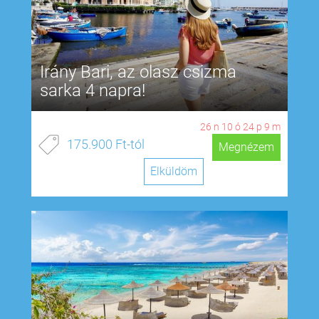
Irány Bari, az olasz csizma
sarka 4 napra!
26
n
10
ó
24
p
8
m
175.900 Ft-tól
Megnézem
Elküldöm