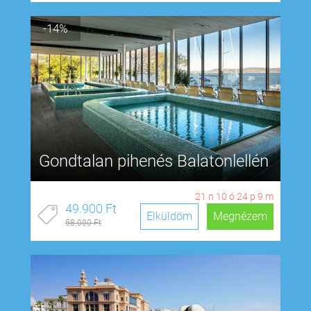
-14%
Gondtalan pihenés Balatonlellén
21
n
10
ó
24
p
8
m
49.900 Ft
Elküldöm
Megnézem
58.000 Ft