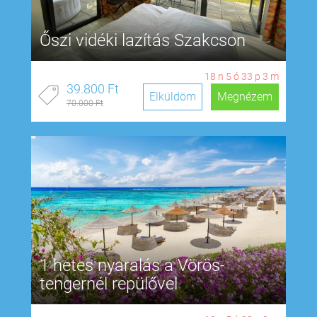
Őszi vidéki lazítás Szakcson
18
n
5
ó
33
p
2
m
39.800 Ft
Elküldöm
Megnézem
70.000 Ft
1 hetes nyaralás a Vörös-
tengernél repülővel