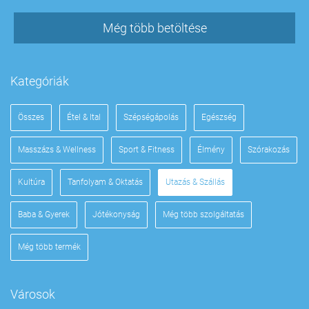
Még több betöltése
Kategóriák
Összes
Étel & Ital
Szépségápolás
Egészség
Masszázs & Wellness
Sport & Fitness
Élmény
Szórakozás
Kultúra
Tanfolyam & Oktatás
Utazás & Szállás
Baba & Gyerek
Jótékonyság
Még több szolgáltatás
Még több termék
Városok