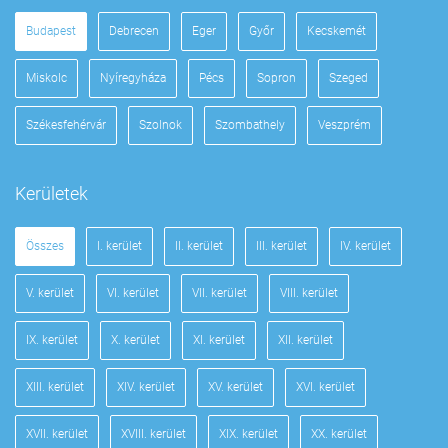
Budapest
Debrecen
Eger
Győr
Kecskemét
Miskolc
Nyíregyháza
Pécs
Sopron
Szeged
Székesfehérvár
Szolnok
Szombathely
Veszprém
Kerületek
Összes
I. kerület
II. kerület
III. kerület
IV. kerület
V. kerület
VI. kerület
VII. kerület
VIII. kerület
IX. kerület
X. kerület
XI. kerület
XII. kerület
XIII. kerület
XIV. kerület
XV. kerület
XVI. kerület
XVII. kerület
XVIII. kerület
XIX. kerület
XX. kerület