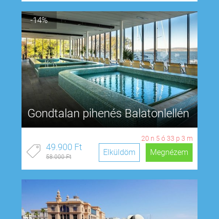
-14%
Gondtalan pihenés Balatonlellén
20
n
5
ó
33
p
2
m
49.900 Ft
Elküldöm
Megnézem
58.000 Ft