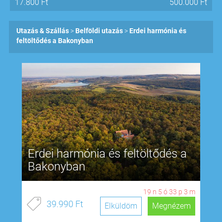
17.800
Ft
500.000
Ft
Utazás & Szállás
Belföldi utazás
Erdei harmónia és
feltöltődés a Bakonyban
Erdei harmónia és feltöltődés a
Bakonyban
19
n
5
ó
33
p
2
m
39.990 Ft
Elküldöm
Megnézem