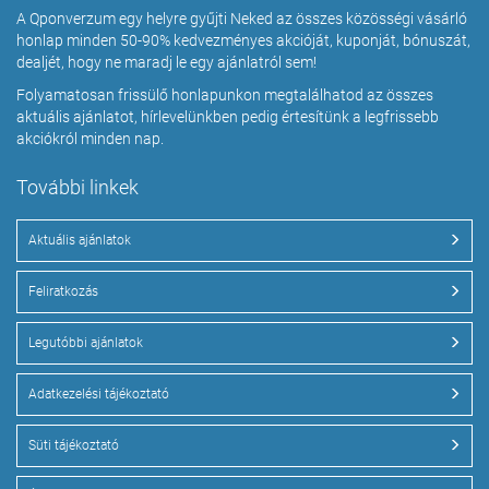
A Qponverzum egy helyre gyűjti Neked az összes közösségi vásárló
honlap minden 50-90% kedvezményes akcióját, kuponját, bónuszát,
dealjét, hogy ne maradj le egy ajánlatról sem!
Folyamatosan frissülő honlapunkon megtalálhatod az összes
aktuális ajánlatot, hírlevelünkben pedig értesítünk a legfrissebb
akciókról minden nap.
További linkek
Aktuális ajánlatok
Feliratkozás
Legutóbbi ajánlatok
Adatkezelési tájékoztató
Süti tájékoztató