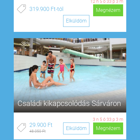
12
n
5
ó
33
p
2
m
319.900 Ft-tól
Megnézem
Elküldöm
-38%
Családi kikapcsolódás Sárváron
3
n
5
ó
33
p
2
m
29.900 Ft
Elküldöm
Megnézem
48.050 Ft