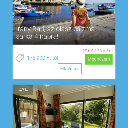
Irány Bari, az olasz csizma
sarka 4 napra!
25
n
5
ó
33
p
2
m
175.900 Ft-tól
Megnézem
Elküldöm
-43%