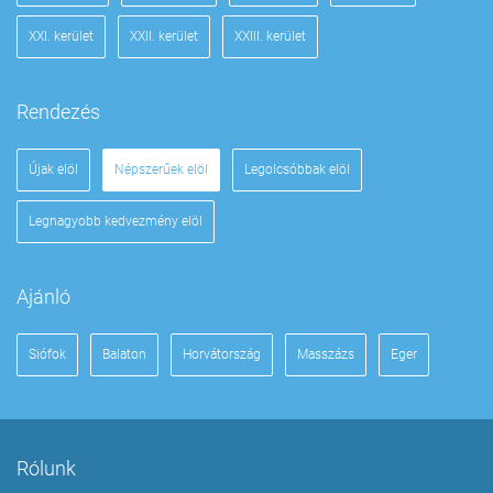
XXI. kerület
XXII. kerület
XXIII. kerület
Rendezés
Újak elöl
Népszerűek elöl
Legolcsóbbak elöl
Legnagyobb kedvezmény elöl
Ajánló
Siófok
Balaton
Horvátország
Masszázs
Eger
Rólunk