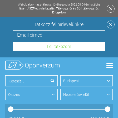
Weboldalunk használatával jóváhagyod a 2022.08.04-én hatályba
lépett
ÁSZF
-et,
Adatkezelési Tájékoztatót
és
Süti tájékoztatót
.
Elfogadom
Iratkozz fel hírlevelünkre!
Men
Budapest
Összes
Népszerűek elöl