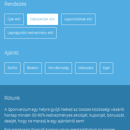
Rendezés
Újak elöl
Népszerűek elöl
Legolcsóbbak elöl
Legnagyobb kedvezmény elöl
Ajánló
Siófok
Balaton
Horvátország
Masszázs
Eger
Rólunk
A Qponverzum egy helyre gyűjti Neked az összes közösségi vásárló
honlap minden 50-90% kedvezményes akcióját, kuponját, bónuszát,
dealjét, hogy ne maradj le egy ajánlatról sem!
Folyamatosan frissülő honlapunkon megtalálhatod az összes