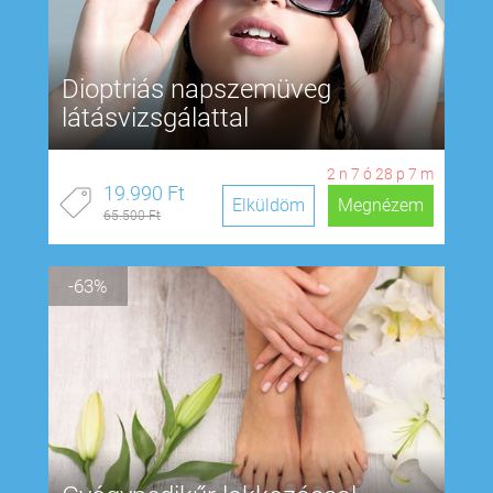
Dioptriás napszemüveg
látásvizsgálattal
2
n
7
ó
28
p
6
m
19.990 Ft
Elküldöm
Megnézem
65.500 Ft
-63%