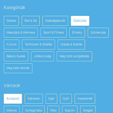
Kategóriák
Összes
Étel & Ital
Szépségápolás
Egészség
Masszázs & Wellness
Sport & Fitness
Élmény
Szórakozás
Kultúra
Tanfolyam & Oktatás
Utazás & Szállás
Baba & Gyerek
Jótékonyság
Még több szolgáltatás
Még több termék
Városok
Budapest
Debrecen
Eger
Győr
Kecskemét
Miskolc
Nyíregyháza
Pécs
Sopron
Szeged