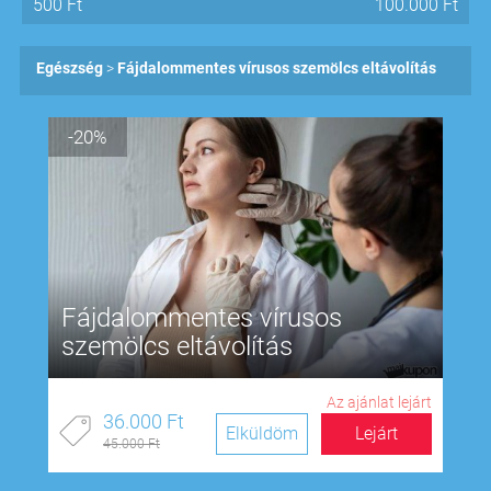
500
Ft
100.000
Ft
Egészség
Fájdalommentes vírusos szemölcs eltávolítás
-20%
Fájdalommentes vírusos
szemölcs eltávolítás
Az ajánlat lejárt
36.000 Ft
Elküldöm
Lejárt
45.000 Ft