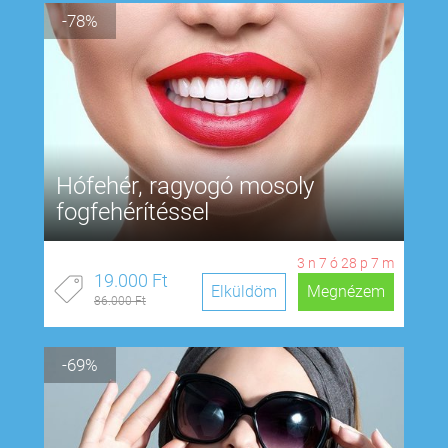
-78%
Hófehér, ragyogó mosoly
fogfehérítéssel
3
n
7
ó
28
p
6
m
19.000 Ft
Elküldöm
Megnézem
86.000 Ft
-69%