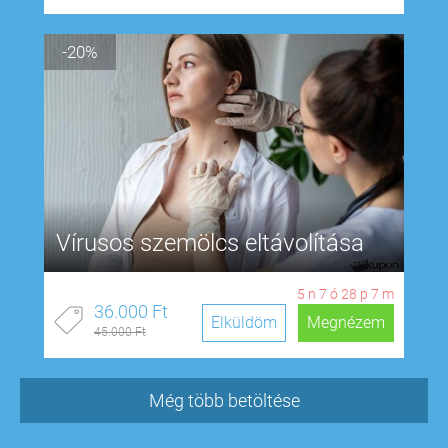
-20%
Vírusos szemölcs eltávolítása
5
n
7
ó
28
p
6
m
36.000 Ft
Elküldöm
Megnézem
45.000 Ft
Még több betöltése