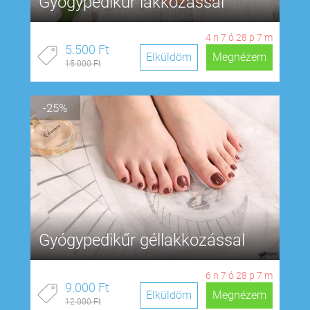
Gyógypedikűr lakkozással
4
n
7
ó
28
p
6
m
5.500 Ft
Elküldöm
Megnézem
15.000 Ft
-25%
Gyógypedikűr géllakkozással
6
n
7
ó
28
p
6
m
9.000 Ft
Elküldöm
Megnézem
12.000 Ft