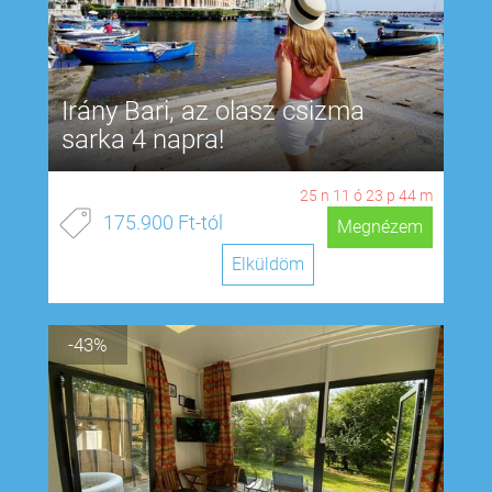
Irány Bari, az olasz csizma
sarka 4 napra!
25
n
11
ó
23
p
43
m
175.900 Ft-tól
Megnézem
Elküldöm
-43%