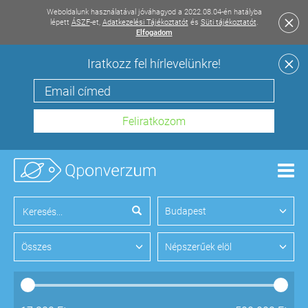
Weboldalunk használatával jóváhagyod a 2022.08.04-én hatályba
lépett
ÁSZF
-et,
Adatkezelési Tájékoztatót
és
Süti tájékoztatót
.
Elfogadom
Iratkozz fel hírlevelünkre!
Men
Budapest
Összes
Népszerűek elöl