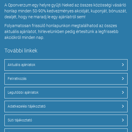
A Qponverzum egy helyre gyűjti Neked az összes közösségi vásárló
honlap minden 50-90% kedvezményes akcióját, kuponját, bónuszát,
dealjét, hogy ne maradj le egy ajánlatról sem!
Folyamatosan frissülő honlapunkon megtalálhatod az összes
aktuális ajánlatot, hírlevelünkben pedig értesítünk a legfrissebb
akciókról minden nap.
További linkek
Aktuális ajánlatok
Feliratkozás
Legutóbbi ajánlatok
Adatkezelési tájékoztató
Süti tájékoztató