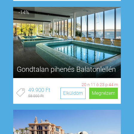
-14%
Gondtalan pihenés Balatonlellén
20
n
11
ó
23
p
43
m
49.900 Ft
Elküldöm
Megnézem
58.000 Ft