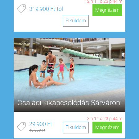
12
n
11
ó
23
p
43
m
319.900 Ft-tól
Megnézem
Elküldöm
-38%
Családi kikapcsolódás Sárváron
3
n
11
ó
23
p
43
m
29.900 Ft
Elküldöm
Megnézem
48.050 Ft