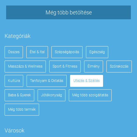
Még több betöltése
Kategóriák
Összes
Étel & Ital
Szépségápolás
Egészség
Masszázs & Wellness
Sport & Fitness
Élmény
Szórakozás
Kultúra
Tanfolyam & Oktatás
Utazás & Szállás
Baba & Gyerek
Jótékonyság
Még több szolgáltatás
Még több termék
Városok