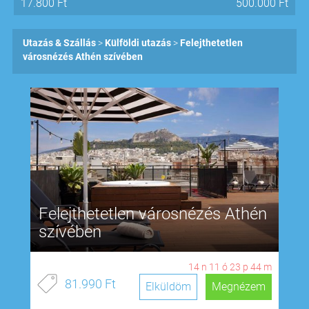
17.800
Ft
500.000
Ft
Utazás & Szállás
Külföldi utazás
Felejthetetlen
városnézés Athén szívében
Felejthetetlen városnézés Athén
szívében
14
n
11
ó
23
p
43
m
81.990 Ft
Elküldöm
Megnézem