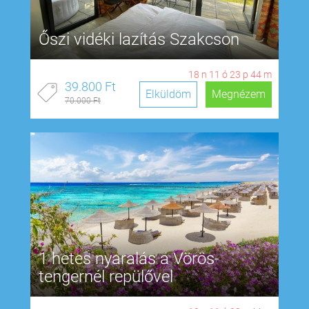
Őszi vidéki lazítás Szakcson
18
n
11
ó
23
p
43
m
39.800 Ft
Elküldöm
Megnézem
70.000 Ft
1 hetes nyaralás a Vörös-
tengernél repülővel