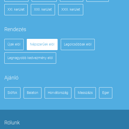
XXI. kerület
XXII. kerület
XXIII. kerület
Rendezés
Újak elöl
Népszerűek elöl
Legolcsóbbak elöl
Legnagyobb kedvezmény elöl
Ajánló
Siófok
Balaton
Horvátország
Masszázs
Eger
Rólunk