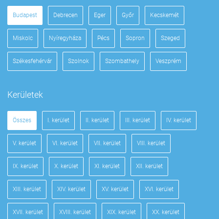
Budapest
Debrecen
Eger
Győr
Kecskemét
Miskolc
Nyíregyháza
Pécs
Sopron
Szeged
Székesfehérvár
Szolnok
Szombathely
Veszprém
Kerületek
Összes
I. kerület
II. kerület
III. kerület
IV. kerület
V. kerület
VI. kerület
VII. kerület
VIII. kerület
IX. kerület
X. kerület
XI. kerület
XII. kerület
XIII. kerület
XIV. kerület
XV. kerület
XVI. kerület
XVII. kerület
XVIII. kerület
XIX. kerület
XX. kerület