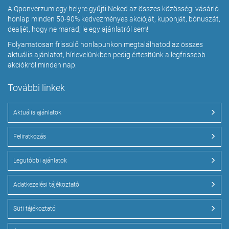
A Qponverzum egy helyre gyűjti Neked az összes közösségi vásárló
honlap minden 50-90% kedvezményes akcióját, kuponját, bónuszát,
dealjét, hogy ne maradj le egy ajánlatról sem!
Folyamatosan frissülő honlapunkon megtalálhatod az összes
aktuális ajánlatot, hírlevelünkben pedig értesítünk a legfrissebb
akciókról minden nap.
További linkek
Aktuális ajánlatok
Feliratkozás
Legutóbbi ajánlatok
Adatkezelési tájékoztató
Süti tájékoztató