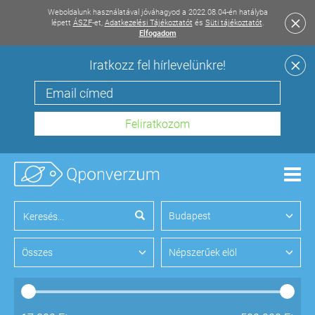
Weboldalunk használatával jóváhagyod a 2022.08.04-én hatályba
lépett
ÁSZF
-et,
Adatkezelési Tájékoztatót
és
Süti tájékoztatót
.
Elfogadom
Iratkozz fel hírlevelünkre!
Men
Budapest
Összes
Népszerűek elöl