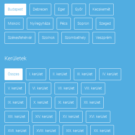
Budapest
Debrecen
Eger
Győr
Kecskemét
Miskolc
Nyíregyháza
Pécs
Sopron
Szeged
Székesfehérvár
Szolnok
Szombathely
Veszprém
Kerületek
Összes
I. kerület
II. kerület
III. kerület
IV. kerület
V. kerület
VI. kerület
VII. kerület
VIII. kerület
IX. kerület
X. kerület
XI. kerület
XII. kerület
XIII. kerület
XIV. kerület
XV. kerület
XVI. kerület
XVII. kerület
XVIII. kerület
XIX. kerület
XX. kerület