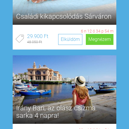
Családi kikapcsolódás Sárváron
6
n
12
ó
34
p
53
m
29.900 Ft
Elküldöm
Megnézem
48.050 Ft
Irány Bari, az olasz csizma
sarka 4 napra!