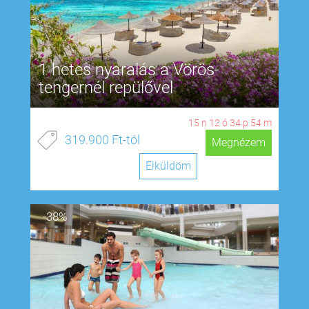
1 hetes nyaralás a Vörös-
tengernél repülővel
15
n
12
ó
34
p
53
m
319.900 Ft-tól
Megnézem
Elküldöm
-38%