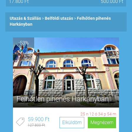
17.800
Ft
500.000
Ft
Utazás & Szállás
Belföldi utazás
Felhőtlen pihenés
Harkányban
-53%
Felhőtlen pihenés Harkányban
25
n
12
ó
34
p
53
m
59.900 Ft
Elküldöm
Megnézem
127.800 Ft