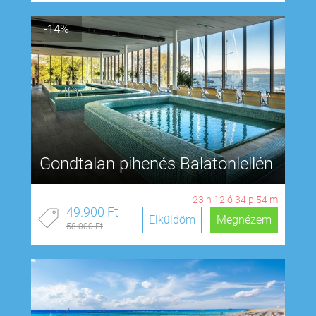
-14%
Gondtalan pihenés Balatonlellén
23
n
12
ó
34
p
53
m
49.900 Ft
Elküldöm
Megnézem
58.000 Ft