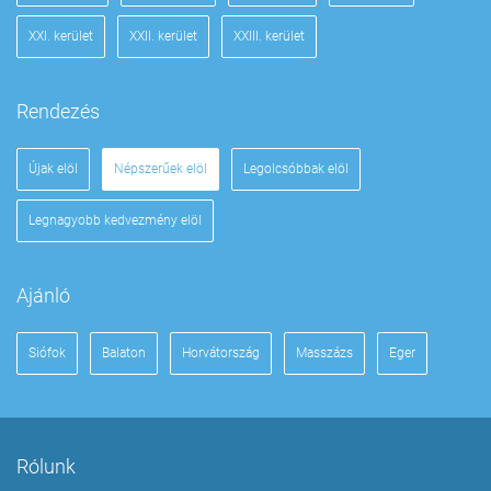
XXI. kerület
XXII. kerület
XXIII. kerület
Rendezés
Újak elöl
Népszerűek elöl
Legolcsóbbak elöl
Legnagyobb kedvezmény elöl
Ajánló
Siófok
Balaton
Horvátország
Masszázs
Eger
Rólunk