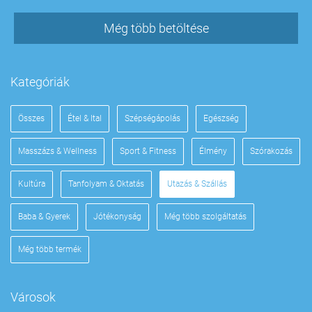
Még több betöltése
Kategóriák
Összes
Étel & Ital
Szépségápolás
Egészség
Masszázs & Wellness
Sport & Fitness
Élmény
Szórakozás
Kultúra
Tanfolyam & Oktatás
Utazás & Szállás
Baba & Gyerek
Jótékonyság
Még több szolgáltatás
Még több termék
Városok