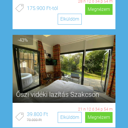
28
n
12
ó
34
p
53
m
175.900 Ft-tól
Megnézem
Elküldöm
-43%
Őszi vidéki lazítás Szakcson
21
n
12
ó
34
p
53
m
39.800 Ft
Elküldöm
Megnézem
70.000 Ft