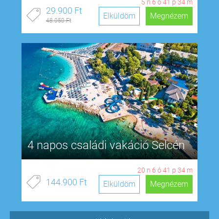
5
n
6
ó
41
p
33
m
29.900 Ft
Elküldöm
Megnézem
48.050 Ft
4 napos családi vakáció Selcén
20
n
6
ó
41
p
33
m
144.900 Ft
Elküldöm
Megnézem