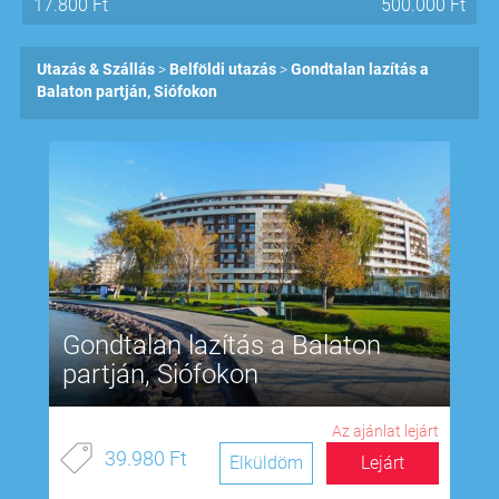
17.800
Ft
500.000
Ft
Utazás & Szállás
Belföldi utazás
Gondtalan lazítás a
Balaton partján, Siófokon
Gondtalan lazítás a Balaton
partján, Siófokon
Az ajánlat lejárt
39.980 Ft
Elküldöm
Lejárt