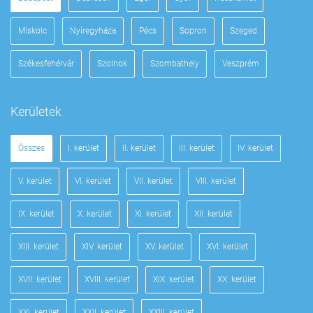
Miskolc
Nyíregyháza
Pécs
Sopron
Szeged
Székesfehérvár
Szolnok
Szombathely
Veszprém
Kerületek
Összes
I. kerület
II. kerület
III. kerület
IV. kerület
V. kerület
VI. kerület
VII. kerület
VIII. kerület
IX. kerület
X. kerület
XI. kerület
XII. kerület
XIII. kerület
XIV. kerület
XV. kerület
XVI. kerület
XVII. kerület
XVIII. kerület
XIX. kerület
XX. kerület
XXI. kerület
XXII. kerület
XXIII. kerület