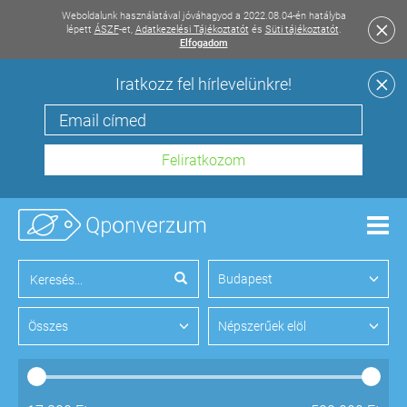
Weboldalunk használatával jóváhagyod a 2022.08.04-én hatályba
lépett
ÁSZF
-et,
Adatkezelési Tájékoztatót
és
Süti tájékoztatót
.
Elfogadom
Iratkozz fel hírlevelünkre!
Men
Budapest
Összes
Népszerűek elöl