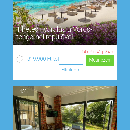
1 hetes nyaralás a Vörös-
tengernél repülővel
14
n
6
ó
41
p
33
m
319.900 Ft-tól
Megnézem
Elküldöm
-43%