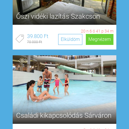
Őszi vidéki lazítás Szakcson
20
n
6
ó
41
p
33
m
39.800 Ft
Elküldöm
Megnézem
70.000 Ft
-38%
Családi kikapcsolódás Sárváron