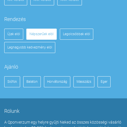
Rendezés
Újak elöl
Népszerűek elöl
Legolcsóbbak elöl
Legnagyobb kedvezmény elöl
Ajánló
Siófok
Balaton
Horvátország
Masszázs
Eger
Rólunk
A Qponverzum egy helyre gyűjti Neked az összes közösségi vásárló