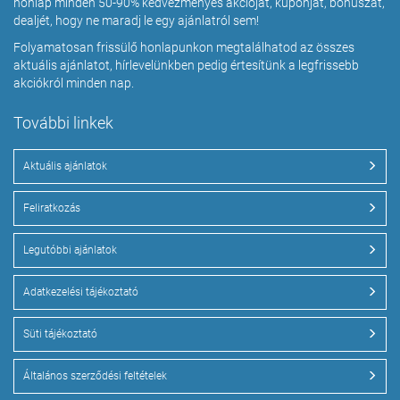
honlap minden 50-90% kedvezményes akcióját, kuponját, bónuszát,
dealjét, hogy ne maradj le egy ajánlatról sem!
Folyamatosan frissülő honlapunkon megtalálhatod az összes
aktuális ajánlatot, hírlevelünkben pedig értesítünk a legfrissebb
akciókról minden nap.
További linkek
Aktuális ajánlatok
Feliratkozás
Legutóbbi ajánlatok
Adatkezelési tájékoztató
Süti tájékoztató
Általános szerződési feltételek