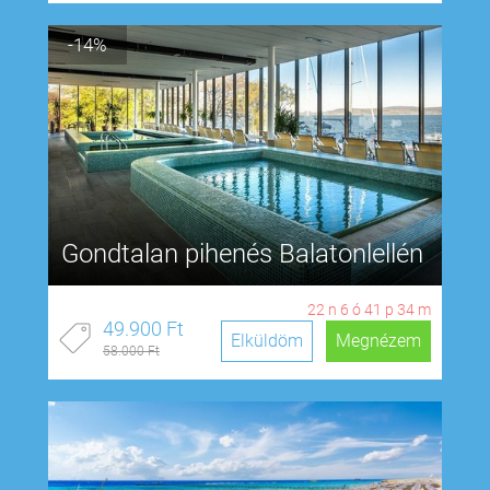
-14%
Gondtalan pihenés Balatonlellén
22
n
6
ó
41
p
33
m
49.900 Ft
Elküldöm
Megnézem
58.000 Ft