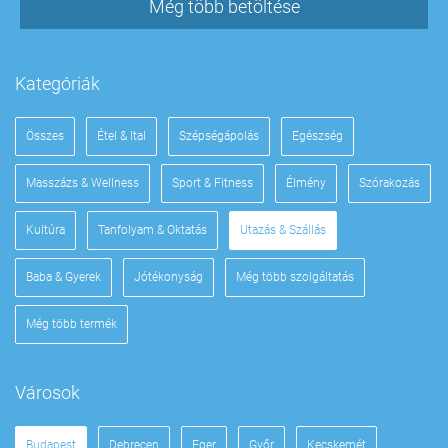
Még több betöltése
Kategóriák
Összes
Étel & Ital
Szépségápolás
Egészség
Masszázs & Wellness
Sport & Fitness
Élmény
Szórakozás
Kultúra
Tanfolyam & Oktatás
Utazás & Szállás
Baba & Gyerek
Jótékonyság
Még több szolgáltatás
Még több termék
Városok
Budapest
Debrecen
Eger
Győr
Kecskemét