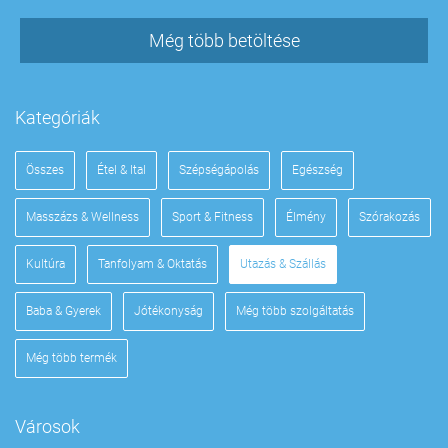
Még több betöltése
Kategóriák
Összes
Étel & Ital
Szépségápolás
Egészség
Masszázs & Wellness
Sport & Fitness
Élmény
Szórakozás
Kultúra
Tanfolyam & Oktatás
Utazás & Szállás
Baba & Gyerek
Jótékonyság
Még több szolgáltatás
Még több termék
Városok