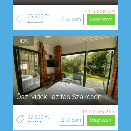
4
n
16
ó
6
p
35
m
29.900 Ft
Elküldöm
Megnézem
48.050 Ft
-43%
Őszi vidéki lazítás Szakcson
19
n
16
ó
6
p
35
m
39.800 Ft
Elküldöm
Megnézem
70.000 Ft