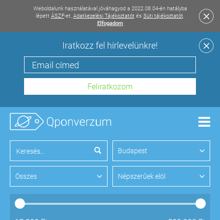
Weboldalunk használatával jóváhagyod a 2022.08.04-én hatályba
lépett
ÁSZF
-et,
Adatkezelési Tájékoztatót
és
Süti tájékoztatót
.
Elfogadom
Iratkozz fel hírlevelünkre!
Men
Budapest
Összes
Népszerűek elöl