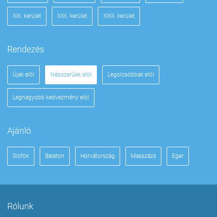
XXI. kerület
XXII. kerület
XXIII. kerület
Rendezés
Újak elöl
Népszerűek elöl
Legolcsóbbak elöl
Legnagyobb kedvezmény elöl
Ajánló
Siófok
Balaton
Horvátország
Masszázs
Eger
Rólunk