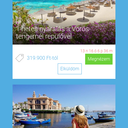
1 hetes nyaralás a Vörös-
tengernél repülővel
13
n
16
ó
6
p
35
m
319.900 Ft-tól
Megnézem
Elküldöm