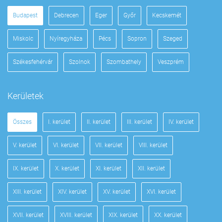
Budapest
Debrecen
Eger
Győr
Kecskemét
Miskolc
Nyíregyháza
Pécs
Sopron
Szeged
Székesfehérvár
Szolnok
Szombathely
Veszprém
Kerületek
Összes
I. kerület
II. kerület
III. kerület
IV. kerület
V. kerület
VI. kerület
VII. kerület
VIII. kerület
IX. kerület
X. kerület
XI. kerület
XII. kerület
XIII. kerület
XIV. kerület
XV. kerület
XVI. kerület
XVII. kerület
XVIII. kerület
XIX. kerület
XX. kerület