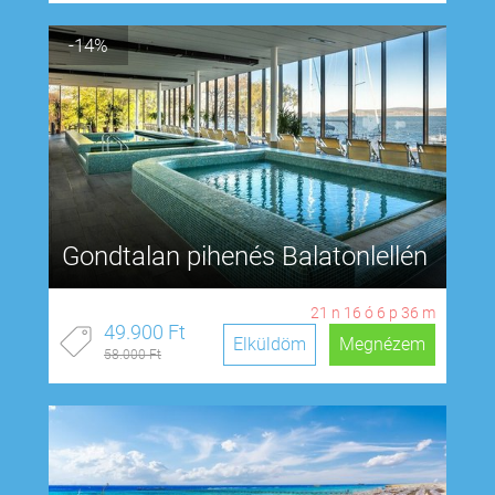
-14%
Gondtalan pihenés Balatonlellén
21
n
16
ó
6
p
35
m
49.900 Ft
Elküldöm
Megnézem
58.000 Ft