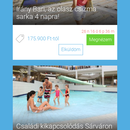
Irány Bari, az olasz csizma
sarka 4 napra!
26
n
16
ó
6
p
35
m
175.900 Ft-tól
Megnézem
Elküldöm
-38%
Családi kikapcsolódás Sárváron