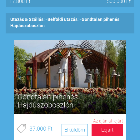
17.800
Ft
500.000
Ft
Utazás & Szállás
Belföldi utazás
Gondtalan pihenés
Hajdúszoboszlón
Gondtalan pihenés
Hajdúszoboszlón
Az ajánlat lejárt
37.000 Ft
Elküldöm
Lejárt