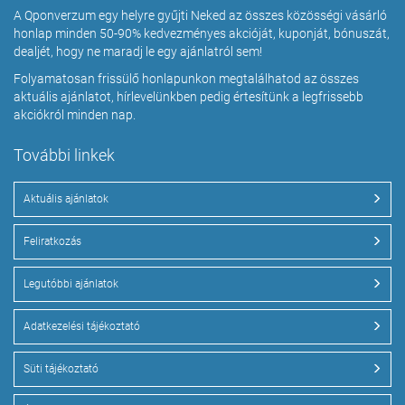
A Qponverzum egy helyre gyűjti Neked az összes közösségi vásárló
honlap minden 50-90% kedvezményes akcióját, kuponját, bónuszát,
dealjét, hogy ne maradj le egy ajánlatról sem!
Folyamatosan frissülő honlapunkon megtalálhatod az összes
aktuális ajánlatot, hírlevelünkben pedig értesítünk a legfrissebb
akciókról minden nap.
További linkek
Aktuális ajánlatok
Feliratkozás
Legutóbbi ajánlatok
Adatkezelési tájékoztató
Süti tájékoztató