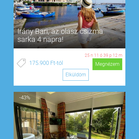
Irány Bari, az olasz csizma
sarka 4 napra!
25
n
11
ó
39
p
11
m
175.900 Ft-tól
Megnézem
Elküldöm
-43%