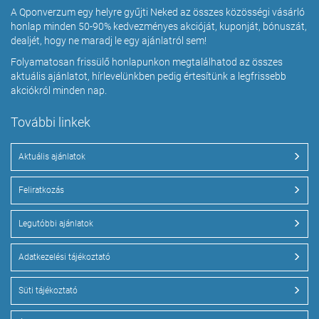
A Qponverzum egy helyre gyűjti Neked az összes közösségi vásárló
honlap minden 50-90% kedvezményes akcióját, kuponját, bónuszát,
dealjét, hogy ne maradj le egy ajánlatról sem!
Folyamatosan frissülő honlapunkon megtalálhatod az összes
aktuális ajánlatot, hírlevelünkben pedig értesítünk a legfrissebb
akciókról minden nap.
További linkek
Aktuális ajánlatok
Feliratkozás
Legutóbbi ajánlatok
Adatkezelési tájékoztató
Süti tájékoztató