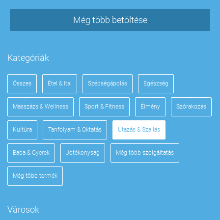
Még több betöltése
Kategóriák
Összes
Étel & Ital
Szépségápolás
Egészség
Masszázs & Wellness
Sport & Fitness
Élmény
Szórakozás
Kultúra
Tanfolyam & Oktatás
Utazás & Szállás
Baba & Gyerek
Jótékonyság
Még több szolgáltatás
Még több termék
Városok