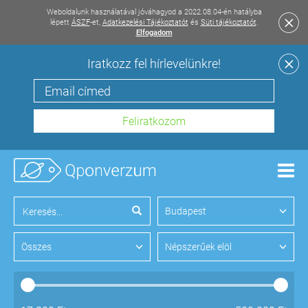
Weboldalunk használatával jóváhagyod a 2022.08.04-én hatályba
lépett
ÁSZF
-et,
Adatkezelési Tájékoztatót
és
Süti tájékoztatót
.
Elfogadom
Iratkozz fel hírlevelünkre!
Men
Budapest
Összes
Népszerűek elöl