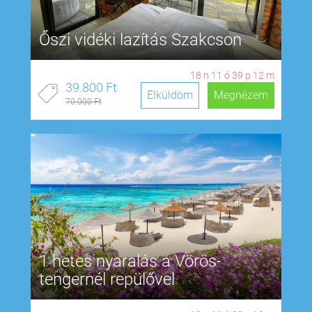
Őszi vidéki lazítás Szakcson
18
n
11
ó
39
p
11
m
39.800 Ft
Elküldöm
Megnézem
70.000 Ft
1 hetes nyaralás a Vörös-
tengernél repülővel