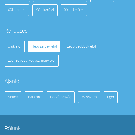
XXI. kerület
XXII. kerület
XXIII. kerület
Rendezés
Újak elöl
Népszerűek elöl
Legolcsóbbak elöl
Legnagyobb kedvezmény elöl
Ajánló
Siófok
Balaton
Horvátország
Masszázs
Eger
Rólunk