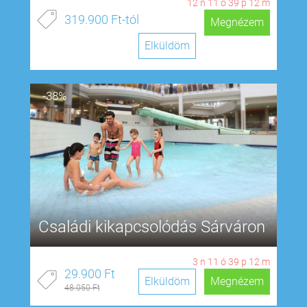
12
n
11
ó
39
p
11
m
319.900 Ft-tól
Megnézem
Elküldöm
-38%
Családi kikapcsolódás Sárváron
3
n
11
ó
39
p
11
m
29.900 Ft
Elküldöm
Megnézem
48.050 Ft