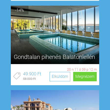
-14%
Gondtalan pihenés Balatonlellén
20
n
11
ó
39
p
11
m
49.900 Ft
Elküldöm
Megnézem
58.000 Ft