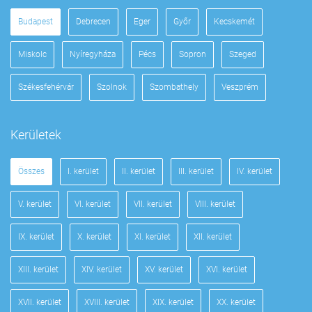
Budapest
Debrecen
Eger
Győr
Kecskemét
Miskolc
Nyíregyháza
Pécs
Sopron
Szeged
Székesfehérvár
Szolnok
Szombathely
Veszprém
Kerületek
Összes
I. kerület
II. kerület
III. kerület
IV. kerület
V. kerület
VI. kerület
VII. kerület
VIII. kerület
IX. kerület
X. kerület
XI. kerület
XII. kerület
XIII. kerület
XIV. kerület
XV. kerület
XVI. kerület
XVII. kerület
XVIII. kerület
XIX. kerület
XX. kerület