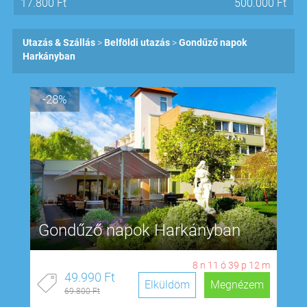
17.800
Ft
500.000
Ft
Utazás & Szállás
Belföldi utazás
Gondűző napok
Harkányban
-28%
Gondűző napok Harkányban
8
n
11
ó
39
p
11
m
49.990 Ft
Elküldöm
Megnézem
69.800 Ft