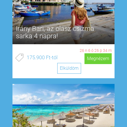
Irány Bari, az olasz csizma
sarka 4 napra!
26
n
6
ó
26
p
33
m
175.900 Ft-tól
Megnézem
Elküldöm