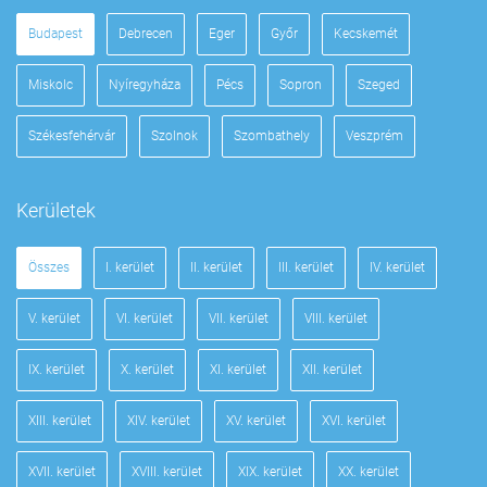
Budapest
Debrecen
Eger
Győr
Kecskemét
Miskolc
Nyíregyháza
Pécs
Sopron
Szeged
Székesfehérvár
Szolnok
Szombathely
Veszprém
Kerületek
Összes
I. kerület
II. kerület
III. kerület
IV. kerület
V. kerület
VI. kerület
VII. kerület
VIII. kerület
IX. kerület
X. kerület
XI. kerület
XII. kerület
XIII. kerület
XIV. kerület
XV. kerület
XVI. kerület
XVII. kerület
XVIII. kerület
XIX. kerület
XX. kerület