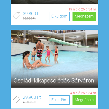
19
n
6
ó
26
p
33
m
39.800 Ft
Elküldöm
Megnézem
70.000 Ft
-38%
Családi kikapcsolódás Sárváron
4
n
6
ó
26
p
33
m
29.900 Ft
Elküldöm
Megnézem
48.050 Ft