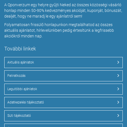
A Qponverzum egy helyre gyűjti Neked az összes közösségi vásárló
honlap minden 50-90% kedvezményes akcióját, kuponját, bónuszát,
dealjét, hogy ne maradj le egy ajánlatról sem!
Folyamatosan frissülő honlapunkon megtalálhatod az összes
aktuális ajánlatot, hírlevelünkben pedig értesítünk a legfrissebb
akciókról minden nap.
További linkek
Aktuális ajánlatok
Feliratkozás
Legutóbbi ajánlatok
Adatkezelési tájékoztató
Süti tájékoztató