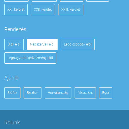
XXI. kerület
XXII. kerület
XXIII. kerület
Rendezés
Újak elöl
Népszerűek elöl
Legolcsóbbak elöl
Legnagyobb kedvezmény elöl
Ajánló
Siófok
Balaton
Horvátország
Masszázs
Eger
Rólunk