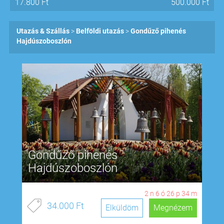
17.800
Ft
500.000
Ft
Utazás & Szállás
Belföldi utazás
Gondűző pihenés
Hajdúszoboszlón
Gondűző pihenés
Hajdúszoboszlón
2
n
6
ó
26
p
33
m
34.000 Ft
Elküldöm
Megnézem