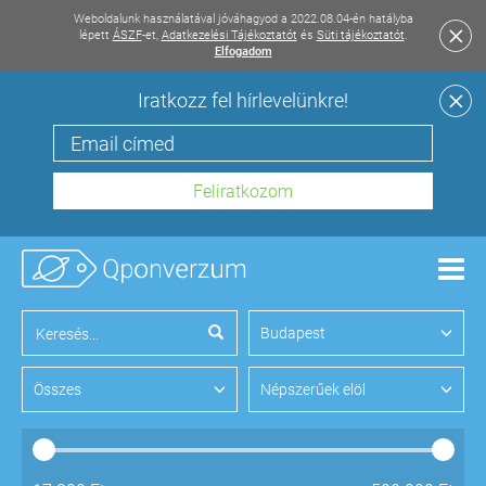
Weboldalunk használatával jóváhagyod a 2022.08.04-én hatályba
lépett
ÁSZF
-et,
Adatkezelési Tájékoztatót
és
Süti tájékoztatót
.
Elfogadom
Iratkozz fel hírlevelünkre!
Men
Budapest
Összes
Népszerűek elöl