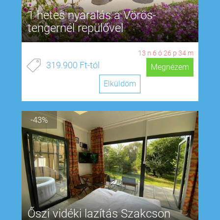
1 hetes nyaralás a Vörös-
tengernél repülővel
13
n
6
ó
26
p
33
m
319.900 Ft-tól
Megnézem
Elküldöm
-43%
Őszi vidéki lazítás Szakcson