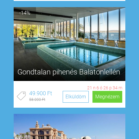
-14%
Gondtalan pihenés Balatonlellén
21
n
6
ó
26
p
33
m
49.900 Ft
Elküldöm
Megnézem
58.000 Ft