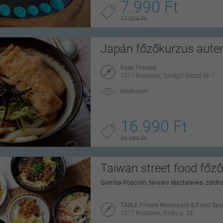
7.990 Ft
11.000 Ft
Japán főzőkurzus auten
Ease Therapy
1011 Budapest, Szilágyi Dezső tér 1.
maikupon
16.990 Ft
26.980 Ft
Taiwan street food főz
Gomba Popcorn, taiwani tésztaleves, zöldh
TABLE Private Restaurant & Event Spa
1077 Budapest, Király u. 53.