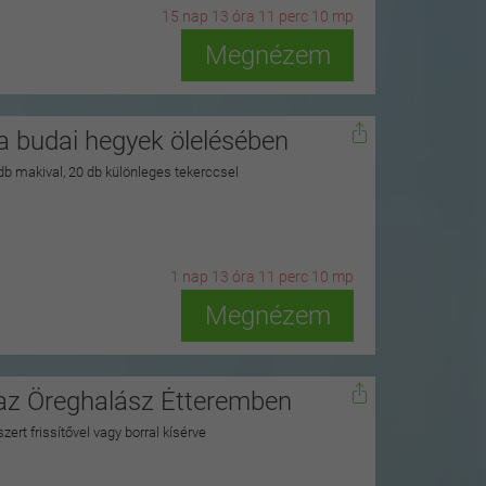
15
n
ap
13
ó
ra
11
p
erc
9
m
p
Megnézem
 budai hegyek ölelésében
 db makival, 20 db különleges tekerccsel
1
n
ap
13
ó
ra
11
p
erc
9
m
p
Megnézem
 az Öreghalász Étteremben
zert frissítővel vagy borral kísérve