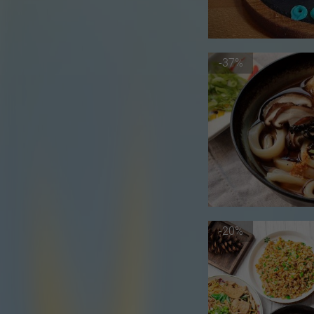
-37%
-20%