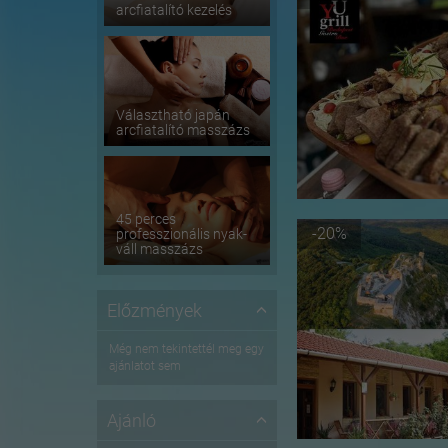
arcfiatalító kezelés
Választható japán
arcfiatalító masszázs
45 perces
-20%
professzionális nyak-
váll masszázs
Előzmények
Még nem tekintettél meg egy
ajánlatot sem
Ajánló