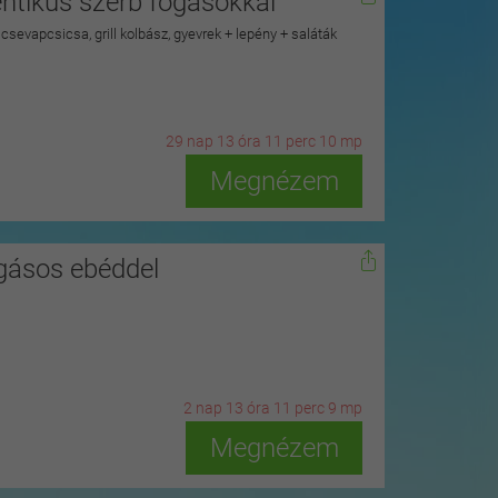
tentikus szerb fogásokkal
s csevapcsicsa, grill kolbász, gyevrek + lepény + saláták
29
n
ap
13
ó
ra
11
p
erc
9
m
p
Megnézem
ogásos ebéddel
2
n
ap
13
ó
ra
11
p
erc
8
m
p
Megnézem