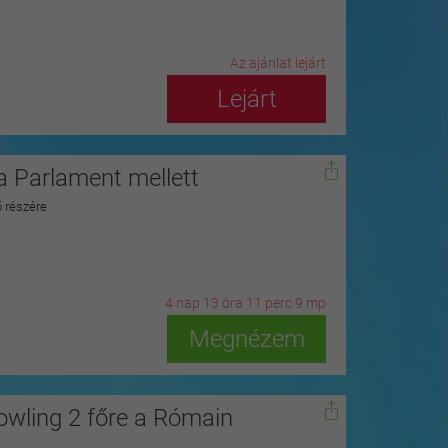
Az ajánlat lejárt
Lejárt
 Parlament mellett
ő részére
4
n
ap
13
ó
ra
11
p
erc
8
m
p
Megnézem
owling 2 főre a Rómain