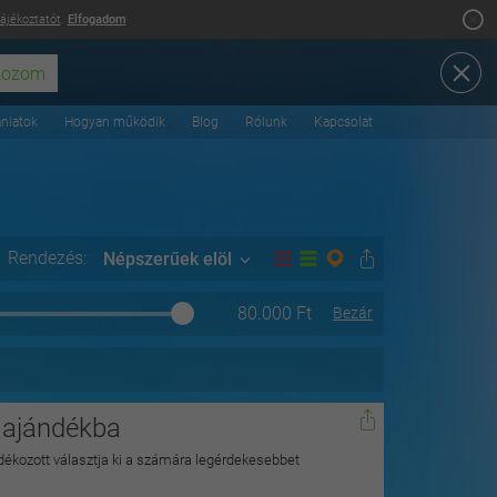
tájékoztatót
.
Elfogadom
ánlatok
Hogyan működik
Blog
Rólunk
Kapcsolat
Rendezés:
Népszerűek elöl
80.000
Ft
Bezár
 ajándékba
dékozott választja ki a számára legérdekesebbet