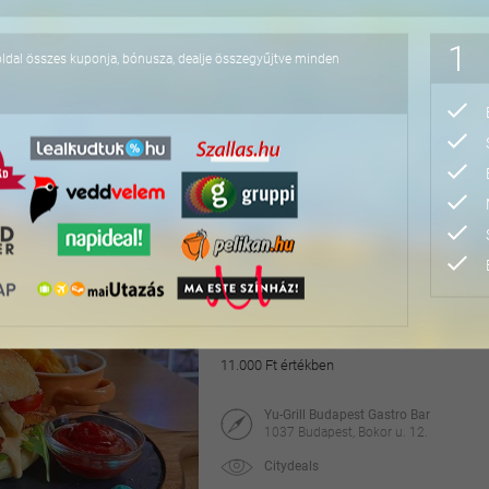
17.900 Ft
1
oldal összes kuponja, bónusza, dealje összegyűjtve minden
3 fogásos fine dining v
Élő zenével, különleges választható koktélok
Red Carpet Lounge & Piano Bar
1066 Budapest, Zichy Jenő u. 6.
Citydeals
32.800 Ft
41.000 Ft
Á la carte vacsora a sz
11.000 Ft értékben
Yu-Grill Budapest Gastro Bar
1037 Budapest, Bokor u. 12.
Citydeals