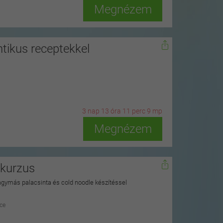
Megnézem
tikus receptekkel
3
n
ap
13
ó
ra
11
p
erc
8
m
p
Megnézem
őkurzus
agymás palacsinta és cold noodle készítéssel
ce