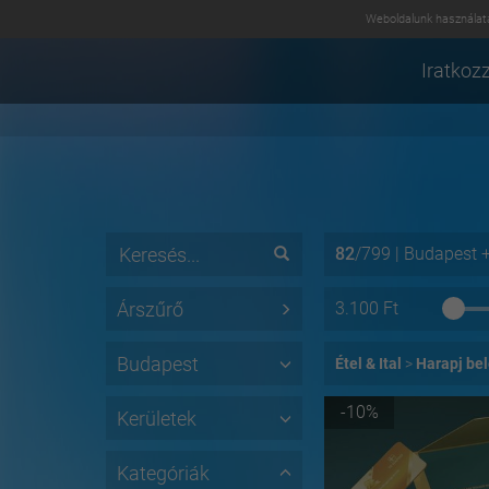
Weboldalunk használatá
Iratkozz
82
/
799
|
Budapest
Árszűrő
3.100
Ft
Budapest
Étel & Ital
Harapj be
-10%
Kerületek
Kategóriák