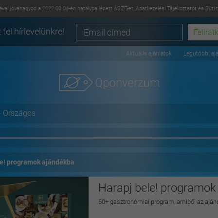
val jóváhagyod a 2022.08.04-én hatályba lépett
ÁSZF
-et,
Adatkezelési Tájékoztatót
és
Süti 
 fel hírlevelünkre!
Aktuális ajánlatok
Legutóbbi aj
+ Országos
le! programok ajándékba
Harapj bele! programok
50+ gasztronómiai program, amiből az aján