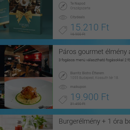
Te Napod
Országszerte
Citydeals
15.210 Ft
16.900 Ft
Páros gourmet élmény a
3 fogásos menü választható fogásokkal 2 f
Biarritz Bistro Étterem
1055 Budapest, Kossuth tér 18.
maikupon
19.900 Ft
31.490 Ft
Burgerélmény + 1 óra b