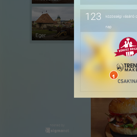
123
közösségi vásárló 
-20%
nap
Eger
-27%
hosted by