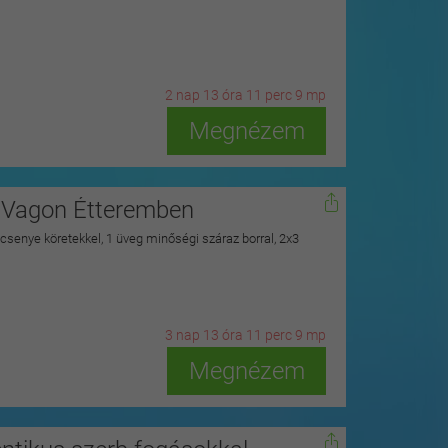
2
n
ap
13
ó
ra
11
p
erc
8
m
p
Megnézem
a Vagon Étteremben
csenye köretekkel, 1 üveg minőségi száraz borral, 2x3
3
n
ap
13
ó
ra
11
p
erc
8
m
p
Megnézem