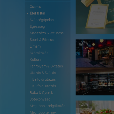
Összes
Étel & Ital
Szépségápolás
Egészség
Masszázs & Wellness
Sport & Fitness
-37%
Élmény
Szórakozás
Kultúra
Tanfolyam & Oktatás
Utazás & Szállás
Belföldi utazás
Külföldi utazás
Baba & Gyerek
Jótékonyság
-20%
Még több szolgáltatás
Még több termék