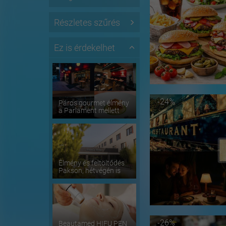
Részletes szűrés
Ez is érdekelhet
-24%
Páros gourmet élmény
a Parlament mellett
Élmény és feltöltődés
Pakson, hétvégén is
-26%
Beautamed HIFU PEN