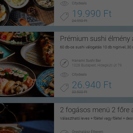
Citydeals
19.990 Ft
24.990 Ft
Prémium sushi élmény a
60 db-os sushi válogatás 10 db nigirivel, 30
Hanami Sushi Bar
1028 Budapest, Hidegkúti út 79.
Citydeals
26.940 Ft
33.500 Ft
2 fogásos menü 2 főre
Választható leves + főétel vagy főétel + dess
Öreghalász Étterem