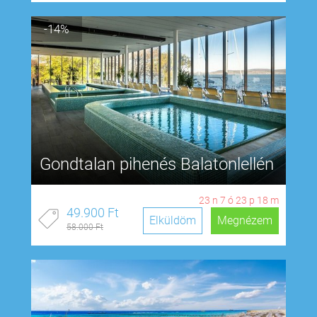
-14%
Gondtalan pihenés Balatonlellén
23
n
7
ó
23
p
17
m
49.900 Ft
Elküldöm
Megnézem
58.000 Ft