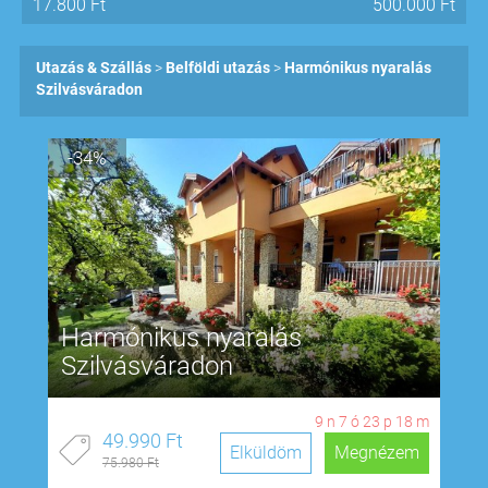
17.800
Ft
500.000
Ft
Utazás & Szállás
Belföldi utazás
Harmónikus nyaralás
Szilvásváradon
-34%
Harmónikus nyaralás
Szilvásváradon
9
n
7
ó
23
p
17
m
49.990 Ft
Elküldöm
Megnézem
75.980 Ft