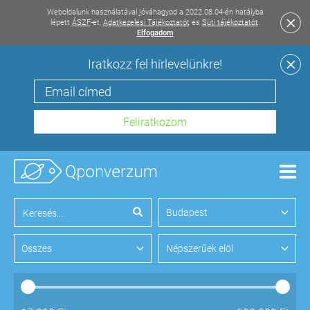
Weboldalunk használatával jóváhagyod a 2022.08.04-én hatályba
lépett
ÁSZF
-et,
Adatkezelési Tájékoztatót
és
Süti tájékoztatót
.
Elfogadom
Iratkozz fel hírlevelünkre!
Men
Budapest
Összes
Népszerűek elöl