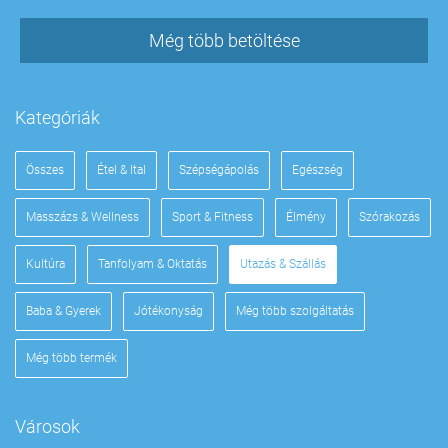
Még több betöltése
Kategóriák
Összes
Étel & Ital
Szépségápolás
Egészség
Masszázs & Wellness
Sport & Fitness
Élmény
Szórakozás
Kultúra
Tanfolyam & Oktatás
Utazás & Szállás
Baba & Gyerek
Jótékonyság
Még több szolgáltatás
Még több termék
Városok