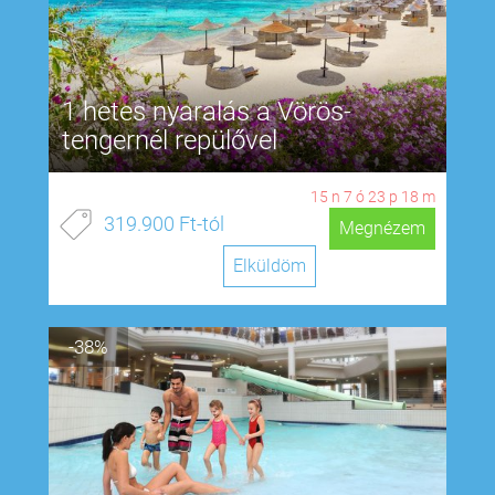
1 hetes nyaralás a Vörös-
tengernél repülővel
15
n
7
ó
23
p
17
m
319.900 Ft-tól
Megnézem
Elküldöm
-38%