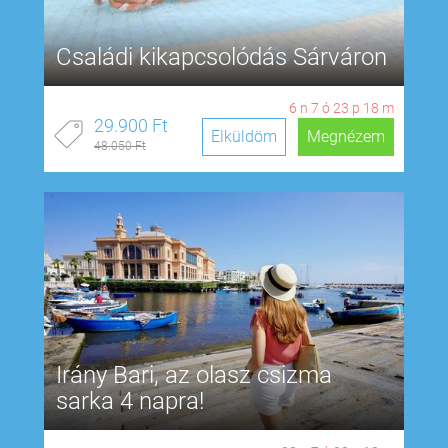
Családi kikapcsolódás Sárváron
6
n
7
ó
23
p
17
m
29.900 Ft
Elküldöm
Megnézem
48.050 Ft
Irány Bari, az olasz csizma
sarka 4 napra!