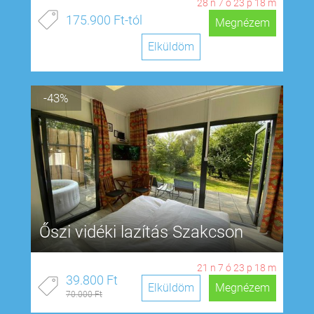
28
n
7
ó
23
p
17
m
175.900 Ft-tól
Megnézem
Elküldöm
-43%
Őszi vidéki lazítás Szakcson
21
n
7
ó
23
p
17
m
39.800 Ft
Elküldöm
Megnézem
70.000 Ft