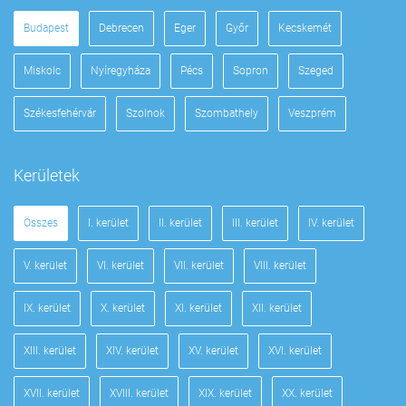
Budapest
Debrecen
Eger
Győr
Kecskemét
Miskolc
Nyíregyháza
Pécs
Sopron
Szeged
Székesfehérvár
Szolnok
Szombathely
Veszprém
Kerületek
Összes
I. kerület
II. kerület
III. kerület
IV. kerület
V. kerület
VI. kerület
VII. kerület
VIII. kerület
IX. kerület
X. kerület
XI. kerület
XII. kerület
XIII. kerület
XIV. kerület
XV. kerület
XVI. kerület
XVII. kerület
XVIII. kerület
XIX. kerület
XX. kerület