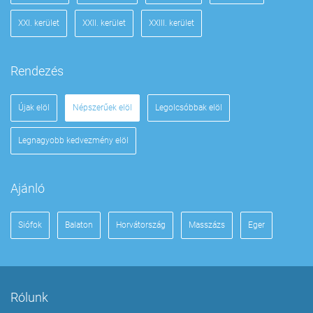
XXI. kerület
XXII. kerület
XXIII. kerület
Rendezés
Újak elöl
Népszerűek elöl
Legolcsóbbak elöl
Legnagyobb kedvezmény elöl
Ajánló
Siófok
Balaton
Horvátország
Masszázs
Eger
Rólunk