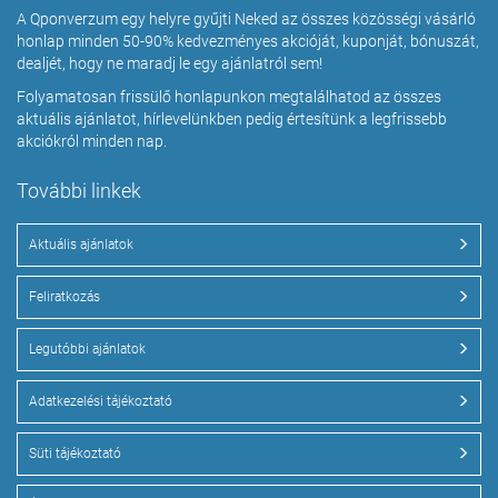
A Qponverzum egy helyre gyűjti Neked az összes közösségi vásárló
honlap minden 50-90% kedvezményes akcióját, kuponját, bónuszát,
dealjét, hogy ne maradj le egy ajánlatról sem!
Folyamatosan frissülő honlapunkon megtalálhatod az összes
aktuális ajánlatot, hírlevelünkben pedig értesítünk a legfrissebb
akciókról minden nap.
További linkek
Aktuális ajánlatok
Feliratkozás
Legutóbbi ajánlatok
Adatkezelési tájékoztató
Süti tájékoztató