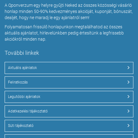
A Qponverzum egy helyre gyűjti Neked az összes közösségi vásárló
honlap minden 50-90% kedvezményes akcióját, kuponját, bónuszát,
dealjét, hogy ne maradj le egy ajánlatról sem!
Folyamatosan frissülő honlapunkon megtalálhatod az összes
aktuális ajánlatot, hírlevelünkben pedig értesítünk a legfrissebb
akciókról minden nap.
További linkek
Aktuális ajánlatok
Feliratkozás
Legutóbbi ajánlatok
Adatkezelési tájékoztató
Süti tájékoztató