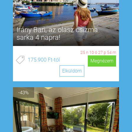
Irány Bari, az olasz csizma
sarka 4 napra!
25
n
10
ó
27
p
54
m
175.900 Ft-tól
Megnézem
Elküldöm
-43%