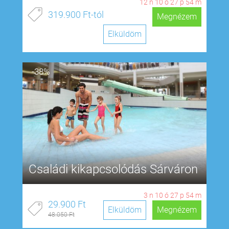
12
n
10
ó
27
p
54
m
319.900 Ft-tól
Megnézem
Elküldöm
-38%
Családi kikapcsolódás Sárváron
3
n
10
ó
27
p
54
m
29.900 Ft
Elküldöm
Megnézem
48.050 Ft