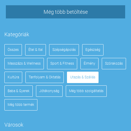
Még több betöltése
Kategóriák
Összes
Étel & Ital
Szépségápolás
Egészség
Masszázs & Wellness
Sport & Fitness
Élmény
Szórakozás
Kultúra
Tanfolyam & Oktatás
Utazás & Szállás
Baba & Gyerek
Jótékonyság
Még több szolgáltatás
Még több termék
Városok