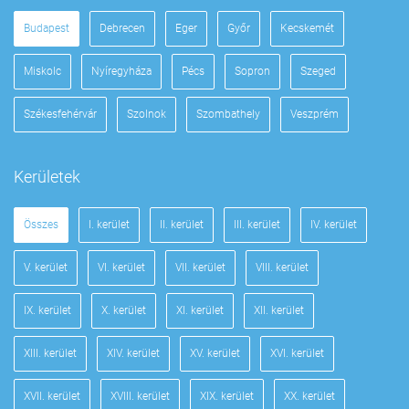
Budapest
Debrecen
Eger
Győr
Kecskemét
Miskolc
Nyíregyháza
Pécs
Sopron
Szeged
Székesfehérvár
Szolnok
Szombathely
Veszprém
Kerületek
Összes
I. kerület
II. kerület
III. kerület
IV. kerület
V. kerület
VI. kerület
VII. kerület
VIII. kerület
IX. kerület
X. kerület
XI. kerület
XII. kerület
XIII. kerület
XIV. kerület
XV. kerület
XVI. kerület
XVII. kerület
XVIII. kerület
XIX. kerület
XX. kerület