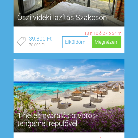
Őszi vidéki lazítás Szakcson
18
n
10
ó
27
p
54
m
39.800 Ft
Elküldöm
Megnézem
70.000 Ft
1 hetes nyaralás a Vörös-
tengernél repülővel