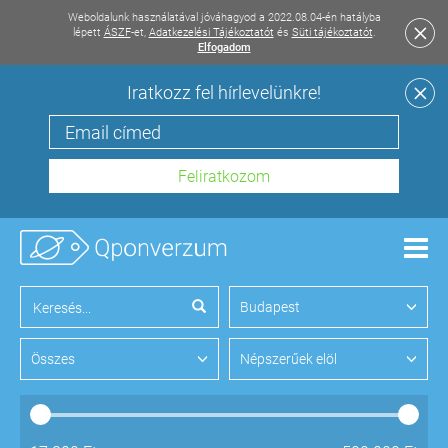
Weboldalunk használatával jóváhagyod a 2022.08.04-én hatályba
lépett
ÁSZF
-et,
Adatkezelési Tájékoztatót
és
Süti tájékoztatót
.
Elfogadom
Iratkozz fel hírlevelünkre!
Men
Budapest
Összes
Népszerűek elöl