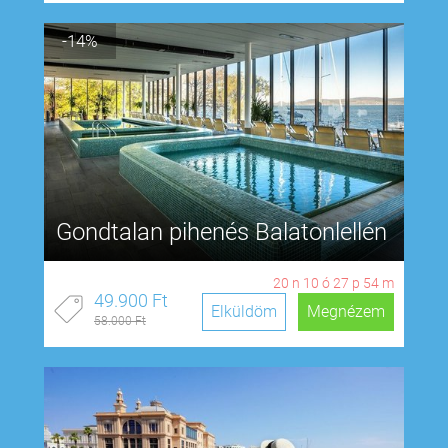
-14%
Gondtalan pihenés Balatonlellén
20
n
10
ó
27
p
54
m
49.900 Ft
Elküldöm
Megnézem
58.000 Ft