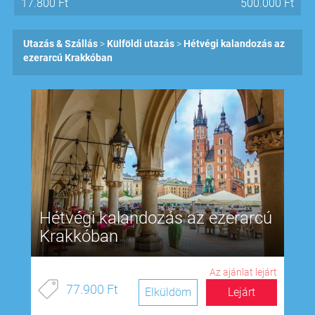
17.800
Ft
500.000
Ft
Utazás & Szállás
Külföldi utazás
Hétvégi kalandozás az
ezerarcú Krakkóban
Hétvégi kalandozás az ezerarcú
Krakkóban
Az ajánlat lejárt
77.900 Ft
Elküldöm
Lejárt