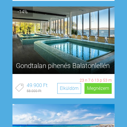
-14%
Gondtalan pihenés Balatonlellén
23
n
7
ó
13
p
53
m
49.900 Ft
Elküldöm
Megnézem
58.000 Ft