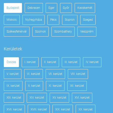
Budapest
Debrecen
Eger
Győr
Kecskemét
Miskolc
Nyíregyháza
Pécs
Sopron
Szeged
Székesfehérvár
Szolnok
Szombathely
Veszprém
Kerületek
Összes
I. kerület
II. kerület
III. kerület
IV. kerület
V. kerület
VI. kerület
VII. kerület
VIII. kerület
IX. kerület
X. kerület
XI. kerület
XII. kerület
XIII. kerület
XIV. kerület
XV. kerület
XVI. kerület
XVII. kerület
XVIII. kerület
XIX. kerület
XX. kerület