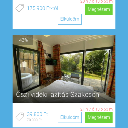
28
n
7
ó
13
p
53
m
175.900 Ft-tól
Megnézem
Elküldöm
-43%
Őszi vidéki lazítás Szakcson
21
n
7
ó
13
p
53
m
39.800 Ft
Elküldöm
Megnézem
70.000 Ft