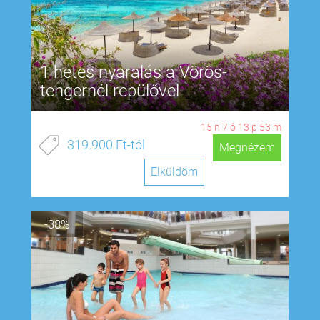
1 hetes nyaralás a Vörös-
tengernél repülővel
15
n
7
ó
13
p
53
m
319.900 Ft-tól
Megnézem
Elküldöm
-38%