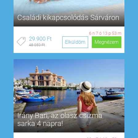
Családi kikapcsolódás Sárváron
6
n
7
ó
13
p
53
m
29.900 Ft
Elküldöm
Megnézem
48.050 Ft
Irány Bari, az olasz csizma
sarka 4 napra!