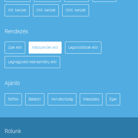
XXI. kerület
XXII. kerület
XXIII. kerület
Rendezés
Újak elöl
Népszerűek elöl
Legolcsóbbak elöl
Legnagyobb kedvezmény elöl
Ajánló
Siófok
Balaton
Horvátország
Masszázs
Eger
Rólunk