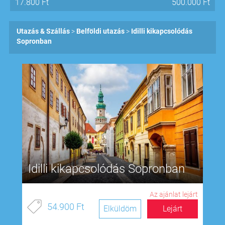
17.800
Ft
500.000
Ft
Utazás & Szállás
Belföldi utazás
Idilli kikapcsolódás
Sopronban
Idilli kikapcsolódás Sopronban
Az ajánlat lejárt
54.900 Ft
Elküldöm
Lejárt