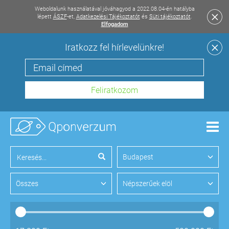
Weboldalunk használatával jóváhagyod a 2022.08.04-én hatályba
lépett
ÁSZF
-et,
Adatkezelési Tájékoztatót
és
Süti tájékoztatót
.
Elfogadom
Iratkozz fel hírlevelünkre!
Men
Budapest
Összes
Népszerűek elöl