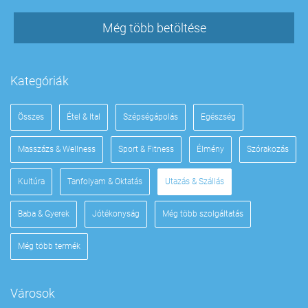
Még több betöltése
Kategóriák
Összes
Étel & Ital
Szépségápolás
Egészség
Masszázs & Wellness
Sport & Fitness
Élmény
Szórakozás
Kultúra
Tanfolyam & Oktatás
Utazás & Szállás
Baba & Gyerek
Jótékonyság
Még több szolgáltatás
Még több termék
Városok