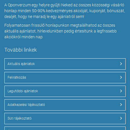
A Qponverzum egy helyre gyűjti Neked az összes közösségi vásárló
honlap minden 50-90% kedvezményes akcióját, kuponját, bónuszát,
dealjét, hogy ne maradj le egy ajánlatról sem!
Folyamatosan frissülő honlapunkon megtalálhatod az összes
aktuális ajánlatot, hírlevelünkben pedig értesítünk a legfrissebb
akciókról minden nap.
További linkek
Aktuális ajánlatok
Feliratkozás
Legutóbbi ajánlatok
Adatkezelési tájékoztató
Süti tájékoztató