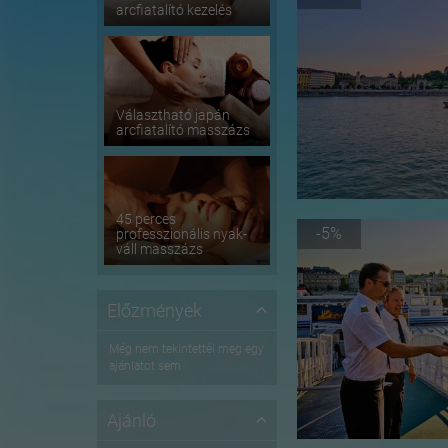
arcfiatalító kezelés
Választható japán
arcfiatalító masszázs
45 perces
-5%
professzionális nyak-
váll masszázs
Előzmények
Még nem tekintettél meg egy
ajánlatot sem
Ajánló