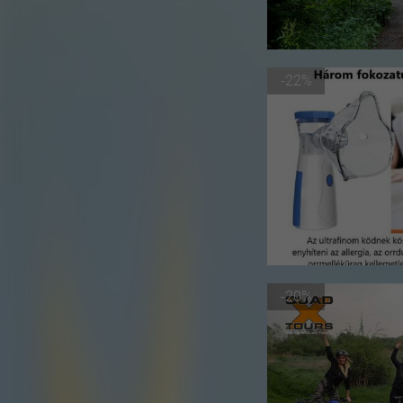
-22%
-20%