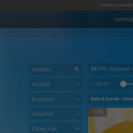
Weboldalunk használatá
Iratkozz
55
/
799
|
Budapest
Árszűrő
1.500
Ft
Budapest
Baba & Gyerek
Inter
-13%
Kerületek
Kategóriák