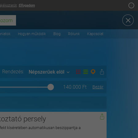
tájékoztatót
.
Elfogadom
ánlatok
Hogyan működik
Blog
Rólunk
Kapcsolat
Rendezés:
Népszerűek elöl
140.000
Ft
Bezár
lkoztató persely
ffekt kíséretében automatikusan beszippantja a