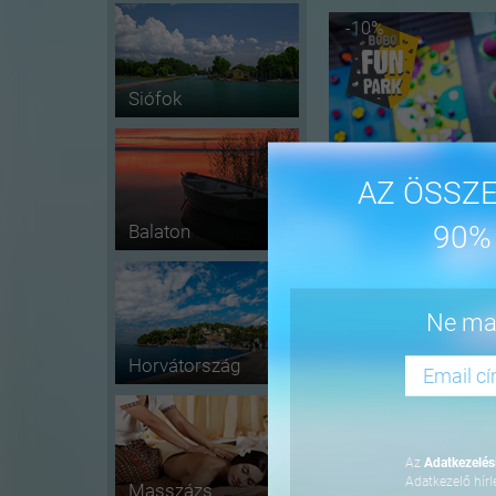
-10%
Siófok
AZ ÖSSZE
90%
Balaton
-5%
Ne mar
Horvátország
Az
Adatkezelési
Adatkezelő hírl
Masszázs