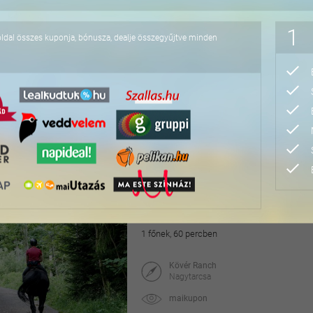
24.490 Ft
1
oldal összes kuponja, bónusza, dealje összegyűjtve minden
Quad élmény és oktatás
1x30 perc instruktor felügyelet alatti quado
Kövér Ranch
2142 Nagytarcsa
maikupon
37.800 Ft
42.000 Ft
Haladó lovas túra gyer
1 főnek, 60 percben
Kövér Ranch
Nagytarcsa
maikupon