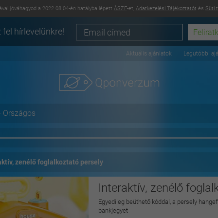
val jóváhagyod a 2022.08.04-én hatályba lépett
ÁSZF
-et,
Adatkezelési Tájékoztatót
és
Süti 
 fel hírlevelünkre!
Aktuális ajánlatok
Legutóbbi aj
+ Országos
aktív, zenélő foglalkoztató persely
Interaktív, zenélő fogla
Egyedileg beüthető kóddal, a persely hange
bankjegyet