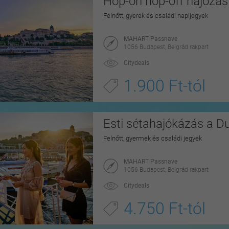
Hop-on hop-off hajózá
Felnőtt, gyerek és családi napijegyek
MAHART Passnave
1056 Budapest, Belgrád rakpart
Citydeals
1.900 Ft-tól
Esti sétahajókázás a D
Felnőtt, gyermek és családi jegyek
MAHART Passnave
1056 Budapest, Belgrád rakpart
Citydeals
4.750 Ft-tól