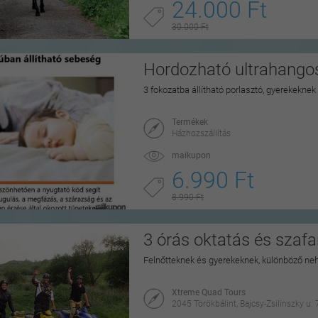
24.000 Ft
30.000 Ft
Hordozható ultrahangos
3 fokozatba állítható porlasztó, gyerekeknek
Termékek
Házhozszállítás
maikupon
6.990 Ft
8.990 Ft
3 órás oktatás és szaf
Felnőtteknek és gyerekeknek, különböző ne
Xtreme Quad Tours
2045 Törökbálint, Bajcsy-Zsilinszky u. 