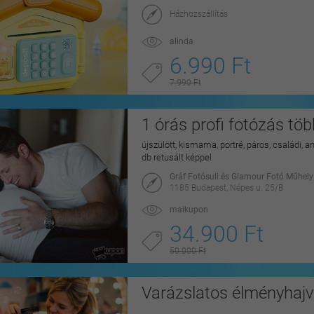
Házhozszállítás
alinda
6.990 Ft
7.990 Ft
1 órás profi fotózás tö
újszülött, kismama, portré, páros, családi, a
db retusált képpel
Gráf Fotósuli és Glamour Fotó Műhely
1185 Budapest, Népes u. 25/B
maikupon
34.900 Ft
50.000 Ft
Varázslatos élményhaj