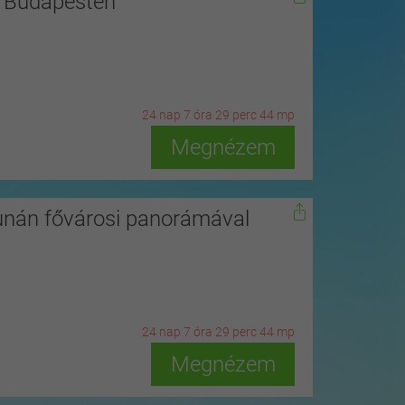
s Budapesten
24
n
ap
7
ó
ra
29
p
erc
42
m
p
Megnézem
unán fővárosi panorámával
24
n
ap
7
ó
ra
29
p
erc
42
m
p
Megnézem