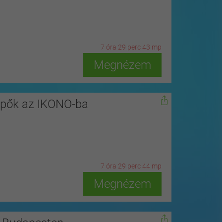
7
ó
ra
29
p
erc
41
m
p
Megnézem
épők az IKONO-ba
7
ó
ra
29
p
erc
42
m
p
Megnézem