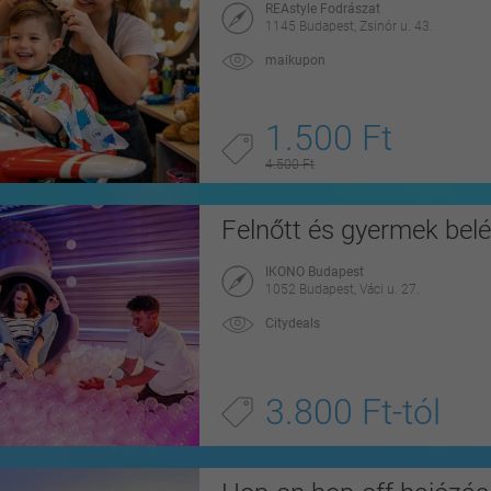
REAstyle Fodrászat
1145 Budapest, Zsinór u. 43.
maikupon
1.500 Ft
4.500 Ft
Felnőtt és gyermek bel
IKONO Budapest
1052 Budapest, Váci u. 27.
Citydeals
3.800 Ft-tól