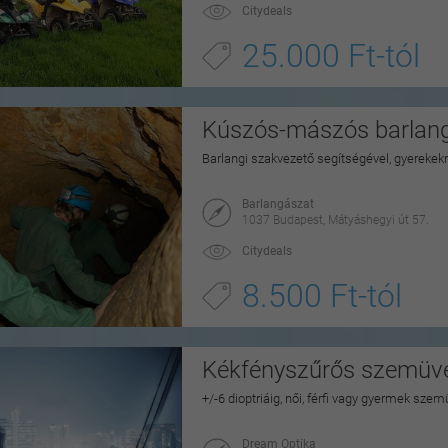
Citydeals
25.000 Ft-tól
Kúszós-mászós barlang
Barlangi szakvezető segítségével, gyerekek
Barlangászat
1037 Budapest, Mátyáshegyi út 57.
Citydeals
8.500 Ft-tól
Kékfényszűrős szemüveg
+/-6 dioptriáig, női, férfi vagy gyermek sze
Dream Optika