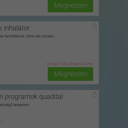
Megnézem
 inhalátor
 és felnőtteknek, fehér-kék színben
6
n
ap
7
ó
ra
29
p
erc
41
m
p
Megnézem
ari programok quaddal
hézségű terepeken
71.