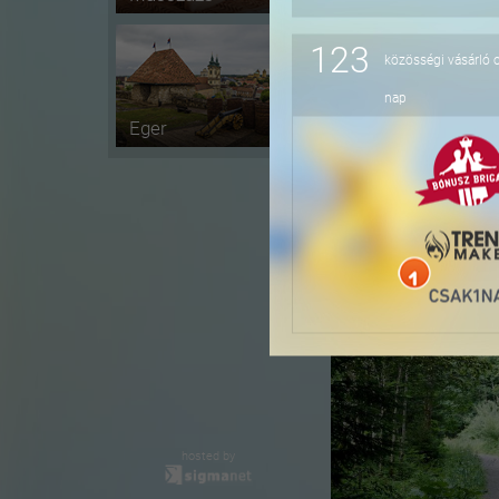
123
közösségi vásárló 
-10%
nap
Eger
-20%
hosted by