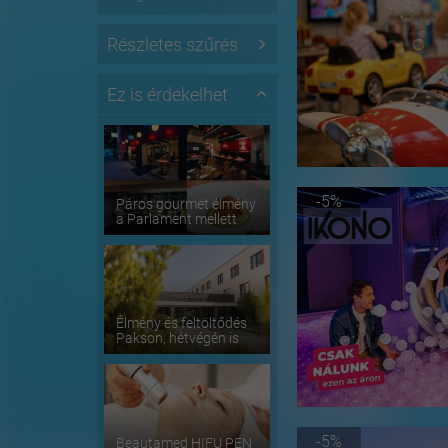
Részletes szűrés
Ez is érdekelhet
-5%
Páros gourmet élmény
a Parlament mellett
Élmény és feltöltődés
Pakson, hétvégén is
-5%
Beautamed HIFU PEN