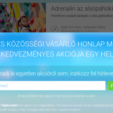
Adrenalin az alsópáhok
Felnőtt és családi belépők 4 órás játékidővel
Bobo Fun Park - Adrenalin Aréna
8394 Alsópáhok, Kolping u.
Citydeals
S KÖZÖSSÉGI VÁSÁRLÓ HONLAP M
7.200 Ft-tól
 KEDVEZMÉNYES AKCIÓJA EGY HEL
Családi belépő a Mad
adj le egyetlen akcióról sem, iratkozz fel hírleve
2 felnőtt + 1 gyerek/diák részére, a belépő
mellett található Pop&Roll Art Toilet különle
Madame Tussauds Budapest
1051 Budapest, Dorottya u. 6.
Email címedet nem adjuk ki, nem küldünk kéretlen levelet.
Citydeals
 Tájékoztatót
elolvastam és megértettem, hozzájárulok e-mail címem kezeléséhez és
23.270 Ft
evelet küldjön, mely hozzájárulást bármikor visszavonhatom.