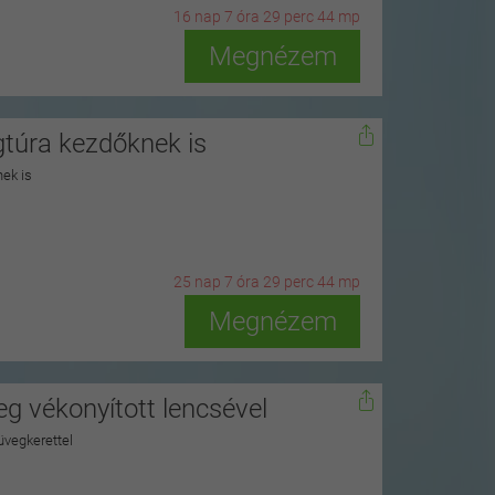
16
n
ap
7
ó
ra
29
p
erc
42
m
p
Megnézem
túra kezdőknek is
nek is
25
n
ap
7
ó
ra
29
p
erc
42
m
p
Megnézem
 vékonyított lencsével
müvegkerettel