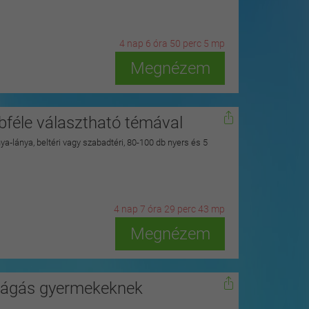
4
n
ap
6
ó
ra
50
p
erc
3
m
p
Megnézem
bbféle választható témával
nya‑lánya, beltéri vagy szabadtéri, 80-100 db nyers és 5
4
n
ap
7
ó
ra
29
p
erc
41
m
p
Megnézem
vágás gyermekeknek