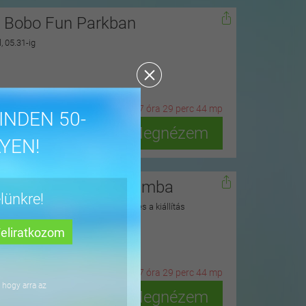
i Bobo Fun Parkban
, 05.31-ig
17
n
ap
7
ó
ra
29
p
erc
42
m
p
INDEN 50-
Megnézem
YEN!
ame Tussauds múzeumba
lünkre!
 a múzeumlátogatást követően érvényes a kiállítás
ges helyszínére is
2
n
ap
7
ó
ra
29
p
erc
42
m
p
 hogy arra az
Megnézem