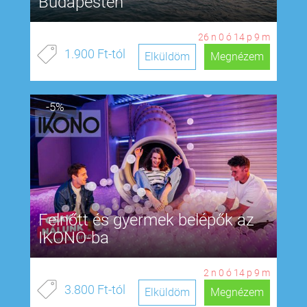
Budapesten
26
n
0
ó
14
p
8
m
1.900 Ft-tól
Elküldöm
Megnézem
-5%
Felnőtt és gyermek belépők az
IKONO-ba
2
n
0
ó
14
p
8
m
3.800 Ft-tól
Elküldöm
Megnézem