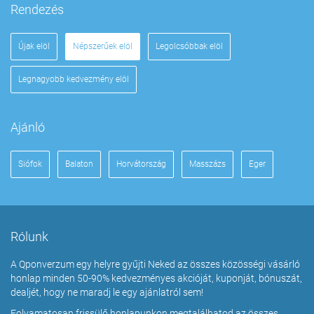
Rendezés
Újak elöl
Népszerűek elöl
Legolcsóbbak elöl
Legnagyobb kedvezmény elöl
Ajánló
Siófok
Balaton
Horvátország
Masszázs
Eger
Rólunk
A Qponverzum egy helyre gyűjti Neked az összes közösségi vásárló
honlap minden 50-90% kedvezményes akcióját, kuponját, bónuszát,
dealjét, hogy ne maradj le egy ajánlatról sem!
Folyamatosan frissülő honlapunkon megtalálhatod az összes