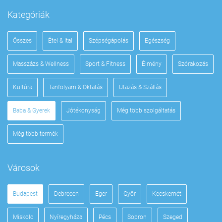
Kategóriák
Összes
Étel & Ital
Szépségápolás
Egészség
Masszázs & Wellness
Sport & Fitness
Élmény
Szórakozás
Kultúra
Tanfolyam & Oktatás
Utazás & Szállás
Baba & Gyerek
Jótékonyság
Még több szolgáltatás
Még több termék
Városok
Budapest
Debrecen
Eger
Győr
Kecskemét
Miskolc
Nyíregyháza
Pécs
Sopron
Szeged