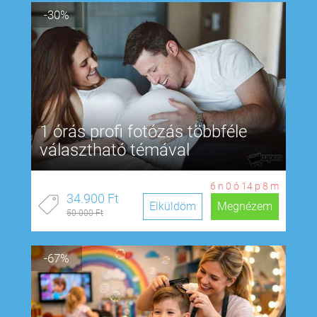
-30%
1 órás profi fotózás többféle
választható témával
6
n
0
ó
14
p
7
m
34.900 Ft
Elküldöm
Megnézem
50.000 Ft
-67%