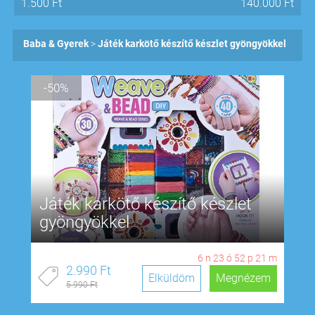
1.500
Ft
140.000
Ft
Baba & Gyerek
Játék karkötő készítő készlet gyöngyökkel
-50%
Játék karkötő készítő készlet
gyöngyökkel
6
n
23
ó
52
p
20
m
2.990 Ft
Elküldöm
Megnézem
5.990 Ft