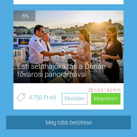
-5%
Esti sétahajókázás a Dunán
fővárosi panorámával
26
n
0
ó
14
p
8
m
4.750 Ft-tól
Elküldöm
Megnézem
Még több betöltése