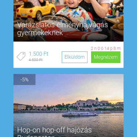
Varázslatos élményhajvágás
gyermekeknek
2
n
0
ó
14
p
7
m
1.500 Ft
Elküldöm
Megnézem
4.500 Ft
-5%
Hop-on hop-off hajózás