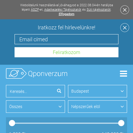
Weboldalunk használatával jóváhagyod a 2022.08.04-én hatályba
lépett
ÁSZF
-et,
Adatkezelési Tájékoztatót
és
Süti tájékoztatót
.
Elfogadom
Iratkozz fel hírlevelünkre!
Men
Budapest
Összes
Népszerűek elöl