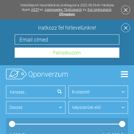
Weboldalunk használatával jóváhagyod a 2022.08.04-én hatályba
lépett
ÁSZF
-et,
Adatkezelési Tájékoztatót
és
Süti tájékoztatót
.
Elfogadom
Iratkozz fel hírlevelünkre!
Men
Budapest
Összes
Népszerűek elöl