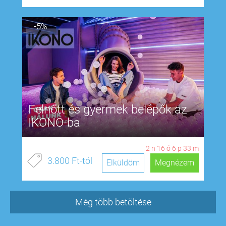
-5%
Felnőtt és gyermek belépők az
IKONO-ba
2
n
16
ó
6
p
32
m
3.800 Ft-tól
Elküldöm
Megnézem
Még több betöltése