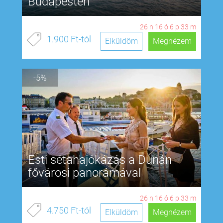
Budapesten
26
n
16
ó
6
p
32
m
1.900 Ft-tól
Elküldöm
Megnézem
-5%
Esti sétahajókázás a Dunán
fővárosi panorámával
26
n
16
ó
6
p
32
m
4.750 Ft-tól
Elküldöm
Megnézem