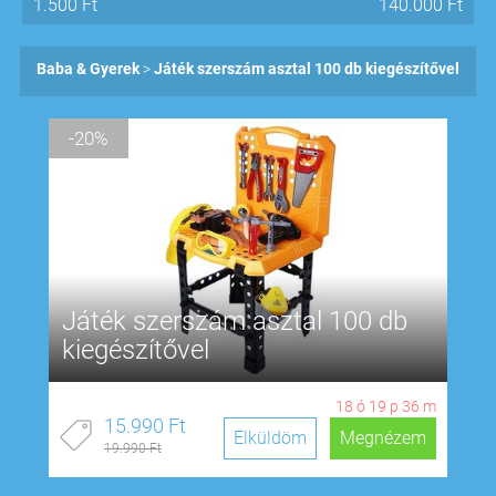
1.500
Ft
140.000
Ft
Baba & Gyerek
Játék szerszám asztal 100 db kiegészítővel
-20%
Játék szerszám asztal 100 db
kiegészítővel
18
ó
19
p
35
m
15.990 Ft
Elküldöm
Megnézem
19.990 Ft