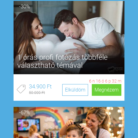
-30%
1 órás profi fotózás többféle
választható témával
6
n
16
ó
6
p
31
m
34.900 Ft
Elküldöm
Megnézem
50.000 Ft
-67%