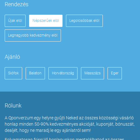
Rendezés
Újak elöl
Népszerűek elöl
Legolcsóbbak elöl
Legnagyobb kedvezmény elöl
Ajánló
Siófok
Balaton
Horvátország
Masszázs
Eger
Rólunk
A Qponverzum egy helyre gyűjti Neked az összes közösségi vásárló
honlap minden 50-90% kedvezményes akcióját, kuponját, bónuszát,
dealjét, hogy ne maradj le egy ajánlatról sem!
Folyamatosan frissülő honlapunkon megtalálhatod az összes