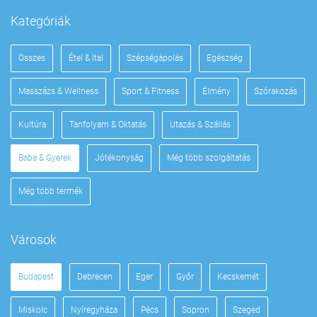
Kategóriák
Összes
Étel & Ital
Szépségápolás
Egészség
Masszázs & Wellness
Sport & Fitness
Élmény
Szórakozás
Kultúra
Tanfolyam & Oktatás
Utazás & Szállás
Baba & Gyerek
Jótékonyság
Még több szolgáltatás
Még több termék
Városok
Budapest
Debrecen
Eger
Győr
Kecskemét
Miskolc
Nyíregyháza
Pécs
Sopron
Szeged