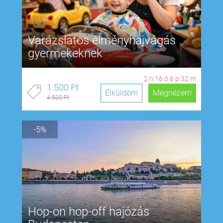
Varázslatos élményhajvágás
gyermekeknek
2
n
16
ó
6
p
31
m
1.500 Ft
Elküldöm
Megnézem
4.500 Ft
-5%
Hop-on hop-off hajózás