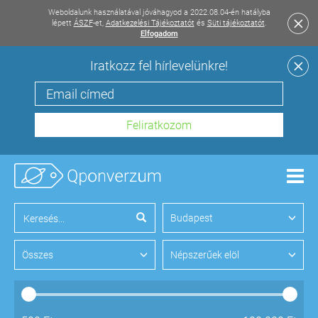
Weboldalunk használatával jóváhagyod a 2022.08.04-én hatályba
lépett
ÁSZF
-et,
Adatkezelési Tájékoztatót
és
Süti tájékoztatót
.
Elfogadom
Iratkozz fel hírlevelünkre!
Men
Budapest
Összes
Népszerűek elöl