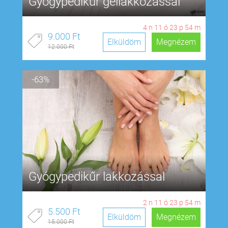
Gyógypedikűr géllakkozással
4
n
11
ó
23
p
53
m
9.000 Ft
Elküldöm
Megnézem
12.000 Ft
-63%
Gyógypedikűr lakkozással
2
n
11
ó
23
p
53
m
5.500 Ft
Elküldöm
Megnézem
15.000 Ft