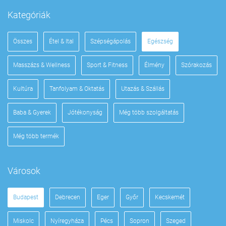
Kategóriák
Összes
Étel & Ital
Szépségápolás
Egészség
Masszázs & Wellness
Sport & Fitness
Élmény
Szórakozás
Kultúra
Tanfolyam & Oktatás
Utazás & Szállás
Baba & Gyerek
Jótékonyság
Még több szolgáltatás
Még több termék
Városok
Budapest
Debrecen
Eger
Győr
Kecskemét
Miskolc
Nyíregyháza
Pécs
Sopron
Szeged