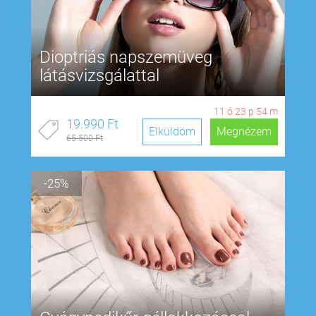
Dioptriás napszemüveg
látásvizsgálattal
11
ó
23
p
53
m
19.990 Ft
Elküldöm
Megnézem
65.500 Ft
-25%