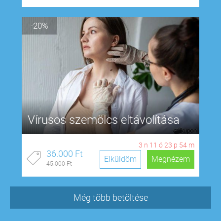
-20%
Vírusos szemölcs eltávolítása
3
n
11
ó
23
p
53
m
36.000 Ft
Elküldöm
Megnézem
45.000 Ft
Még több betöltése