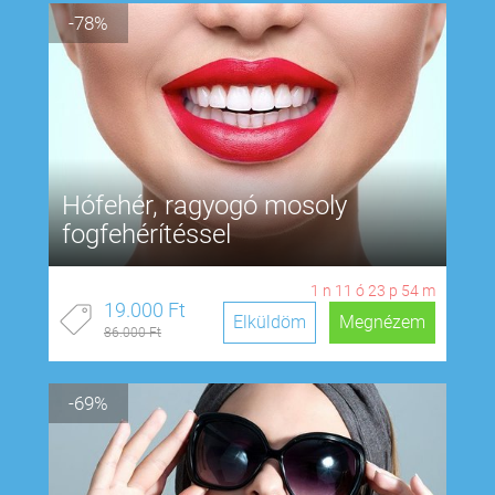
-78%
Hófehér, ragyogó mosoly
fogfehérítéssel
1
n
11
ó
23
p
53
m
19.000 Ft
Elküldöm
Megnézem
86.000 Ft
-69%