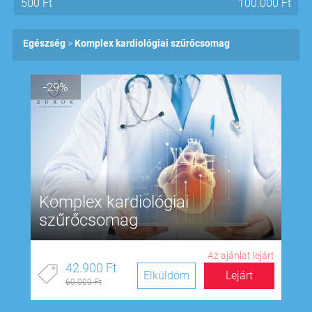
500
Ft
100.000
Ft
Egészség
Komplex kardiológiai szűrőcsomag
-29%
Komplex kardiológiai
szűrőcsomag
Az ajánlat lejárt
42.900 Ft
Elküldöm
Lejárt
60.000 Ft