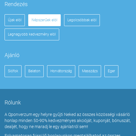
Rendezés
Újak elöl
Népszerűek elöl
Legolcsóbbak elöl
Legnagyobb kedvezmény elöl
Ajánló
Siófok
Balaton
Horvátország
Masszázs
Eger
Rólunk
A Qponverzum egy helyre gyűjti Neked az összes közösségi vásárló
honlap minden 50-90% kedvezményes akcióját, kuponját, bónuszát,
dealjét, hogy ne maradj le egy ajánlatról sem!
Folyamatosan frissülő honlapunkon megtalálhatod az összes