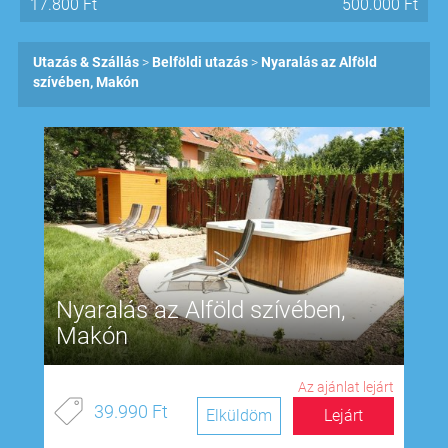
17.800
Ft
500.000
Ft
Utazás & Szállás
Belföldi utazás
Nyaralás az Alföld
szívében, Makón
Nyaralás az Alföld szívében,
Makón
Az ajánlat lejárt
39.990 Ft
Elküldöm
Lejárt