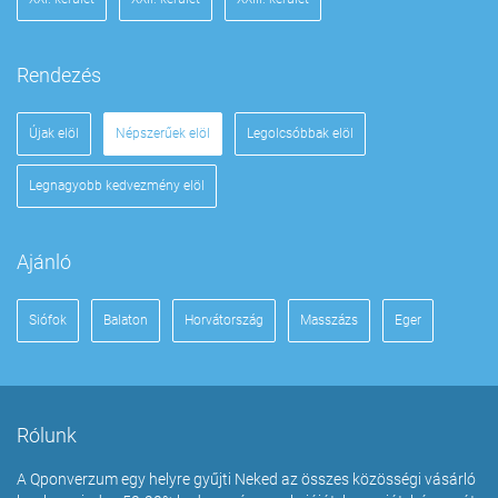
Rendezés
Újak elöl
Népszerűek elöl
Legolcsóbbak elöl
Legnagyobb kedvezmény elöl
Ajánló
Siófok
Balaton
Horvátország
Masszázs
Eger
Rólunk
A Qponverzum egy helyre gyűjti Neked az összes közösségi vásárló