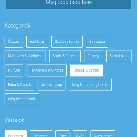
Még több betöltése
Kategóriák
Összes
Étel & Ital
Szépségápolás
Egészség
Masszázs & Wellness
Sport & Fitness
Élmény
Szórakozás
Kultúra
Tanfolyam & Oktatás
Utazás & Szállás
Baba & Gyerek
Jótékonyság
Még több szolgáltatás
Még több termék
Városok
Budapest
Debrecen
Eger
Győr
Kecskemét