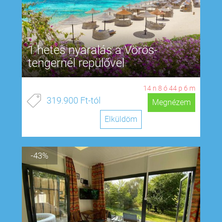
1 hetes nyaralás a Vörös-
tengernél repülővel
14
n
8
ó
44
p
5
m
319.900 Ft-tól
Megnézem
Elküldöm
-43%