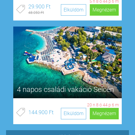
5
n
8
ó
44
p
5
m
29.900 Ft
Elküldöm
Megnézem
48.050 Ft
4 napos családi vakáció Selcén
20
n
8
ó
44
p
5
m
144.900 Ft
Elküldöm
Megnézem