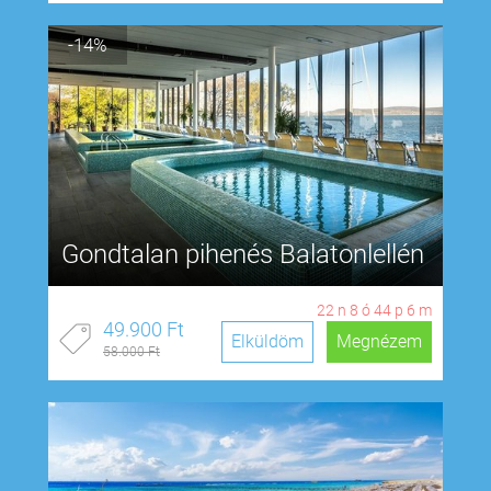
-14%
Gondtalan pihenés Balatonlellén
22
n
8
ó
44
p
5
m
49.900 Ft
Elküldöm
Megnézem
58.000 Ft