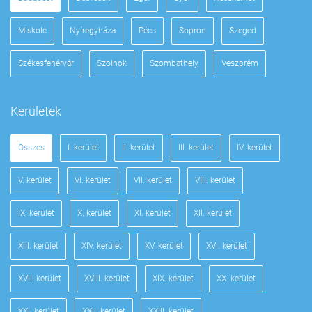
Miskolc
Nyíregyháza
Pécs
Sopron
Szeged
Székesfehérvár
Szolnok
Szombathely
Veszprém
Kerületek
Összes
I. kerület
II. kerület
III. kerület
IV. kerület
V. kerület
VI. kerület
VII. kerület
VIII. kerület
IX. kerület
X. kerület
XI. kerület
XII. kerület
XIII. kerület
XIV. kerület
XV. kerület
XVI. kerület
XVII. kerület
XVIII. kerület
XIX. kerület
XX. kerület
XXI. kerület
XXII. kerület
XXIII. kerület