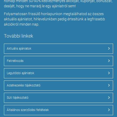
honlap minden 50-90% kedvezményes akcióját, kuponját, bónuszát,
dealjét, hogy ne maradj le egy ajánlatról sem!
Folyamatosan frissülő honlapunkon megtalálhatod az összes
aktuális ajánlatot, hírlevelünkben pedig értesítünk a legfrissebb
akciókról minden nap.
További linkek
Aktuális ajánlatok
Feliratkozás
Legutóbbi ajánlatok
Adatkezelési tájékoztató
Süti tájékoztató
Általános szerződési feltételek