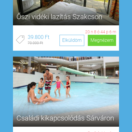
Őszi vidéki lazítás Szakcson
20
n
8
ó
44
p
5
m
39.800 Ft
Elküldöm
Megnézem
70.000 Ft
-38%
Családi kikapcsolódás Sárváron