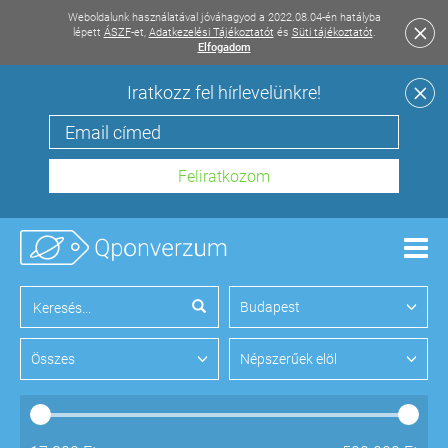
Weboldalunk használatával jóváhagyod a 2022.08.04-én hatályba
lépett
ÁSZF
-et,
Adatkezelési Tájékoztatót
és
Süti tájékoztatót
.
Elfogadom
Iratkozz fel hírlevelünkre!
Men
Budapest
Összes
Népszerűek elöl