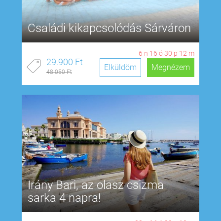
Családi kikapcsolódás Sárváron
6
n
16
ó
30
p
11
m
29.900 Ft
Elküldöm
Megnézem
48.050 Ft
Irány Bari, az olasz csizma
sarka 4 napra!