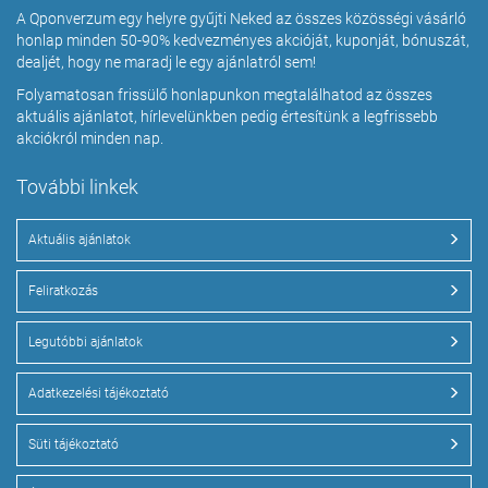
A Qponverzum egy helyre gyűjti Neked az összes közösségi vásárló
honlap minden 50-90% kedvezményes akcióját, kuponját, bónuszát,
dealjét, hogy ne maradj le egy ajánlatról sem!
Folyamatosan frissülő honlapunkon megtalálhatod az összes
aktuális ajánlatot, hírlevelünkben pedig értesítünk a legfrissebb
akciókról minden nap.
További linkek
Aktuális ajánlatok
Feliratkozás
Legutóbbi ajánlatok
Adatkezelési tájékoztató
Süti tájékoztató