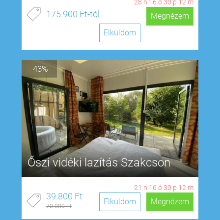
28
n
16
ó
30
p
11
m
175.900 Ft-tól
Megnézem
Elküldöm
-43%
Őszi vidéki lazítás Szakcson
21
n
16
ó
30
p
11
m
39.800 Ft
Elküldöm
Megnézem
70.000 Ft