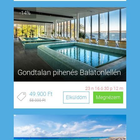
-14%
Gondtalan pihenés Balatonlellén
23
n
16
ó
30
p
11
m
49.900 Ft
Elküldöm
Megnézem
58.000 Ft