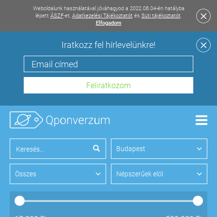
Weboldalunk használatával jóváhagyod a 2022.08.04-én hatályba
lépett
ÁSZF
-et,
Adatkezelési Tájékoztatót
és
Süti tájékoztatót
.
Elfogadom
Iratkozz fel hírlevelünkre!
Men
Budapest
Összes
Népszerűek elöl