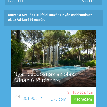
17.800
Ft
500.000
Ft
Utazás & Szállás
Külföldi utazás
Nyári csobbanás az
olasz Adrián 6 fő részére
Nyári csobbanás az olasz
Adrián 6 fő részére
5
n
16
ó
30
p
11
m
361.900 Ft
Elküldöm
Megnézem