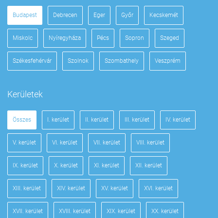
Budapest
Debrecen
Eger
Győr
Kecskemét
Miskolc
Nyíregyháza
Pécs
Sopron
Szeged
Székesfehérvár
Szolnok
Szombathely
Veszprém
Kerületek
Összes
I. kerület
II. kerület
III. kerület
IV. kerület
V. kerület
VI. kerület
VII. kerület
VIII. kerület
IX. kerület
X. kerület
XI. kerület
XII. kerület
XIII. kerület
XIV. kerület
XV. kerület
XVI. kerület
XVII. kerület
XVIII. kerület
XIX. kerület
XX. kerület