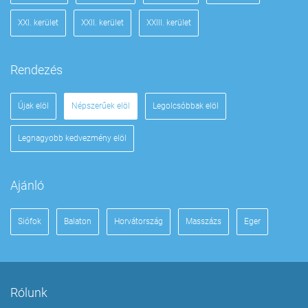
XXI. kerület
XXII. kerület
XXIII. kerület
Rendezés
Újak elöl
Népszerűek elöl
Legolcsóbbak elöl
Legnagyobb kedvezmény elöl
Ajánló
Siófok
Balaton
Horvátország
Masszázs
Eger
Rólunk