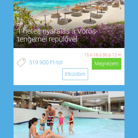
1 hetes nyaralás a Vörös-
tengernél repülővel
15
n
16
ó
30
p
11
m
319.900 Ft-tól
Megnézem
Elküldöm
-38%