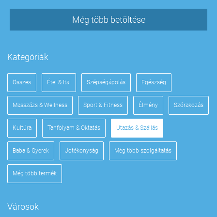
Még több betöltése
Kategóriák
Összes
Étel & Ital
Szépségápolás
Egészség
Masszázs & Wellness
Sport & Fitness
Élmény
Szórakozás
Kultúra
Tanfolyam & Oktatás
Utazás & Szállás
Baba & Gyerek
Jótékonyság
Még több szolgáltatás
Még több termék
Városok