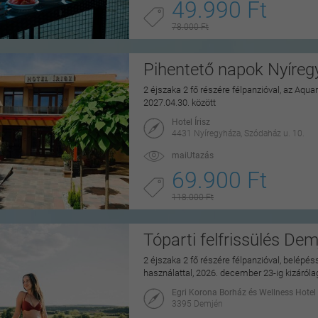
49.990 Ft
78.000 Ft
Pihentető napok Nyíre
2 éjszaka 2 fő részére félpanzióval, az Aq
2027.04.30. között
Hotel Írisz
4431 Nyíregyháza, Szódaház u. 10.
maiUtazás
69.900 Ft
118.000 Ft
Tóparti felfrissülés De
2 éjszaka 2 fő részére félpanzióval, belépé
használattal, 2026. december 23-ig kizáról
Egri Korona Borház és Wellness Hotel
3395 Demjén