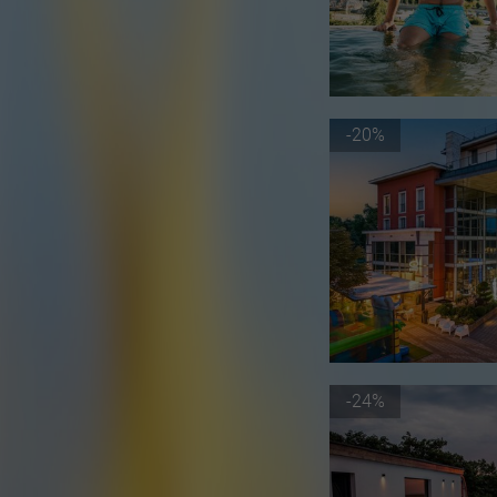
-20%
-24%