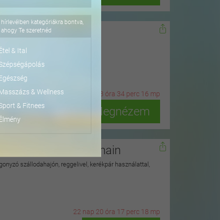
hírlevélben kategóriákra bontva,
dőn
ahogy Te szeretnéd
ius 15-ig
Étel & Ital
Szépségápolás
Egészség
Masszázs & Wellness
4
n
ap
13
ó
ra
34
p
erc
14
m
p
Sport & Fitnees
Megnézem
Élmény
isegrádi Duna hullámain
onyzó szállodahajón, reggelivel, kerékpár használattal,
22
n
ap
20
ó
ra
17
p
erc
16
m
p