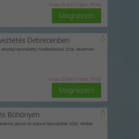
5
n
ap
20
ó
ra
17
p
erc
16
m
p
Megnézem
nyeztetés Debrecenben
ss részleg használattal, fürdőbelépővel, 2026. december
6
n
ap
20
ó
ra
17
p
erc
16
m
p
Megnézem
nés Böhönyén
 medence, jakuzzi és szauna használattal, 2026. október