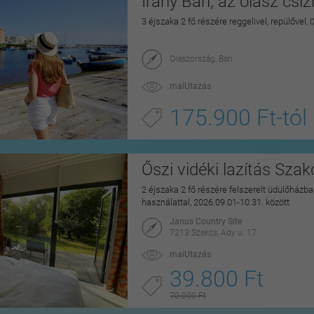
Irány Bari, az olasz csi
3 éjszaka 2 fő részére reggelivel, repülővel,
Olaszország, Bari
maiUtazás
175.900 Ft-tól
Őszi vidéki lazítás Sza
2 éjszaka 2 fő részére felszerelt üdülőházban
használattal, 2026.09.01-10.31. között
Janus Country Site
7213 Szakcs, Ady u. 17.
maiUtazás
39.800 Ft
70.000 Ft