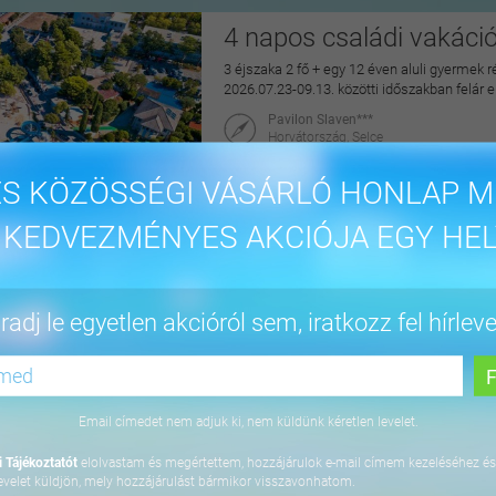
4 napos családi vakáci
3 éjszaka 2 fő + egy 12 éven aluli gyermek r
2026.07.23-09.13. közötti időszakban felár 
Pavilon Slaven***
Horvátország, Selce
maiUtazás
S KÖZÖSSÉGI VÁSÁRLÓ HONLAP M
144.900 Ft
 KEDVEZMÉNYES AKCIÓJA EGY HEL
Felfrissülés és nyuga
adj le egyetlen akcióról sem, iratkozz fel hírleve
2 éjszaka 2 fő részére félpanzióval, csodás 
2026. október 22-ig
Cardoner Hotel****
2098 Pilisszentkereszt, Fény u. 1.
Email címedet nem adjuk ki, nem küldünk kéretlen levelet.
maiUtazás
 Tájékoztatót
elolvastam és megértettem, hozzájárulok e-mail címem kezeléséhez és
79.900 Ft
evelet küldjön, mely hozzájárulást bármikor visszavonhatom.