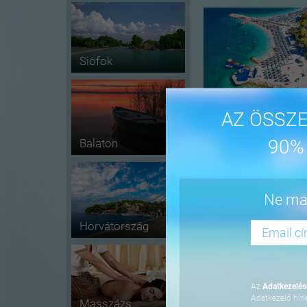
Siófok
AZ ÖSSZE
90%
Balaton
-16%
Ne mar
Horvátország
Az
Adatkezelési
Adatkezelő hírl
Masszázs