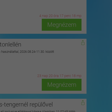
4
n
ap
20
ó
ra
17
p
erc
16
m
p
Megnézem
onlellén
s használattal, 2026.08.24-11.30. között
23
n
ap
20
ó
ra
17
p
erc
16
m
p
Megnézem
s-tengernél repülővel
y all inclusive ellátással Marsa Alamban, 11.07-től több