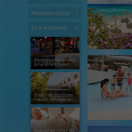
Részletes szűrés
Ez is érdekelhet
-38%
Páros gourmet élmény
a Parlament mellett
Élmény és feltöltődés
Pakson, hétvégén is
Beautamed HIFU PEN