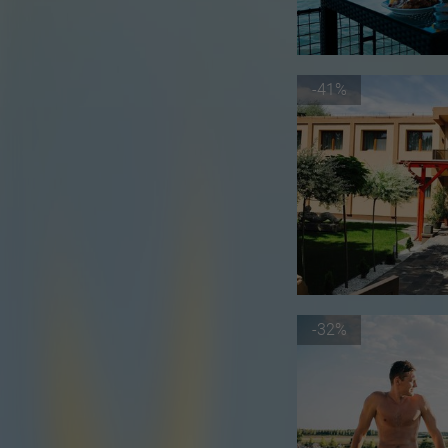
-41%
-32%