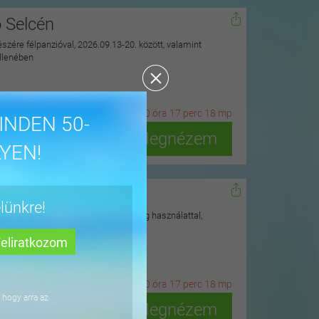
ó Selcén
észére félpanzióval, 2026.09.13-20. között, valamint
ellenében
21
n
ap
20
ó
ra
17
p
erc
16
m
p
INDEN 50-
Megnézem
YEN!
lom Dobogókőn
lünkre!
erdei környezetben, rekreációs részleg használattal,
20
ó
ra
17
p
erc
16
m
p
 hogy arra az
Megnézem