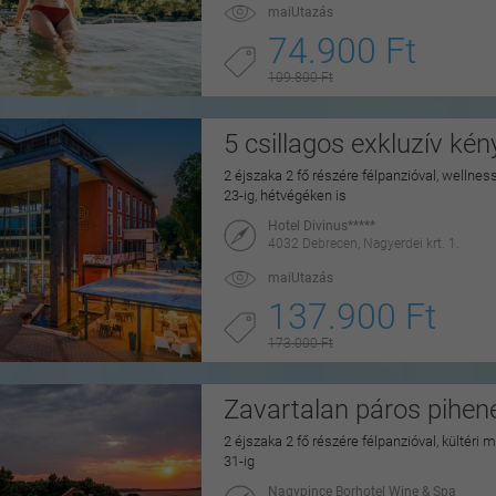
maiUtazás
74.900 Ft
109.800 Ft
5 csillagos exkluzív ké
2 éjszaka 2 fő részére félpanzióval, wellne
23-ig, hétvégéken is
Hotel Divinus*****
4032 Debrecen, Nagyerdei krt. 1.
maiUtazás
137.900 Ft
173.000 Ft
Zavartalan páros pihe
2 éjszaka 2 fő részére félpanzióval, kültéri
31-ig
Nagypince Borhotel Wine & Spa