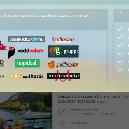
95.040 Ft
1
oldal összes kuponja, bónusza, dealje összegyűjtve minden
4 napos lazítás Bükfür
3 éjszaka 2 fő részére önellátással, 2027. júl
Apartman Hotel Bükfürdő***
9740 Bük, Termál krt. 41/A
orango
64.800 Ft
76.800 Ft
Hangulatos pihenés a v
2 éjszaka 2 fő részére a Dunakanyarban horg
2026.09.01-2027.02.28. között
Aquamarina Hotel
2025 Visegrád, Duna-parti út 2.
maiUtazás