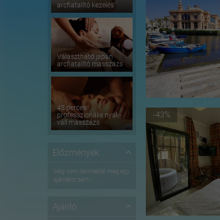
arcfiatalító kezelés
Választható japán
arcfiatalító masszázs
45 perces
-43%
professzionális nyak-
váll masszázs
Előzmények
Még nem tekintettél meg egy
ajánlatot sem
Ajánló