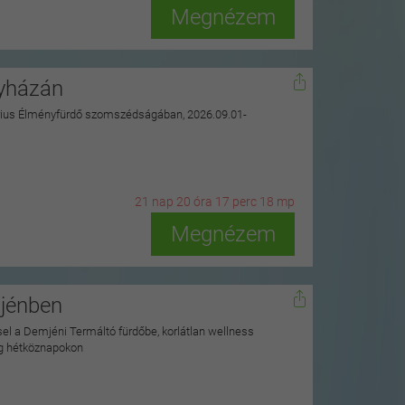
Megnézem
gyházán
uarius Élményfürdő szomszédságában, 2026.09.01-
21
n
ap
20
ó
ra
17
p
erc
16
m
p
Megnézem
mjénben
ssel a Demjéni Termáltó fürdőbe, korlátlan wellness
ag hétköznapokon