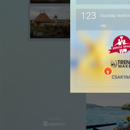
123
közösségi vásárló 
-16%
nap
Eger
-36%
hosted by