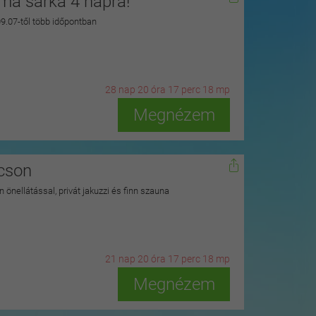
zma sarka 4 napra!
 09.07-től több időpontban
28
n
ap
20
ó
ra
17
p
erc
16
m
p
Megnézem
kcson
 önellátással, privát jakuzzi és finn szauna
21
n
ap
20
ó
ra
17
p
erc
16
m
p
Megnézem