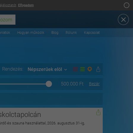
tájékoztatót
.
Elfogadom
ánlatok
Hogyan működik
Blog
Rólunk
Kapcsolat
Rendezés:
Népszerűek elöl
500.000
Ft
Bezár
skolctapolcán
ürdő és szauna használattal, 2026. augusztus 31-ig,