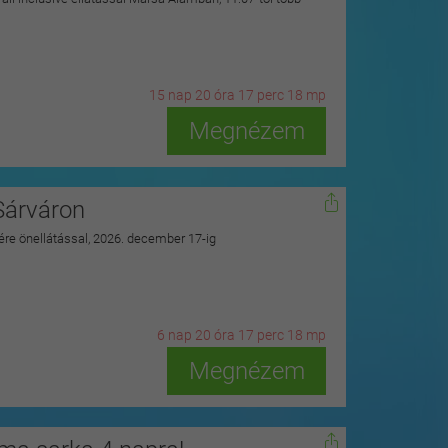
15
n
ap
20
ó
ra
17
p
erc
16
m
p
Megnézem
Sárváron
zére önellátással, 2026. december 17-ig
6
n
ap
20
ó
ra
17
p
erc
16
m
p
Megnézem