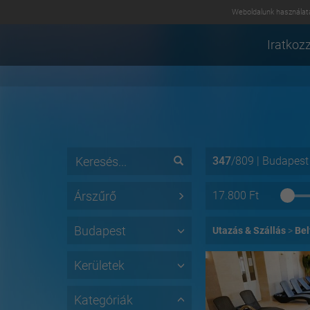
Weboldalunk használatá
Iratkozz
347
/
809
|
Budapest
Árszűrő
17.800
Ft
Budapest
Utazás & Szállás
Bel
Kerületek
Kategóriák