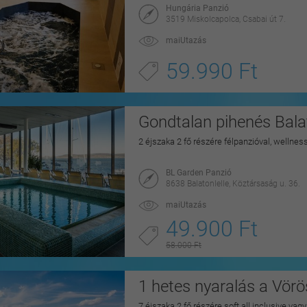
Hungária Panzió
3519 Miskolcapolca, Csabai út 7.
maiUtazás
59.990 Ft
Gondtalan pihenés Balat
2 éjszaka 2 fő részére félpanzióval, wellnes
BL Garden Panzió
8638 Balatonlelle, Köztársaság u. 36.
maiUtazás
49.900 Ft
58.000 Ft
1 hetes nyaralás a Vörö
7 éjszaka 2 fő részére soft all inclusive vag