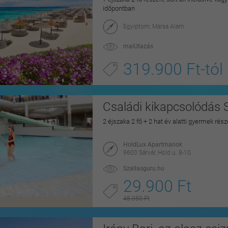
időpontban
Egyiptom, Marsa Alam
maiUtazás
319.900 Ft-tól
Családi kikapcsolódás 
2 éjszaka 2 fő + 2 hat év alatti gyermek rés
HoldLux Apartmanok
9600 Sárvár, Hold u. 8-10.
Szallasguru.hu
29.900 Ft
48.050 Ft