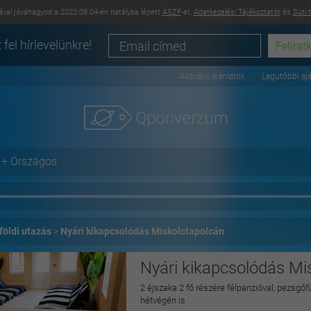
val jóváhagyod a 2022.08.04-én hatályba lépett
ÁSZF
-et,
Adatkezelési Tájékoztatót
és
Süti 
 fel hírlevelünkre!
Aktuális ajánlatok
Legutóbbi aj
+ Országos
földi utazás
Nyári kikapcsolódás Miskolctapolcán
Nyári kikapcsolódás Mi
2 éjszaka 2 fő részére félpanzióval, pezsgőf
hétvégén is