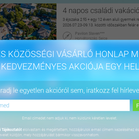
4 napos családi vakáci
3 éjszaka 2 fő + egy 12 éven aluli gyermek r
2026.07.23-09.13. közötti időszakban felár 
Pavilon Slaven***
Horvátország, Selce
maiUtazás
S KÖZÖSSÉGI VÁSÁRLÓ HONLAP M
144.900 Ft
 KEDVEZMÉNYES AKCIÓJA EGY HEL
4 napos lazítás Bükfür
adj le egyetlen akcióról sem, iratkozz fel hírleve
3 éjszaka 2 fő részére önellátással, 2027. júl
Apartman Hotel Bükfürdő***
9740 Bük, Termál krt. 41/A
Email címedet nem adjuk ki, nem küldünk kéretlen levelet.
orango
 Tájékoztatót
elolvastam és megértettem, hozzájárulok e-mail címem kezeléséhez és
64.800 Ft
evelet küldjön, mely hozzájárulást bármikor visszavonhatom.