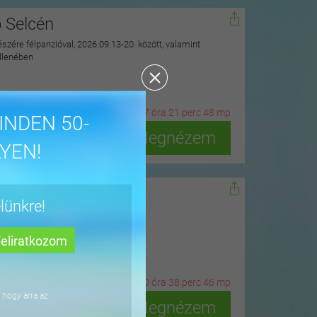
ó Selcén
észére félpanzióval, 2026.09.13-20. között, valamint
ellenében
20
n
ap
17
ó
ra
21
p
erc
46
m
p
INDEN 50-
Megnézem
YEN!
dőn
lünkre!
ius 15-ig
3
n
ap
10
ó
ra
38
p
erc
44
m
p
 hogy arra az
Megnézem