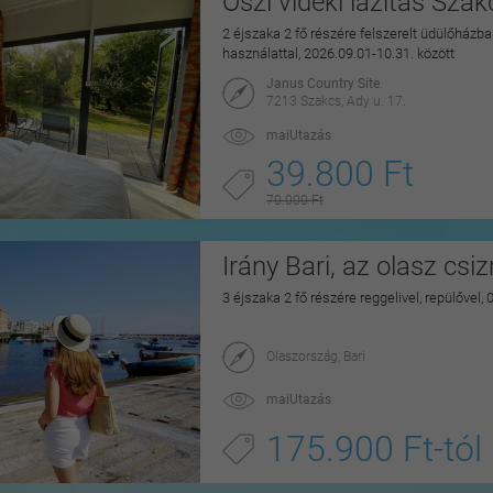
Őszi vidéki lazítás Sza
2 éjszaka 2 fő részére felszerelt üdülőházban
használattal, 2026.09.01-10.31. között
Janus Country Site
7213 Szakcs, Ady u. 17.
maiUtazás
39.800 Ft
70.000 Ft
Irány Bari, az olasz csi
3 éjszaka 2 fő részére reggelivel, repülővel,
Olaszország, Bari
maiUtazás
175.900 Ft-tól