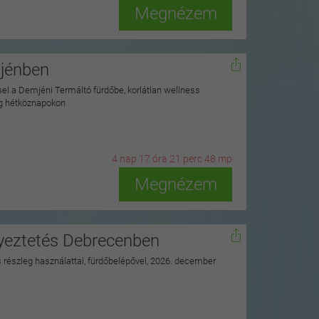
Megnézem
mjénben
ssel a Demjéni Termáltó fürdőbe, korlátlan wellness
ag hétköznapokon
4
n
ap
17
ó
ra
21
p
erc
46
m
p
Megnézem
nyeztetés Debrecenben
ss részleg használattal, fürdőbelépővel, 2026. december