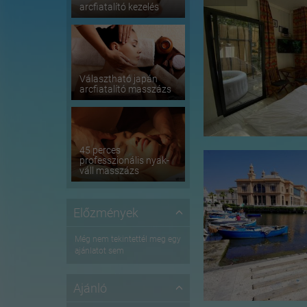
arcfiatalító kezelés
Választható japán
arcfiatalító masszázs
45 perces
professzionális nyak-
váll masszázs
Előzmények
Még nem tekintettél meg egy
ajánlatot sem
Ajánló