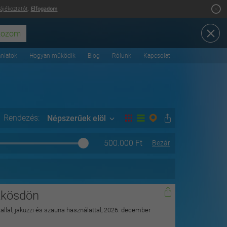
tájékoztatót
.
Elfogadom
ánlatok
Hogyan működik
Blog
Rólunk
Kapcsolat
Rendezés:
Népszerűek elöl
500.000
Ft
Bezár
kkösdön
itallal, jakuzzi és szauna használattal, 2026. december