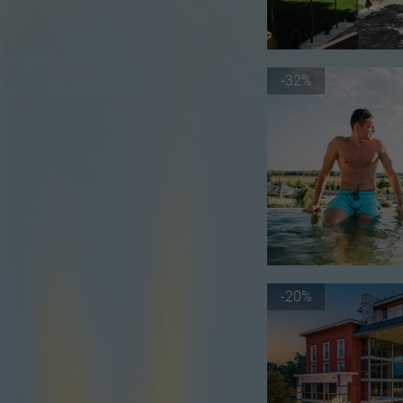
-32%
-20%