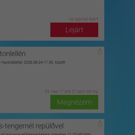
Az ajánlat lejárt
Lejárt
onlellén
s használattal, 2026.08.24-11.30. között
22
n
ap
17
ó
ra
21
p
erc
46
m
p
Megnézem
s-tengernél repülővel
y all inclusive ellátással Marsa Alamban, 11.07-től több