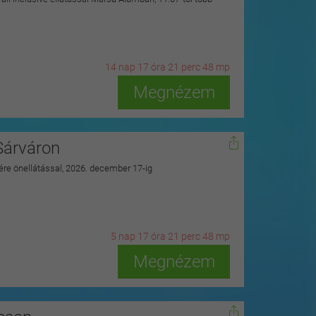
14
n
ap
17
ó
ra
21
p
erc
46
m
p
Megnézem
Sárváron
zére önellátással, 2026. december 17-ig
5
n
ap
17
ó
ra
21
p
erc
46
m
p
Megnézem