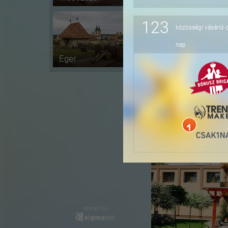
123
közösségi vásárló 
-36%
nap
Eger
-41%
hosted by