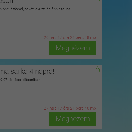
kcson
 önellátással, privát jakuzzi és finn szauna
20
n
ap
17
ó
ra
21
p
erc
46
m
p
Megnézem
zma sarka 4 napra!
 09.07-től több időpontban
27
n
ap
17
ó
ra
21
p
erc
46
m
p
Megnézem