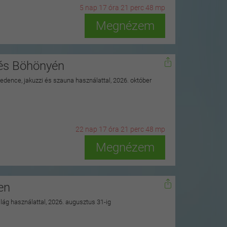
5
n
ap
17
ó
ra
21
p
erc
46
m
p
Megnézem
nés Böhönyén
 medence, jakuzzi és szauna használattal, 2026. október
22
n
ap
17
ó
ra
21
p
erc
46
m
p
Megnézem
en
ilág használattal, 2026. augusztus 31-ig