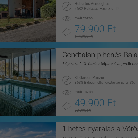
Hubertus Vendégház
7682 Bükkösd, Hársfa u. 12.
maiUtazás
79.900 Ft
114.900 Ft
Gondtalan pihenés Balat
2 éjszaka 2 fő részére félpanzióval, wellnes
BL Garden Panzió
8638 Balatonlelle, Köztársaság u. 36.
maiUtazás
49.900 Ft
58.000 Ft
1 hetes nyaralás a Vörö
7 éjszaka 2 fő részére soft all inclusive vag