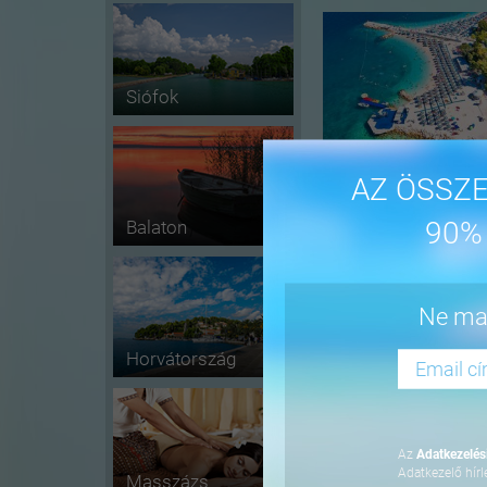
Siófok
AZ ÖSSZE
90%
Balaton
-16%
Ne mar
Horvátország
Az
Adatkezelési
Adatkezelő hírl
Masszázs