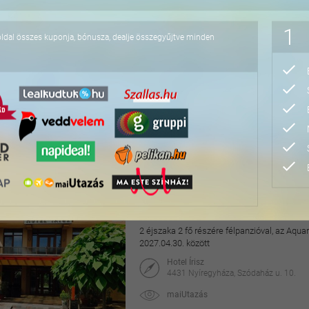
76.800 Ft
1
oldal összes kuponja, bónusza, dealje összegyűjtve minden
Hangulatos pihenés a v
2 éjszaka 2 fő részére a Dunakanyarban horg
2026.09.01-2027.02.28. között
Aquamarina Hotel
2025 Visegrád, Duna-parti út 2.
maiUtazás
49.990 Ft
78.000 Ft
Pihentető napok Nyíre
2 éjszaka 2 fő részére félpanzióval, az Aq
2027.04.30. között
Hotel Írisz
4431 Nyíregyháza, Szódaház u. 10.
maiUtazás