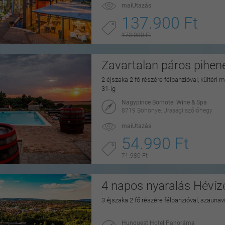
maiUtazás
137.900 Ft
173.000 Ft
Zavartalan páros pihe
2 éjszaka 2 fő részére félpanzióval, kültéri
31-ig
Nagypince Borhotel Wine & Spa
8719 Böhönye, Urasági szőlőhegy
maiUtazás
54.990 Ft
71.980 Ft
4 napos nyaralás Hévíz
3 éjszaka 2 fő részére félpanzióval, szaunav
Hunguest Hotel Panoráma