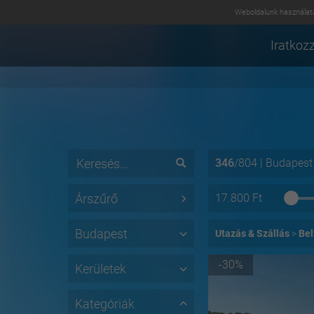
Weboldalunk használatá
Iratkozz
346
/
804
|
Budapest
Árszűrő
17.800
Ft
Budapest
Utazás & Szállás
Bel
-30%
Kerületek
Kategóriák