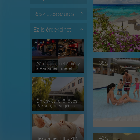
Részletes szűrés
Ez is érdekelhet
-38%
Páros gourmet élmény
a Parlament mellett
Élmény és feltöltődés
Pakson, hétvégén is
-43%
Beautamed HIFU PEN