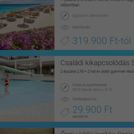
időpontban
Egyiptom, Marsa Alam
maiUtazás
319.900 Ft-tól
Családi kikapcsolódás 
2 éjszaka 2 fő + 2 hat év alatti gyermek rés
HoldLux Apartmanok
9600 Sárvár, Hold u. 8-10.
Szallasguru.hu
29.900 Ft
48.050 Ft