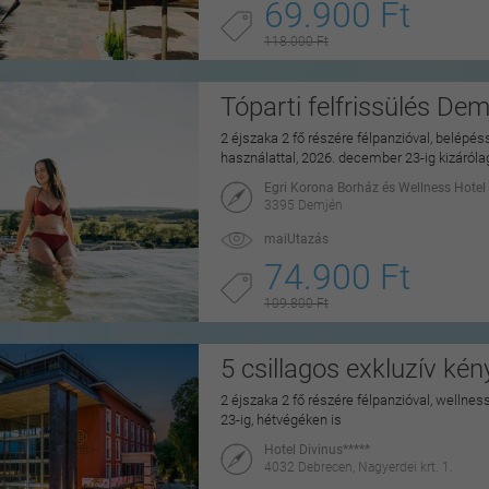
69.900 Ft
118.000 Ft
Tóparti felfrissülés De
2 éjszaka 2 fő részére félpanzióval, belépé
használattal, 2026. december 23-ig kizáról
Egri Korona Borház és Wellness Hotel
3395 Demjén
maiUtazás
74.900 Ft
109.800 Ft
5 csillagos exkluzív ké
2 éjszaka 2 fő részére félpanzióval, wellne
23-ig, hétvégéken is
Hotel Divinus*****
4032 Debrecen, Nagyerdei krt. 1.