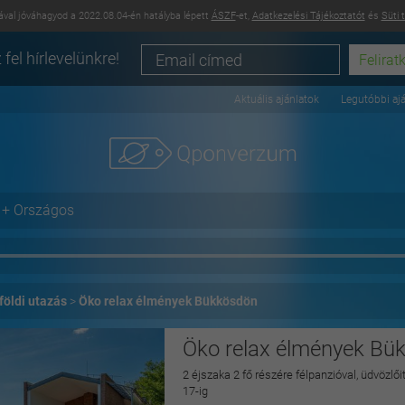
val jóváhagyod a 2022.08.04-én hatályba lépett
ÁSZF
-et,
Adatkezelési Tájékoztatót
és
Süti 
 fel hírlevelünkre!
Aktuális ajánlatok
Legutóbbi aj
+ Országos
földi utazás
Öko relax élmények Bükkösdön
Öko relax élmények Bü
2 éjszaka 2 fő részére félpanzióval, üdvözlő
17-ig