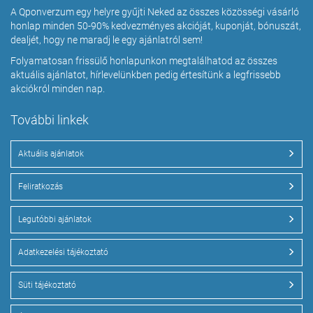
A Qponverzum egy helyre gyűjti Neked az összes közösségi vásárló
honlap minden 50-90% kedvezményes akcióját, kuponját, bónuszát,
dealjét, hogy ne maradj le egy ajánlatról sem!
Folyamatosan frissülő honlapunkon megtalálhatod az összes
aktuális ajánlatot, hírlevelünkben pedig értesítünk a legfrissebb
akciókról minden nap.
További linkek
Aktuális ajánlatok
Feliratkozás
Legutóbbi ajánlatok
Adatkezelési tájékoztató
Süti tájékoztató