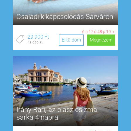
Családi kikapcsolódás Sárváron
6
n
17
ó
48
p
9
m
29.900 Ft
Elküldöm
Megnézem
48.050 Ft
Irány Bari, az olasz csizma
sarka 4 napra!