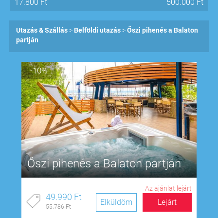
17.800
Ft
500.000
Ft
Utazás & Szállás
Belföldi utazás
Őszi pihenés a Balaton
partján
-10%
Őszi pihenés a Balaton partján
Az ajánlat lejárt
49.990 Ft
Elküldöm
Lejárt
55.786 Ft