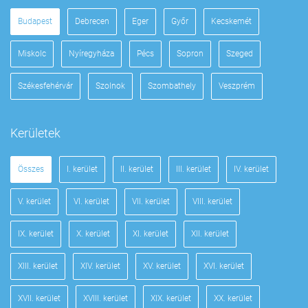
Budapest
Debrecen
Eger
Győr
Kecskemét
Miskolc
Nyíregyháza
Pécs
Sopron
Szeged
Székesfehérvár
Szolnok
Szombathely
Veszprém
Kerületek
Összes
I. kerület
II. kerület
III. kerület
IV. kerület
V. kerület
VI. kerület
VII. kerület
VIII. kerület
IX. kerület
X. kerület
XI. kerület
XII. kerület
XIII. kerület
XIV. kerület
XV. kerület
XVI. kerület
XVII. kerület
XVIII. kerület
XIX. kerület
XX. kerület