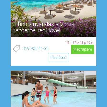
1 hetes nyaralás a Vörös-
tengernél repülővel
15
n
17
ó
48
p
9
m
319.900 Ft-tól
Megnézem
Elküldöm
-38%