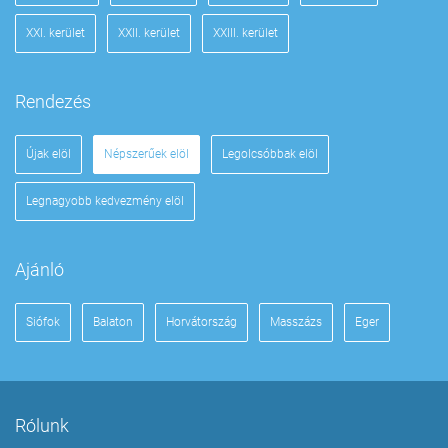
XXI. kerület
XXII. kerület
XXIII. kerület
Rendezés
Újak elöl
Népszerűek elöl
Legolcsóbbak elöl
Legnagyobb kedvezmény elöl
Ajánló
Siófok
Balaton
Horvátország
Masszázs
Eger
Rólunk