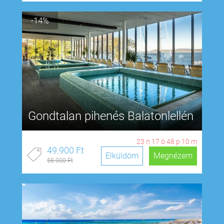
-14%
Gondtalan pihenés Balatonlellén
23
n
17
ó
48
p
9
m
49.900 Ft
Elküldöm
Megnézem
58.000 Ft