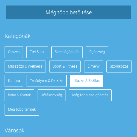
Még több betöltése
Kategóriák
Összes
Étel & Ital
Szépségápolás
Egészség
Masszázs & Wellness
Sport & Fitness
Élmény
Szórakozás
Kultúra
Tanfolyam & Oktatás
Utazás & Szállás
Baba & Gyerek
Jótékonyság
Még több szolgáltatás
Még több termék
Városok