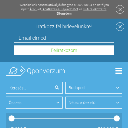
Weboldalunk használatával jóváhagyod a 2022.08.04-én hatályba
lépett
ÁSZF
-et,
Adatkezelési Tájékoztatót
és
Süti tájékoztatót
.
Elfogadom
Iratkozz fel hírlevelünkre!
Men
Budapest
Összes
Népszerűek elöl