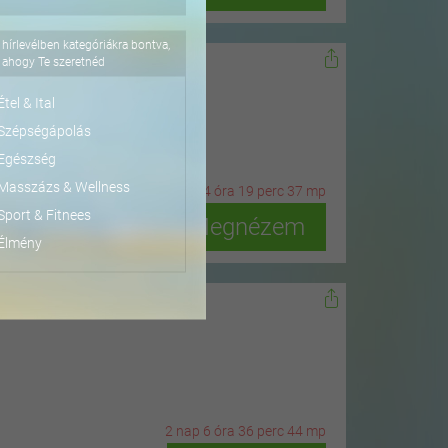
hírlevélben kategóriákra bontva,
tél
ahogy Te szeretnéd
Étel & Ital
Szépségápolás
Egészség
Masszázs & Wellness
5
n
ap
4
ó
ra
19
p
erc
35
m
p
Sport & Fitnees
Megnézem
Élmény
10 kg-os súlyokkal
2
n
ap
6
ó
ra
36
p
erc
42
m
p