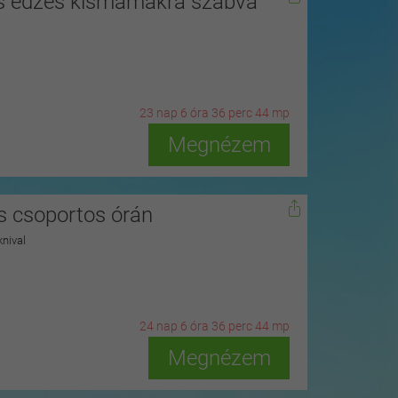
s edzés kismamákra szabva
23
n
ap
6
ó
ra
36
p
erc
42
m
p
Megnézem
és csoportos órán
knival
24
n
ap
6
ó
ra
36
p
erc
42
m
p
Megnézem