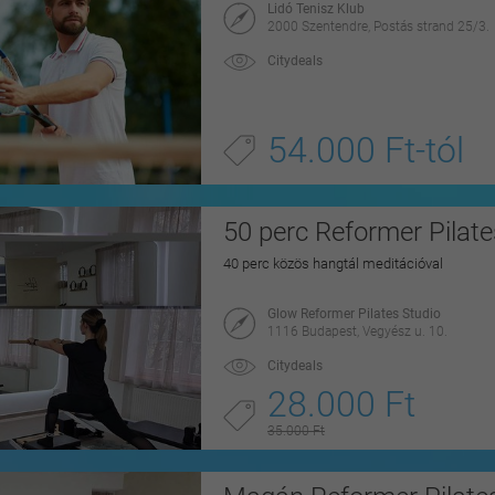
Lidó Tenisz Klub
2000 Szentendre, Postás strand 25/3.
Citydeals
54.000 Ft-tól
50 perc Reformer Pilate
40 perc közös hangtál meditációval
Glow Reformer Pilates Studio
1116 Budapest, Vegyész u. 10.
Citydeals
28.000 Ft
35.000 Ft