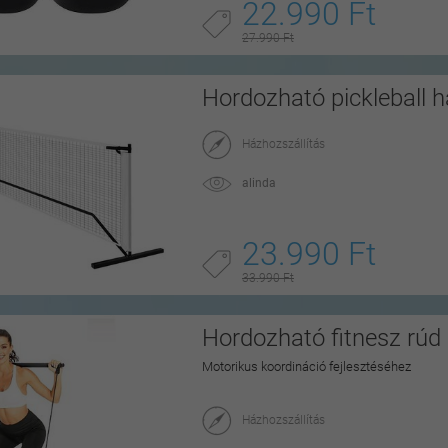
22.990 Ft
27.990 Ft
Hordozható pickleball h
Házhozszállítás
alinda
23.990 Ft
33.990 Ft
Hordozható fitnesz rúd
Motorikus koordináció fejlesztéséhez
Házhozszállítás