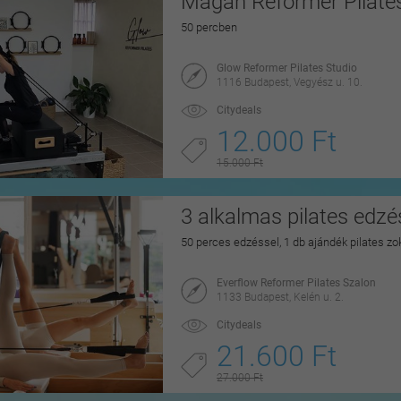
Magán Reformer Pilate
50 percben
Glow Reformer Pilates Studio
1116 Budapest, Vegyész u. 10.
Citydeals
12.000 Ft
15.000 Ft
3 alkalmas pilates edz
50 perces edzéssel, 1 db ajándék pilates zo
Everflow Reformer Pilates Szalon
1133 Budapest, Kelén u. 2.
Citydeals
21.600 Ft
27.000 Ft