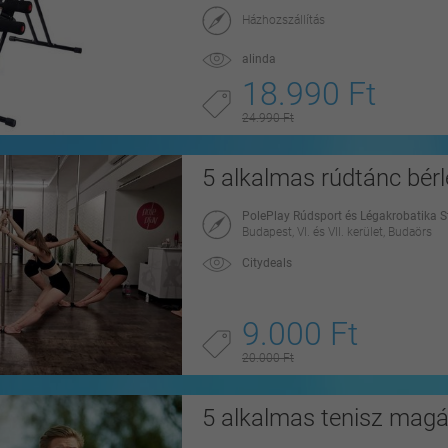
Házhozszállítás
alinda
18.990 Ft
24.990 Ft
5 alkalmas rúdtánc bérl
PolePlay Rúdsport és Légakrobatika S
Budapest, VI. és VII. kerület, Budaörs
Citydeals
9.000 Ft
20.000 Ft
5 alkalmas tenisz magán