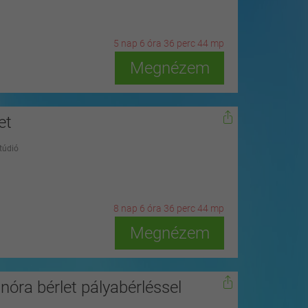
5
n
ap
6
ó
ra
36
p
erc
42
m
p
Megnézem
et
túdió
8
n
ap
6
ó
ra
36
p
erc
42
m
p
Megnézem
óra bérlet pályabérléssel