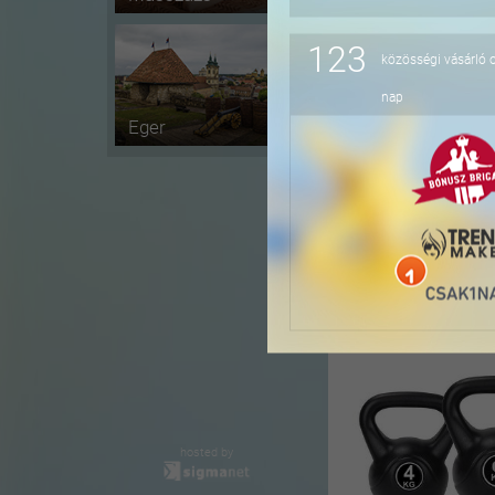
123
közösségi vásárló 
-25%
nap
Eger
-18%
hosted by