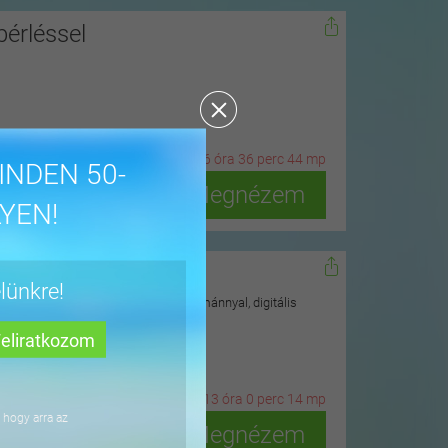
érléssel
24
n
ap
6
ó
ra
36
p
erc
42
m
p
INDEN 50-
Megnézem
YEN!
rékpár
lünkre!
tó üléssel, 5 pozícióban állítható kormánnyal, digitális
3
n
ap
13
ó
ra
0
p
erc
12
m
p
 hogy arra az
Megnézem