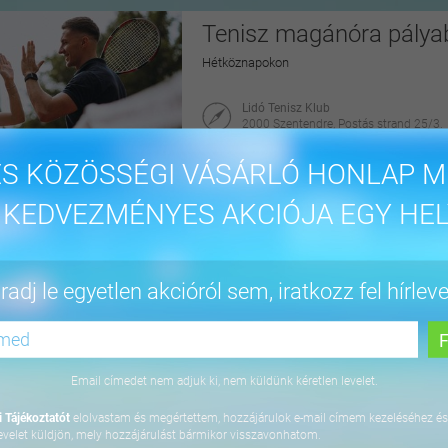
Tenisz magánóra pályab
Hétköznapokon
Lidó Tenisz Klub
2000 Szentendre, Postás strand 25/3.
Citydeals
S KÖZÖSSÉGI VÁSÁRLÓ HONLAP M
10.800 Ft-tól
 KEDVEZMÉNYES AKCIÓJA EGY HEL
Speed bike spinning ke
adj le egyetlen akcióról sem, iratkozz fel hírleve
7 fokozatú ellenállással, 6 fokozatban állítha
kijelzővel
Házhozszállítás
Email címedet nem adjuk ki, nem küldünk kéretlen levelet.
alinda
 Tájékoztatót
elolvastam és megértettem, hozzájárulok e-mail címem kezeléséhez és
87.990 Ft
evelet küldjön, mely hozzájárulást bármikor visszavonhatom.