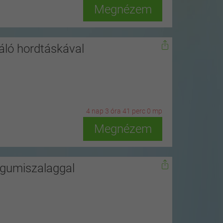
Megnézem
áló hordtáskával
4
n
ap
3
ó
ra
40
p
erc
58
m
p
Megnézem
 gumiszalaggal