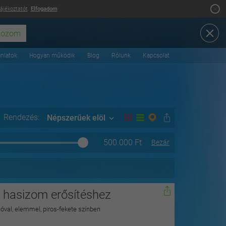
tájékoztatót
.
Elfogadom
ánlatok
Hogyan működik
Blog
Rólunk
Kapcsolat
Rendezés:
Népszerűek elöl
500.000
Ft
Bezár
s hasizom erősítéshez
álóval, elemmel, piros-fekete színben