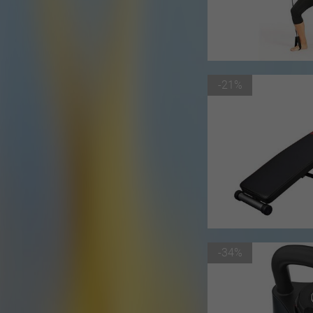
-21%
-34%