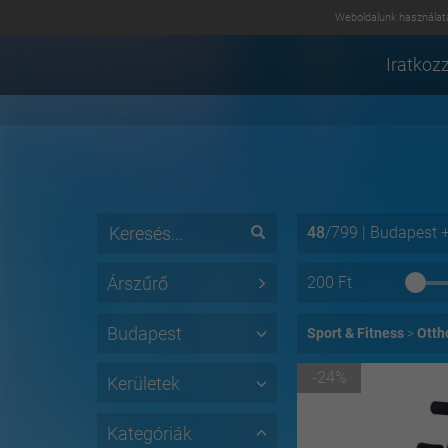
Weboldalunk használatá
Iratkozz
48
/
799
|
Budapest
Árszűrő
200
Ft
Budapest
Sport & Fitness
Otth
-24%
Kerületek
Kategóriák