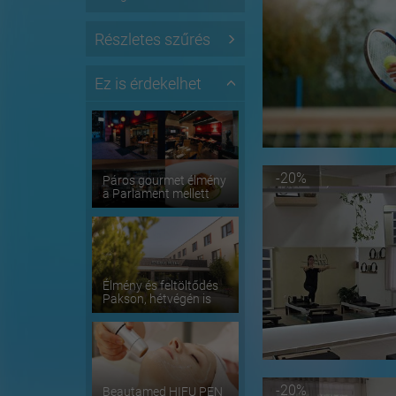
Részletes szűrés
Ez is érdekelhet
-20%
Páros gourmet élmény
a Parlament mellett
Élmény és feltöltődés
Pakson, hétvégén is
-20%
Beautamed HIFU PEN