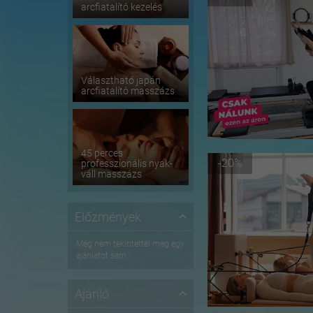
arcfiatalító kezelés
Választható japán
arcfiatalító masszázs
45 perces
-20%
professzionális nyak-
váll masszázs
Előzmények
Még nem tekintettél meg egy
ajánlatot sem
Ajánló