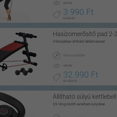
alinda
3.990 Ft
6.990 Ft
Hasizomerősítő pad 2-2 
4 fokozatban állítható lábtámasszal
Házhozszállítás
alinda
32.990 Ft
41.990 Ft
Állítható súlyú kettlebel
3,5-18 kg között variálható súlyokkal