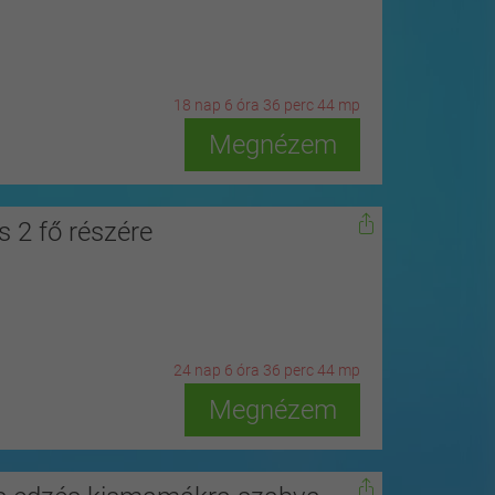
18
n
ap
6
ó
ra
36
p
erc
42
m
p
Megnézem
s 2 fő részére
24
n
ap
6
ó
ra
36
p
erc
42
m
p
Megnézem