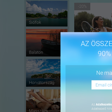
-20%
Siófok
AZ ÖSSZE
90%
Balaton
-37%
Ne mar
Horvátország
Az
Adatkezelési
Adatkezelő hírl
Masszázs