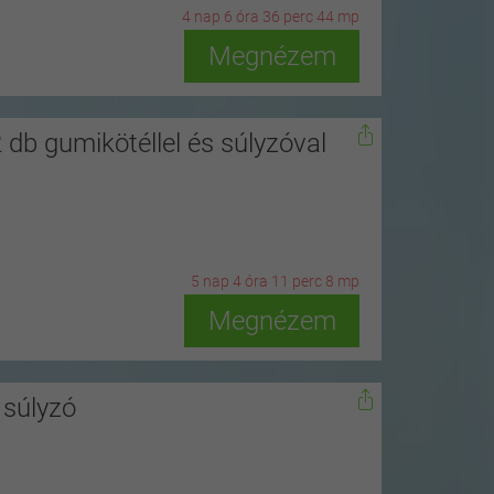
4
n
ap
6
ó
ra
36
p
erc
42
m
p
Megnézem
db gumikötéllel és súlyzóval
5
n
ap
4
ó
ra
11
p
erc
6
m
p
Megnézem
l súlyzó