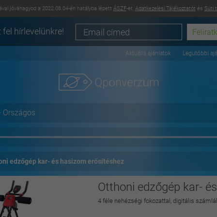
val jóváhagyod a 2022.08.04-én hatályba lépett
ÁSZF
-et,
Adatkezelési Tájékoztatót
és
Süti 
 fel hírlevelünkre!
Aktuális ajánlatok
Legutóbbi aj
+ Országos
oni edzőgép kar- és hasizom erősítéshez
Otthoni edzőgép kar- é
4 féle nehézségi fokozattal, digitális száml