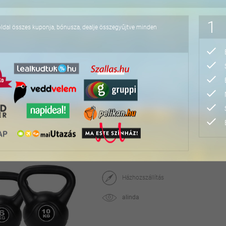
139.990 Ft
1
oldal összes kuponja, bónusza, dealje összegyűjtve minden
10 m-es, 8 kg-os edzőkö
Házhozszállítás
alinda
14.990 Ft
19.990 Ft
Kettlebell szett 4, 6 és 
Házhozszállítás
alinda