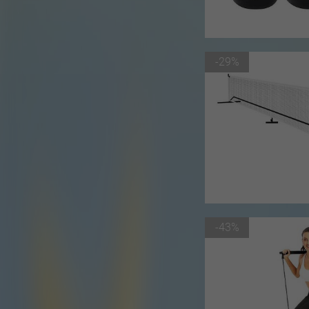
-29%
-43%