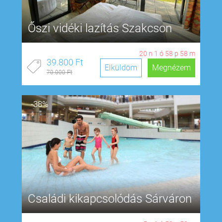
Őszi vidéki lazítás Szakcson
20
n
1
ó
58
p
57
m
39.800 Ft
Elküldöm
Megnézem
70.000 Ft
-38%
Családi kikapcsolódás Sárváron