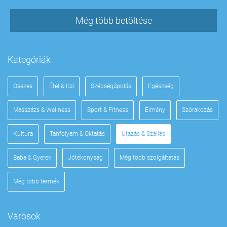
Még több betöltése
Kategóriák
Összes
Étel & Ital
Szépségápolás
Egészség
Masszázs & Wellness
Sport & Fitness
Élmény
Szórakozás
Kultúra
Tanfolyam & Oktatás
Utazás & Szállás
Baba & Gyerek
Jótékonyság
Még több szolgáltatás
Még több termék
Városok