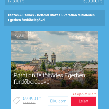
17.800
Ft
500.000
Ft
Utazás & Szállás
Belföldi utazás
Páratlan feltöltődés
Egerben fürdőbelépővel
-30%
Páratlan feltöltődés Egerben
fürdőbelépővel
Az ajánlat lejárt
69.990 Ft
Elküldöm
Lejárt
99.990 Ft