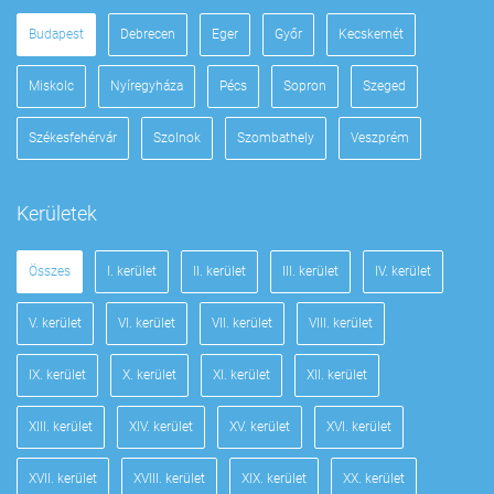
Budapest
Debrecen
Eger
Győr
Kecskemét
Miskolc
Nyíregyháza
Pécs
Sopron
Szeged
Székesfehérvár
Szolnok
Szombathely
Veszprém
Kerületek
Összes
I. kerület
II. kerület
III. kerület
IV. kerület
V. kerület
VI. kerület
VII. kerület
VIII. kerület
IX. kerület
X. kerület
XI. kerület
XII. kerület
XIII. kerület
XIV. kerület
XV. kerület
XVI. kerület
XVII. kerület
XVIII. kerület
XIX. kerület
XX. kerület