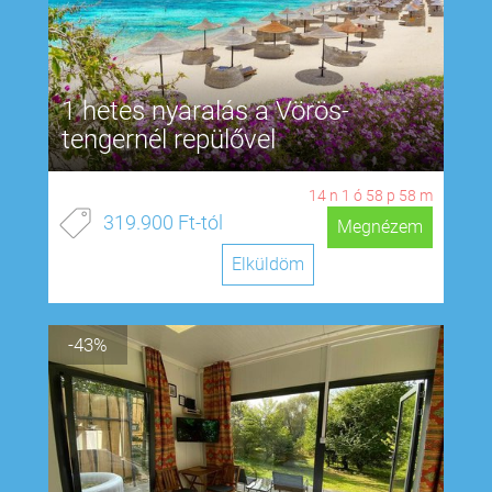
1 hetes nyaralás a Vörös-
tengernél repülővel
14
n
1
ó
58
p
57
m
319.900 Ft-tól
Megnézem
Elküldöm
-43%