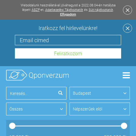
Weboldalunk használatával jóváhagyod a 2022.08.04-én hatályba
lépett
ÁSZF
-et,
Adatkezelési Tájékoztatót
és
Süti tájékoztatót
.
Elfogadom
Iratkozz fel hírlevelünkre!
Men
Budapest
Összes
Népszerűek elöl