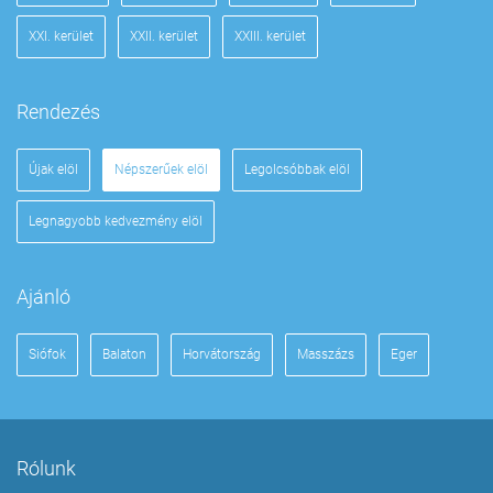
XXI. kerület
XXII. kerület
XXIII. kerület
Rendezés
Újak elöl
Népszerűek elöl
Legolcsóbbak elöl
Legnagyobb kedvezmény elöl
Ajánló
Siófok
Balaton
Horvátország
Masszázs
Eger
Rólunk