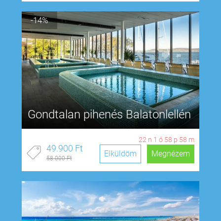
-14%
Gondtalan pihenés Balatonlellén
22
n
1
ó
58
p
57
m
49.900 Ft
Elküldöm
Megnézem
58.000 Ft