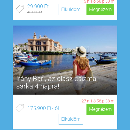
5
n
1
ó
58
p
57
m
29.900 Ft
Elküldöm
Megnézem
48.050 Ft
Irány Bari, az olasz csizma
sarka 4 napra!
27
n
1
ó
58
p
57
m
175.900 Ft-tól
Megnézem
Elküldöm