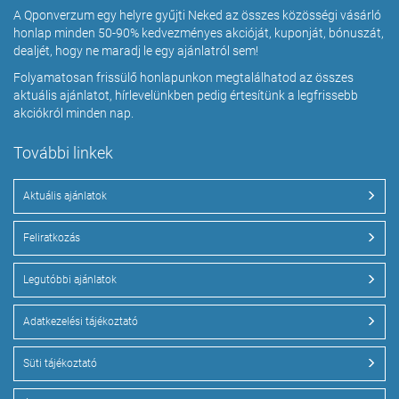
A Qponverzum egy helyre gyűjti Neked az összes közösségi vásárló
honlap minden 50-90% kedvezményes akcióját, kuponját, bónuszát,
dealjét, hogy ne maradj le egy ajánlatról sem!
Folyamatosan frissülő honlapunkon megtalálhatod az összes
aktuális ajánlatot, hírlevelünkben pedig értesítünk a legfrissebb
akciókról minden nap.
További linkek
Aktuális ajánlatok
Feliratkozás
Legutóbbi ajánlatok
Adatkezelési tájékoztató
Süti tájékoztató