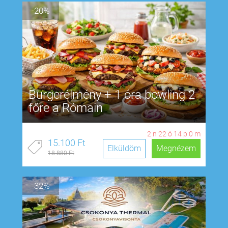
-20%
Burgerélmény + 1 óra bowling 2
főre a Rómain
2
n
22
ó
13
p
59
m
15.100 Ft
Elküldöm
Megnézem
18.880 Ft
-32%