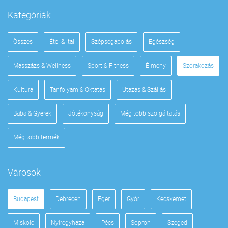
Kategóriák
Összes
Étel & Ital
Szépségápolás
Egészség
Masszázs & Wellness
Sport & Fitness
Élmény
Szórakozás
Kultúra
Tanfolyam & Oktatás
Utazás & Szállás
Baba & Gyerek
Jótékonyság
Még több szolgáltatás
Még több termék
Városok
Budapest
Debrecen
Eger
Győr
Kecskemét
Miskolc
Nyíregyháza
Pécs
Sopron
Szeged