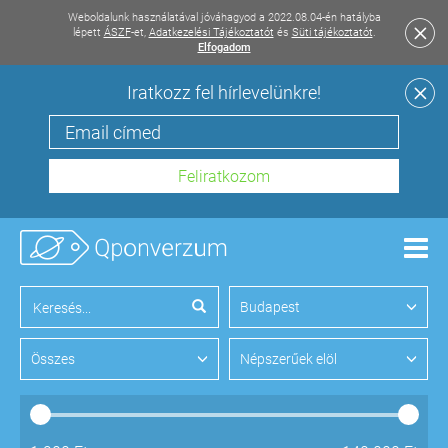
Weboldalunk használatával jóváhagyod a 2022.08.04-én hatályba
lépett
ÁSZF
-et,
Adatkezelési Tájékoztatót
és
Süti tájékoztatót
.
Elfogadom
Iratkozz fel hírlevelünkre!
Men
Budapest
Összes
Népszerűek elöl