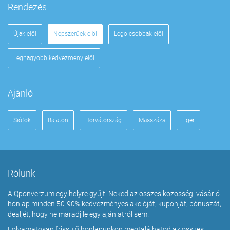
Rendezés
Újak elöl
Népszerűek elöl
Legolcsóbbak elöl
Legnagyobb kedvezmény elöl
Ajánló
Siófok
Balaton
Horvátország
Masszázs
Eger
Rólunk
A Qponverzum egy helyre gyűjti Neked az összes közösségi vásárló
honlap minden 50-90% kedvezményes akcióját, kuponját, bónuszát,
dealjét, hogy ne maradj le egy ajánlatról sem!
Folyamatosan frissülő honlapunkon megtalálhatod az összes