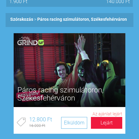
1.900
Ft
140.000
Ft
Szórakozás
Páros racing szimulátoron, Székesfehérváron
-20%
Páros racing szimulátoron,
Székesfehérváron
Az ajánlat lejárt
12.800 Ft
Elküldöm
Lejárt
16.000 Ft