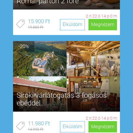
Római-parton 2 főre
2
n
22
ó
13
p
59
m
15.900 Ft
Elküldöm
Megnézem
19.860 Ft
-20%
Siroki várlátogatás 3 fogásos
ebéddel
2
n
22
ó
13
p
59
m
11.980 Ft
Elküldöm
Megnézem
14.990 Ft