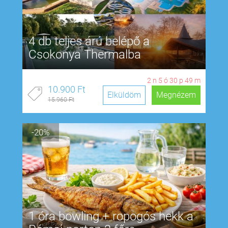
4 db teljes árú belépő a
Csokonya Thermalba
2
n
5
ó
30
p
48
m
10.900 Ft
Elküldöm
Megnézem
15.960 Ft
-20%
1 óra bowling + ropogós hekk a