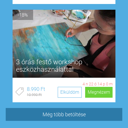
-18%
3 órás festő workshop
eszközhasználattal
4
n
22
ó
13
p
59
m
8.990 Ft
Elküldöm
Megnézem
10.990 Ft
Még több betöltése