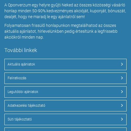
A Qponverzum egy helyre gyűjti Neked az összes közösségi vásárló
honlap minden 50-90% kedvezményes akcióját, kuponját, bónuszát,
dealjét, hogy ne maradj le egy ajánlatról sem!
Folyamatosan frissülő honlapunkon megtalálhatod az összes
aktuális ajánlatot, hírlevelünkben pedig értesítünk a legfrissebb
akciókról minden nap.
További linkek
Aktuális ajánlatok
Feliratkozás
Legutóbbi ajánlatok
Adatkezelési tájékoztató
Süti tájékoztató