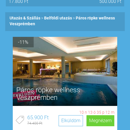
17.800
Ft
500.000
Ft
Utazás & Szállás
Belföldi utazás
Páros röpke wellness
Veszprémben
-11%
Páros röpke wellness
Veszprémben
10
n
13
ó
35
p
11
m
65.900 Ft
Elküldöm
Megnézem
74.400 Ft