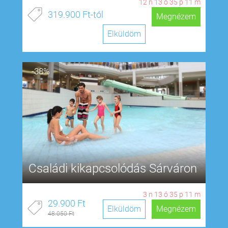
12
n
13
ó
35
p
10
m
319.900 Ft-tól
Megnézem
Elküldöm
-38%
Családi kikapcsolódás Sárváron
3
n
13
ó
35
p
10
m
29.900 Ft
Elküldöm
Megnézem
48.050 Ft