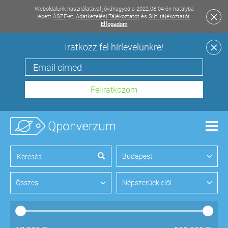
Weboldalunk használatával jóváhagyod a 2022.08.04-én hatályba
lépett
ÁSZF
-et,
Adatkezelési Tájékoztatót
és
Süti tájékoztatót
.
Elfogadom
Iratkozz fel hírlevelünkre!
Men
Budapest
Összes
Népszerűek elöl