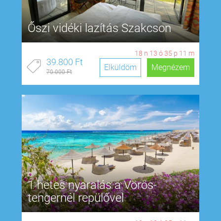
Őszi vidéki lazítás Szakcson
18
n
13
ó
35
p
10
m
39.800 Ft
Elküldöm
Megnézem
70.000 Ft
1 hetes nyaralás a Vörös-
tengernél repülővel