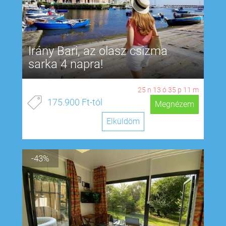
Irány Bari, az olasz csizma
sarka 4 napra!
25
n
13
ó
35
p
10
m
175.900 Ft-tól
Megnézem
Elküldöm
-43%