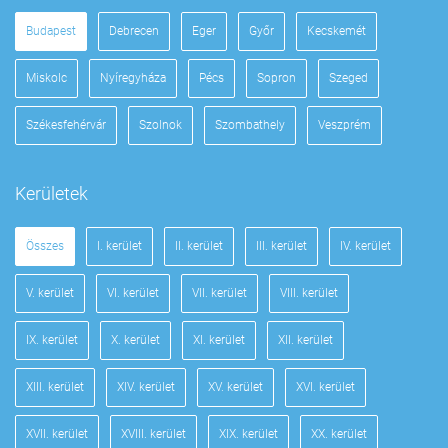
Budapest
Debrecen
Eger
Győr
Kecskemét
Miskolc
Nyíregyháza
Pécs
Sopron
Szeged
Székesfehérvár
Szolnok
Szombathely
Veszprém
Kerületek
Összes
I. kerület
II. kerület
III. kerület
IV. kerület
V. kerület
VI. kerület
VII. kerület
VIII. kerület
IX. kerület
X. kerület
XI. kerület
XII. kerület
XIII. kerület
XIV. kerület
XV. kerület
XVI. kerület
XVII. kerület
XVIII. kerület
XIX. kerület
XX. kerület