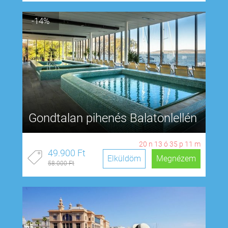
-14%
Gondtalan pihenés Balatonlellén
20
n
13
ó
35
p
10
m
49.900 Ft
Elküldöm
Megnézem
58.000 Ft