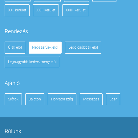
XXI. kerület
XXII. kerület
XXIII. kerület
Rendezés
Újak elöl
Népszerűek elöl
Legolcsóbbak elöl
Legnagyobb kedvezmény elöl
Ajánló
Siófok
Balaton
Horvátország
Masszázs
Eger
Rólunk