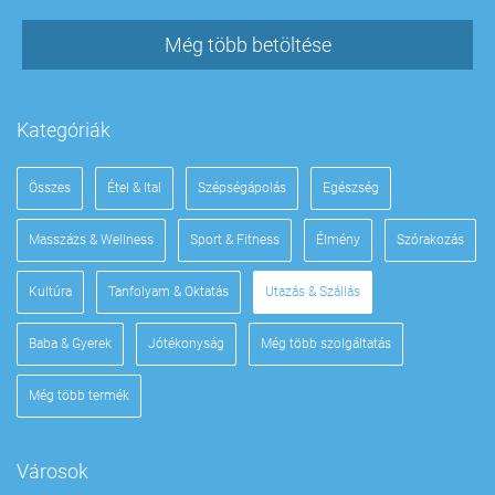
Még több betöltése
Kategóriák
Összes
Étel & Ital
Szépségápolás
Egészség
Masszázs & Wellness
Sport & Fitness
Élmény
Szórakozás
Kultúra
Tanfolyam & Oktatás
Utazás & Szállás
Baba & Gyerek
Jótékonyság
Még több szolgáltatás
Még több termék
Városok