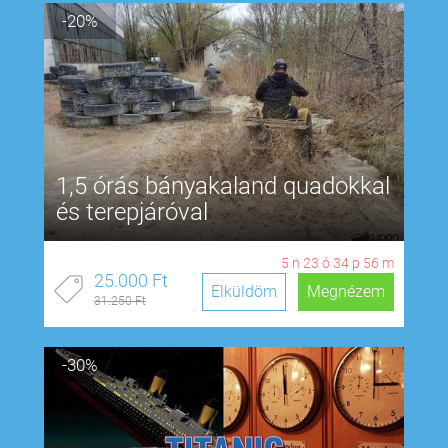
-20%
1,5 órás bányakaland quadokkal
és terepjáróval
5
n
23
ó
34
p
55
m
25.000 Ft
Elküldöm
Megnézem
31.250 Ft
-30%