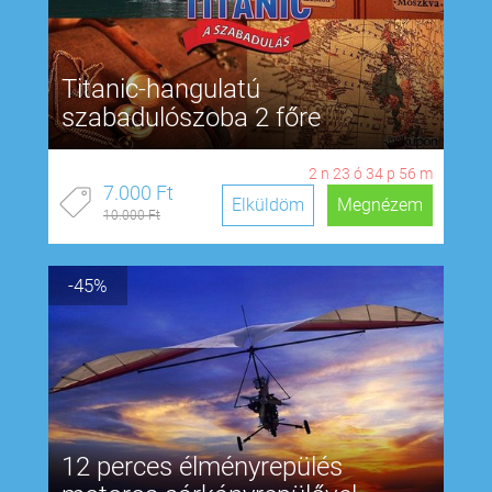
Titanic-hangulatú
szabadulószoba 2 főre
2
n
23
ó
34
p
55
m
7.000 Ft
Elküldöm
Megnézem
10.000 Ft
-45%
12 perces élményrepülés