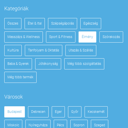
Kategóriák
Összes
Étel & Ital
Szépségápolás
Egészség
Masszázs & Wellness
Sport & Fitness
Élmény
Szórakozás
Kultúra
Tanfolyam & Oktatás
Utazás & Szállás
Baba & Gyerek
Jótékonyság
Még több szolgáltatás
Még több termék
Városok
Budapest
Debrecen
Eger
Győr
Kecskemét
Miskolc
Nyíregyháza
Pécs
Sopron
Szeged