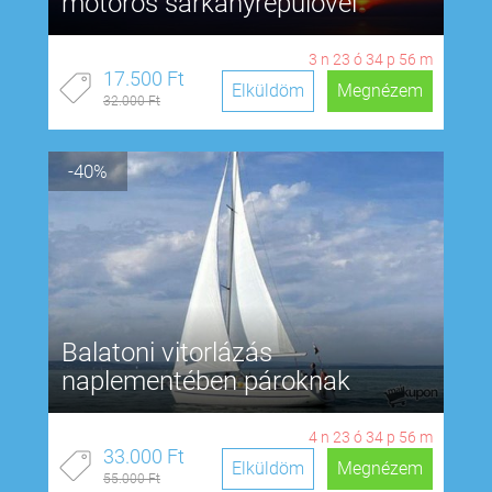
motoros sárkányrepülővel
3
n
23
ó
34
p
55
m
17.500 Ft
Elküldöm
Megnézem
32.000 Ft
-40%
Balatoni vitorlázás
naplementében pároknak
4
n
23
ó
34
p
55
m
33.000 Ft
Elküldöm
Megnézem
55.000 Ft