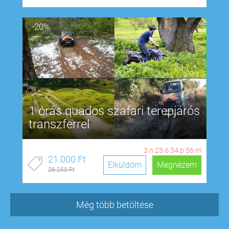
-20%
1 órás quados szafari terepjárós
transzferrel
3
n
23
ó
34
p
55
m
21.000 Ft
Elküldöm
Megnézem
26.250 Ft
Még több betöltése