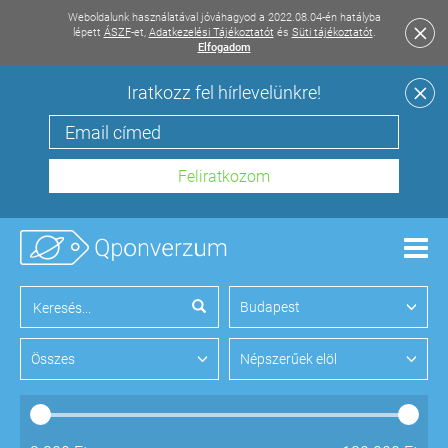
Weboldalunk használatával jóváhagyod a 2022.08.04-én hatályba
lépett
ÁSZF
-et,
Adatkezelési Tájékoztatót
és
Süti tájékoztatót
.
Elfogadom
Iratkozz fel hírlevelünkre!
Men
Budapest
Összes
Népszerűek elöl