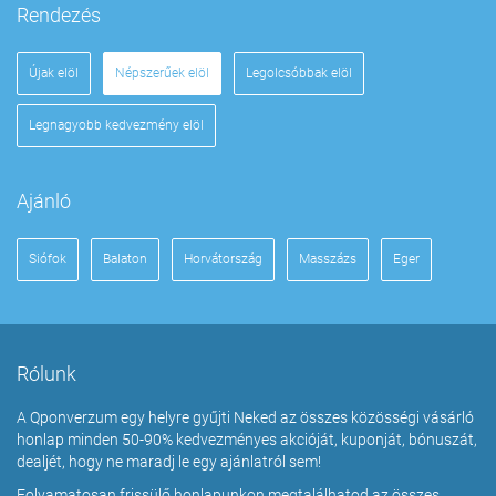
Rendezés
Újak elöl
Népszerűek elöl
Legolcsóbbak elöl
Legnagyobb kedvezmény elöl
Ajánló
Siófok
Balaton
Horvátország
Masszázs
Eger
Rólunk
A Qponverzum egy helyre gyűjti Neked az összes közösségi vásárló
honlap minden 50-90% kedvezményes akcióját, kuponját, bónuszát,
dealjét, hogy ne maradj le egy ajánlatról sem!
Folyamatosan frissülő honlapunkon megtalálhatod az összes