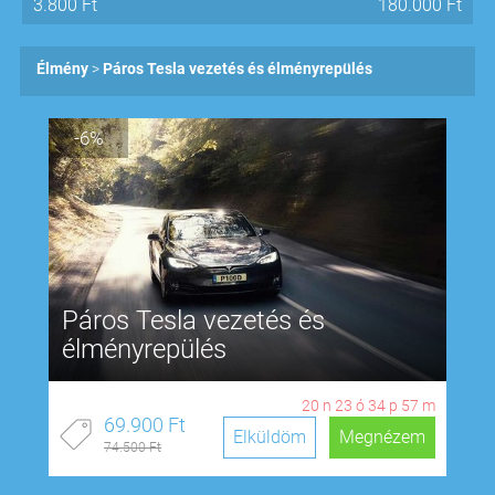
3.800
Ft
180.000
Ft
Élmény
Páros Tesla vezetés és élményrepülés
-6%
Páros Tesla vezetés és
élményrepülés
20
n
23
ó
34
p
56
m
69.900 Ft
Elküldöm
Megnézem
74.500 Ft