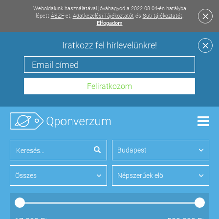
Weboldalunk használatával jóváhagyod a 2022.08.04-én hatályba
lépett
ÁSZF
-et,
Adatkezelési Tájékoztatót
és
Süti tájékoztatót
.
Elfogadom
Iratkozz fel hírlevelünkre!
Men
Budapest
Összes
Népszerűek elöl