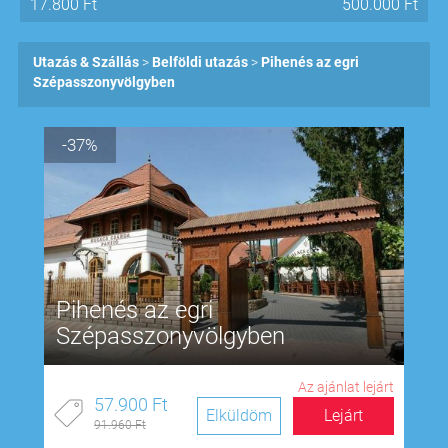
17.800
Ft
500.000
Ft
Utazás & Szállás
Belföldi utazás
Pihenés az egri
Szépasszonyvölgyben
-37%
Pihenés az egri
Szépasszonyvölgyben
Az ajánlat lejárt
57.900 Ft
Elküldöm
Lejárt
91.960 Ft