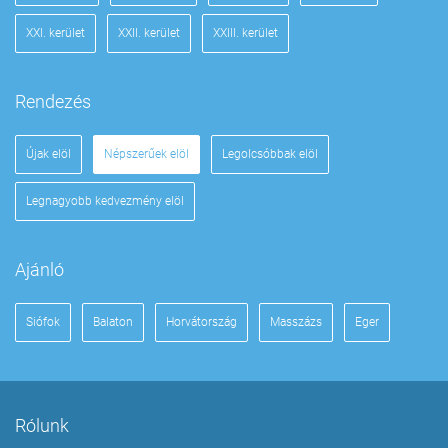
XXI. kerület
XXII. kerület
XXIII. kerület
Rendezés
Újak elöl
Népszerűek elöl
Legolcsóbbak elöl
Legnagyobb kedvezmény elöl
Ajánló
Siófok
Balaton
Horvátország
Masszázs
Eger
Rólunk