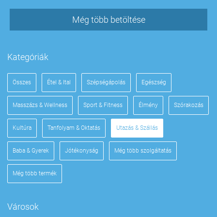
Még több betöltése
Kategóriák
Összes
Étel & Ital
Szépségápolás
Egészség
Masszázs & Wellness
Sport & Fitness
Élmény
Szórakozás
Kultúra
Tanfolyam & Oktatás
Utazás & Szállás
Baba & Gyerek
Jótékonyság
Még több szolgáltatás
Még több termék
Városok