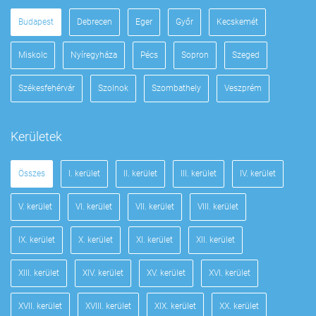
Budapest
Debrecen
Eger
Győr
Kecskemét
Miskolc
Nyíregyháza
Pécs
Sopron
Szeged
Székesfehérvár
Szolnok
Szombathely
Veszprém
Kerületek
Összes
I. kerület
II. kerület
III. kerület
IV. kerület
V. kerület
VI. kerület
VII. kerület
VIII. kerület
IX. kerület
X. kerület
XI. kerület
XII. kerület
XIII. kerület
XIV. kerület
XV. kerület
XVI. kerület
XVII. kerület
XVIII. kerület
XIX. kerület
XX. kerület