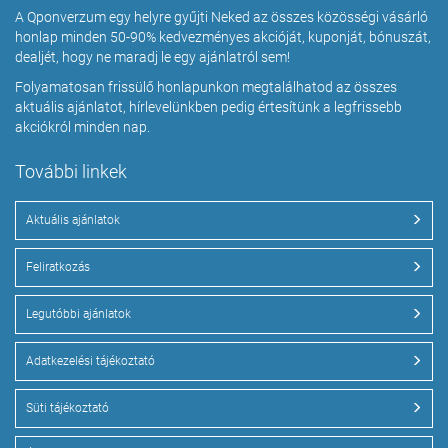
A Qponverzum egy helyre gyűjti Neked az összes közösségi vásárló
honlap minden 50-90% kedvezményes akcióját, kuponját, bónuszát,
dealjét, hogy ne maradj le egy ajánlatról sem!
Folyamatosan frissülő honlapunkon megtalálhatod az összes
aktuális ajánlatot, hírlevelünkben pedig értesítünk a legfrissebb
akciókról minden nap.
További linkek
Aktuális ajánlatok
Feliratkozás
Legutóbbi ajánlatok
Adatkezelési tájékoztató
Süti tájékoztató