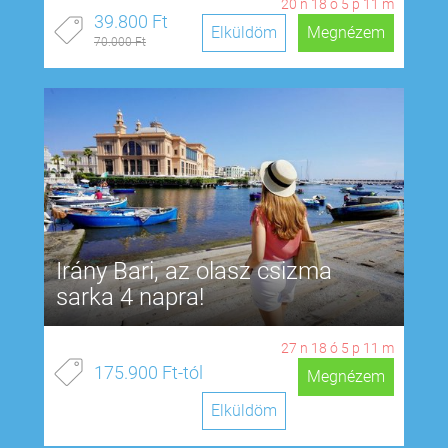
20
n
18
ó
5
p
10
m
39.800 Ft
Elküldöm
Megnézem
70.000 Ft
Irány Bari, az olasz csizma
sarka 4 napra!
27
n
18
ó
5
p
10
m
175.900 Ft-tól
Megnézem
Elküldöm