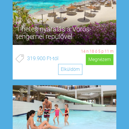
1 hetes nyaralás a Vörös-
tengernél repülővel
14
n
18
ó
5
p
10
m
319.900 Ft-tól
Megnézem
Elküldöm
-38%