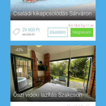
Családi kikapcsolódás Sárváron
5
n
18
ó
5
p
10
m
29.900 Ft
Elküldöm
Megnézem
48.050 Ft
-43%
Őszi vidéki lazítás Szakcson