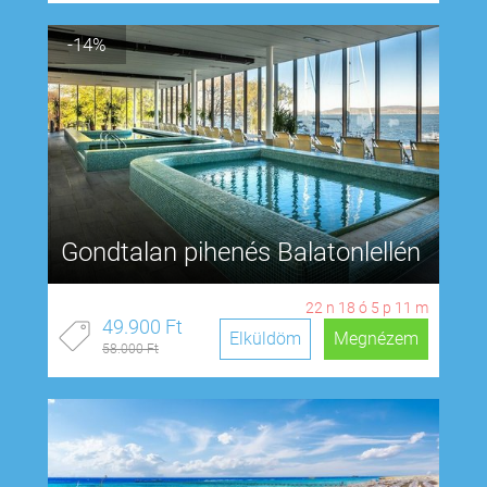
-14%
Gondtalan pihenés Balatonlellén
22
n
18
ó
5
p
10
m
49.900 Ft
Elküldöm
Megnézem
58.000 Ft