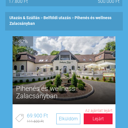
17.800
Ft
500.000
Ft
Utazás & Szállás
Belföldi utazás
Pihenés és wellness
Zalacsányban
-37%
Pihenés és wellness
Zalacsányban
Az ajánlat lejárt
69.900 Ft
Elküldöm
Lejárt
111.600 Ft