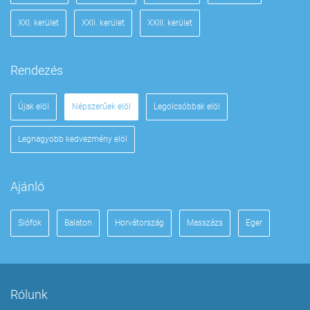
XXI. kerület
XXII. kerület
XXIII. kerület
Rendezés
Újak elöl
Népszerűek elöl
Legolcsóbbak elöl
Legnagyobb kedvezmény elöl
Ajánló
Siófok
Balaton
Horvátország
Masszázs
Eger
Rólunk