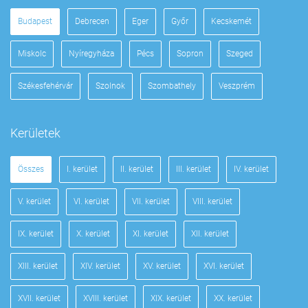
Budapest
Debrecen
Eger
Győr
Kecskemét
Miskolc
Nyíregyháza
Pécs
Sopron
Szeged
Székesfehérvár
Szolnok
Szombathely
Veszprém
Kerületek
Összes
I. kerület
II. kerület
III. kerület
IV. kerület
V. kerület
VI. kerület
VII. kerület
VIII. kerület
IX. kerület
X. kerület
XI. kerület
XII. kerület
XIII. kerület
XIV. kerület
XV. kerület
XVI. kerület
XVII. kerület
XVIII. kerület
XIX. kerület
XX. kerület