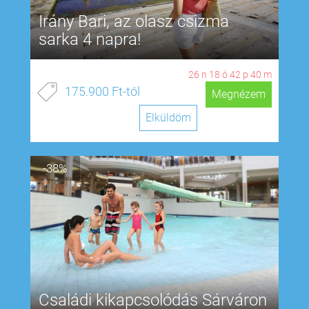
Irány Bari, az olasz csizma
sarka 4 napra!
26
n
18
ó
42
p
39
m
175.900 Ft-tól
Megnézem
Elküldöm
-38%
Családi kikapcsolódás Sárváron