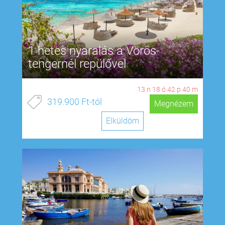
1 hetes nyaralás a Vörös-
tengernél repülővel
13
n
18
ó
42
p
39
m
319.900 Ft-tól
Megnézem
Elküldöm