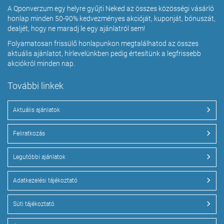
A Qponverzum egy helyre gyűjti Neked az összes közösségi vásárló
honlap minden 50-90% kedvezményes akcióját, kuponját, bónuszát,
dealjét, hogy ne maradj le egy ajánlatról sem!
Folyamatosan frissülő honlapunkon megtalálhatod az összes
aktuális ajánlatot, hírlevelünkben pedig értesítünk a legfrissebb
akciókról minden nap.
További linkek
Aktuális ajánlatok
Feliratkozás
Legutóbbi ajánlatok
Adatkezelési tájékoztató
Süti tájékoztató