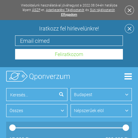
Weboldalunk használatával jóváhagyod a 2022.08.04-én hatályba
lépett
ÁSZF
-et,
Adatkezelési Tájékoztatót
és
Süti tájékoztatót
.
Elfogadom
Iratkozz fel hírlevelünkre!
Men
Budapest
Összes
Népszerűek elöl