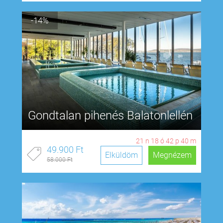
-14%
Gondtalan pihenés Balatonlellén
21
n
18
ó
42
p
39
m
49.900 Ft
Elküldöm
Megnézem
58.000 Ft