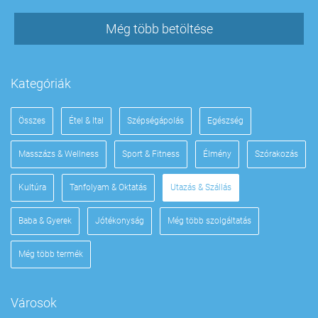
Még több betöltése
Kategóriák
Összes
Étel & Ital
Szépségápolás
Egészség
Masszázs & Wellness
Sport & Fitness
Élmény
Szórakozás
Kultúra
Tanfolyam & Oktatás
Utazás & Szállás
Baba & Gyerek
Jótékonyság
Még több szolgáltatás
Még több termék
Városok