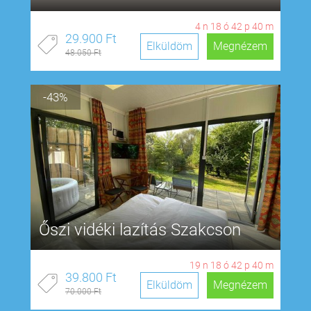
4
n
18
ó
42
p
39
m
29.900 Ft
Elküldöm
Megnézem
48.050 Ft
-43%
Őszi vidéki lazítás Szakcson
19
n
18
ó
42
p
39
m
39.800 Ft
Elküldöm
Megnézem
70.000 Ft