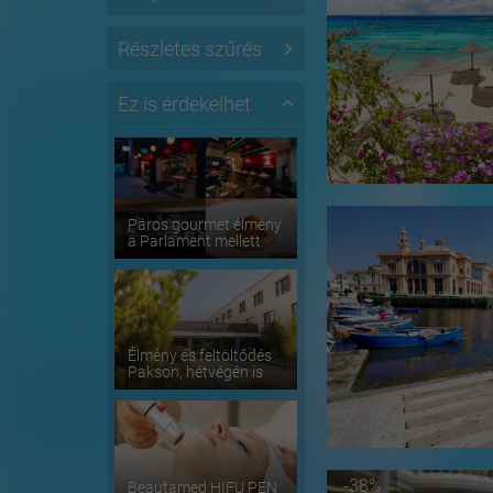
Részletes szűrés
Ez is érdekelhet
Páros gourmet élmény
a Parlament mellett
Élmény és feltöltődés
Pakson, hétvégén is
-38%
Beautamed HIFU PEN