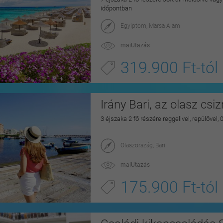
időpontban
Egyiptom, Marsa Alam
maiUtazás
319.900 Ft-tól
Irány Bari, az olasz csi
3 éjszaka 2 fő részére reggelivel, repülővel,
Olaszország, Bari
maiUtazás
175.900 Ft-tól