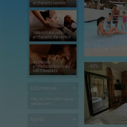
arcfiatalító kezelés
Választható japán
arcfiatalító masszázs
45 perces
-43%
professzionális nyak-
váll masszázs
Előzmények
Még nem tekintettél meg egy
ajánlatot sem
Ajánló