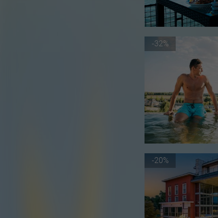
-32%
-20%