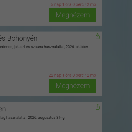
5
n
ap
1
ó
ra
0
p
erc
41
m
p
Megnézem
nés Böhönyén
 medence, jakuzzi és szauna használattal, 2026. október
22
n
ap
1
ó
ra
0
p
erc
41
m
p
Megnézem
en
ilág használattal, 2026. augusztus 31-ig