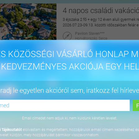
4 napos családi vakáci
3 éjszaka 2 fő + egy 12 éven aluli gyermek r
2026.07.23-09.13. közötti időszakban felár 
Pavilon Slaven***
Horvátország, Selce
maiUtazás
S KÖZÖSSÉGI VÁSÁRLÓ HONLAP M
144.900 Ft
 KEDVEZMÉNYES AKCIÓJA EGY HEL
Pihentető napok Nyíre
adj le egyetlen akcióról sem, iratkozz fel hírleve
2 éjszaka 2 fő részére félpanzióval, az Aq
2027.04.30. között
Hotel Írisz
4431 Nyíregyháza, Szódaház u. 10.
Email címedet nem adjuk ki, nem küldünk kéretlen levelet.
maiUtazás
 Tájékoztatót
elolvastam és megértettem, hozzájárulok e-mail címem kezeléséhez és
69.900 Ft
evelet küldjön, mely hozzájárulást bármikor visszavonhatom.