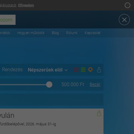
tájékoztatót
.
Elfogadom
ánlatok
Hogyan működik
Blog
Rólunk
Kapcsolat
Rendezés:
Népszerűek elöl
500.000
Ft
Bezár
yulán
 fürdőbelépővel, 2026. május 31-ig