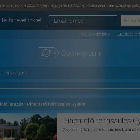
val jóváhagyod a 2022.08.04-én hatályba lépett
ÁSZF
-et,
Adatkezelési Tájékoztatót
és
Süti 
 fel hírlevelünkre!
Aktuális ajánlatok
Legutóbbi aj
+ Országos
földi utazás
Pihentető felfrissülés Gyulán
Pihentető felfrissülés G
2 éjszaka 2 fő részére félpanzióval, ajándék