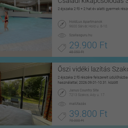
Családi kikapcsolódás 
2 éjszaka 2 fő + 2 hat év alatti gyermek rés
HoldLux Apartmanok
9600 Sárvár, Hold u. 8-10.
Szallasguru.hu
29.900 Ft
48.050 Ft
Őszi vidéki lazítás Sza
2 éjszaka 2 fő részére felszerelt üdülőházban
használattal, 2026.09.01-10.31. között
Janus Country Site
7213 Szakcs, Ady u. 17.
maiUtazás
39.800 Ft
70.000 Ft