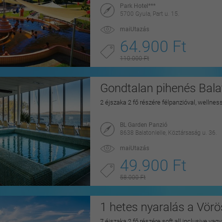
Park Hotel***
5700 Gyula, Part u. 15.
maiUtazás
64.900 Ft
110.000 Ft
Gondtalan pihenés Balat
2 éjszaka 2 fő részére félpanzióval, wellnes
BL Garden Panzió
8638 Balatonlelle, Köztársaság u. 36.
maiUtazás
49.900 Ft
58.000 Ft
1 hetes nyaralás a Vörö
7 éjszaka 2 fő részére soft all inclusive vag