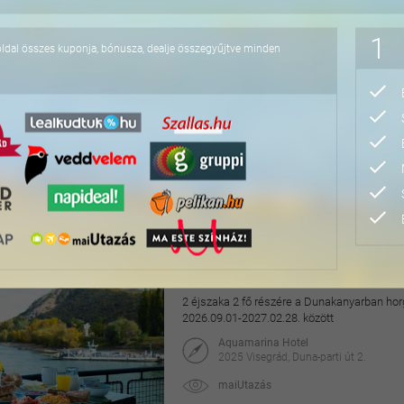
118.000 Ft
1
oldal összes kuponja, bónusza, dealje összegyűjtve minden
4 napos lazítás Bükfür
3 éjszaka 2 fő részére önellátással, 2027. júl
Apartman Hotel Bükfürdő***
9740 Bük, Termál krt. 41/A
orango
64.800 Ft
76.800 Ft
Hangulatos pihenés a v
2 éjszaka 2 fő részére a Dunakanyarban horg
2026.09.01-2027.02.28. között
Aquamarina Hotel
2025 Visegrád, Duna-parti út 2.
maiUtazás