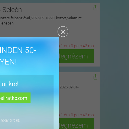
ó Selcén
észére félpanzióval, 2026.09.13-20. között, valamint
ellenében
20
n
ap
1
ó
ra
0
p
erc
41
m
p
INDEN 50-
Megnézem
YEN!
gyházán
lünkre!
uarius Élményfürdő szomszédságában, 2026.09.01-
20
n
ap
1
ó
ra
0
p
erc
41
m
p
 hogy arra az
Megnézem