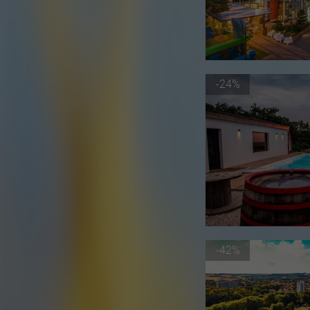
-24%
-42%