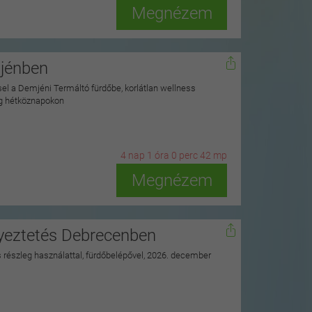
Megnézem
mjénben
ssel a Demjéni Termáltó fürdőbe, korlátlan wellness
ag hétköznapokon
4
n
ap
1
ó
ra
0
p
erc
41
m
p
Megnézem
nyeztetés Debrecenben
ss részleg használattal, fürdőbelépővel, 2026. december