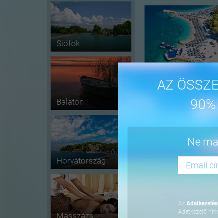
Siófok
AZ ÖSSZE
90%
Balaton
-41%
Ne mar
Horvátország
Az
Adatkezelési
Adatkezelő hírl
Masszázs