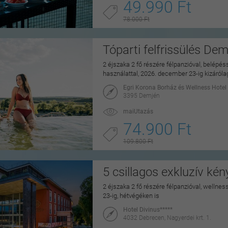
49.990 Ft
78.000 Ft
Tóparti felfrissülés De
2 éjszaka 2 fő részére félpanzióval, belépé
használattal, 2026. december 23-ig kizáról
Egri Korona Borház és Wellness Hotel
3395 Demjén
maiUtazás
74.900 Ft
109.800 Ft
5 csillagos exkluzív ké
2 éjszaka 2 fő részére félpanzióval, wellne
23-ig, hétvégéken is
Hotel Divinus*****
4032 Debrecen, Nagyerdei krt. 1.