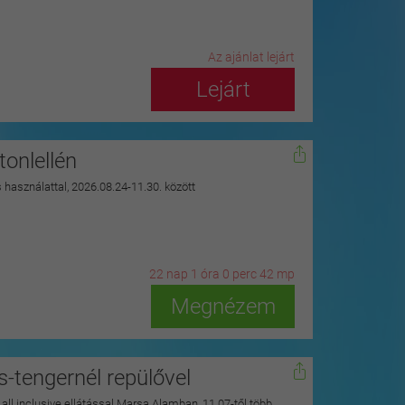
Az ajánlat lejárt
Lejárt
onlellén
s használattal, 2026.08.24-11.30. között
22
n
ap
1
ó
ra
0
p
erc
41
m
p
Megnézem
s-tengernél repülővel
y all inclusive ellátással Marsa Alamban, 11.07-től több