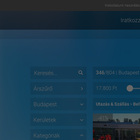
Weboldalunk használatá
Iratkozz
346
/
804
|
Budapest
Árszűrő
17.800
Ft
Budapest
Utazás & Szállás
Bel
-41%
Kerületek
Kategóriák