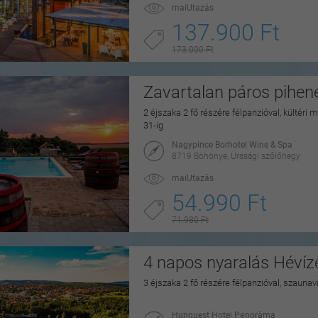
maiUtazás
137.900 Ft
173.000 Ft
Zavartalan páros pihe
2 éjszaka 2 fő részére félpanzióval, kültéri
31-ig
Nagypince Borhotel Wine & Spa
8719 Böhönye, Urasági szőlőhegy
maiUtazás
54.990 Ft
71.980 Ft
4 napos nyaralás Hévíz
3 éjszaka 2 fő részére félpanzióval, szaunav
Hunguest Hotel Panoráma