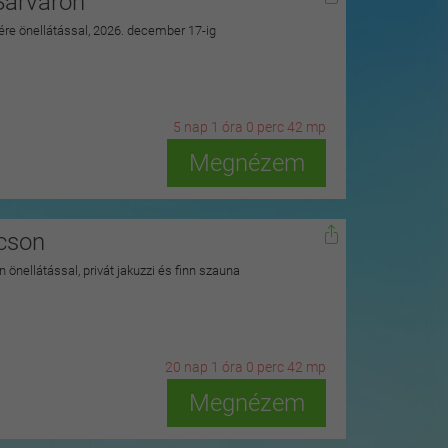
Sárváron
zére önellátással, 2026. december 17-ig
5
n
ap
1
ó
ra
0
p
erc
41
m
p
Megnézem
kcson
 önellátással, privát jakuzzi és finn szauna
20
n
ap
1
ó
ra
0
p
erc
41
m
p
Megnézem