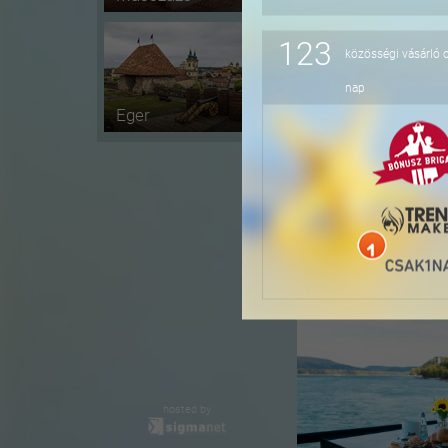
123
közösségi vásárló 
-16%
nap
Eger
-36%
hosted by