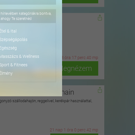
hírlevélben kategóriákra bontva,
dőn
ahogy Te szeretnéd
ius 15-ig
Étel & Ital
Szépségápolás
Egészség
Masszázs & Wellness
2
n
ap
18
ó
ra
17
p
erc
39
m
p
Sport & Fitnees
Megnézem
Élmény
isegrádi Duna hullámain
onyzó szállodahajón, reggelivel, kerékpár használattal,
21
n
ap
1
ó
ra
0
p
erc
41
m
p