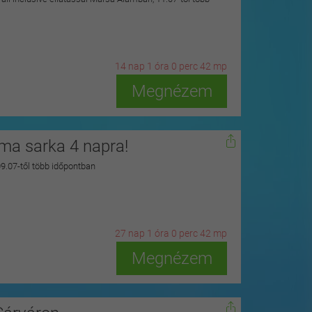
14
n
ap
1
ó
ra
0
p
erc
41
m
p
Megnézem
zma sarka 4 napra!
 09.07-től több időpontban
27
n
ap
1
ó
ra
0
p
erc
41
m
p
Megnézem