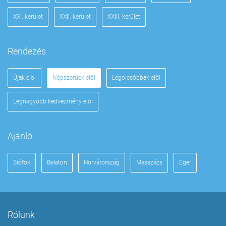
XXI. kerület
XXII. kerület
XXIII. kerület
Rendezés
Újak elöl
Népszerűek elöl
Legolcsóbbak elöl
Legnagyobb kedvezmény elöl
Ajánló
Siófok
Balaton
Horvátország
Masszázs
Eger
Rólunk