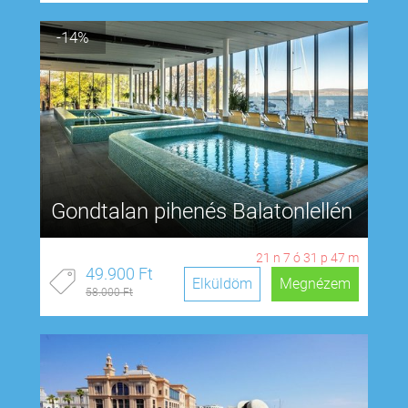
-14%
Gondtalan pihenés Balatonlellén
21
n
7
ó
31
p
46
m
49.900 Ft
Elküldöm
Megnézem
58.000 Ft