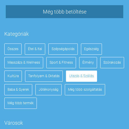
Még több betöltése
Kategóriák
Összes
Étel & Ital
Szépségápolás
Egészség
Masszázs & Wellness
Sport & Fitness
Élmény
Szórakozás
Kultúra
Tanfolyam & Oktatás
Utazás & Szállás
Baba & Gyerek
Jótékonyság
Még több szolgáltatás
Még több termék
Városok