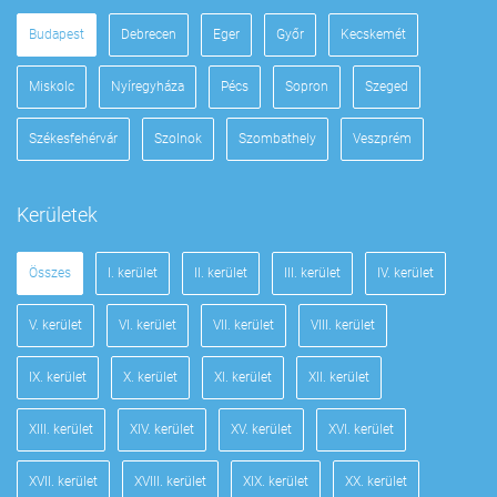
Budapest
Debrecen
Eger
Győr
Kecskemét
Miskolc
Nyíregyháza
Pécs
Sopron
Szeged
Székesfehérvár
Szolnok
Szombathely
Veszprém
Kerületek
Összes
I. kerület
II. kerület
III. kerület
IV. kerület
V. kerület
VI. kerület
VII. kerület
VIII. kerület
IX. kerület
X. kerület
XI. kerület
XII. kerület
XIII. kerület
XIV. kerület
XV. kerület
XVI. kerület
XVII. kerület
XVIII. kerület
XIX. kerület
XX. kerület