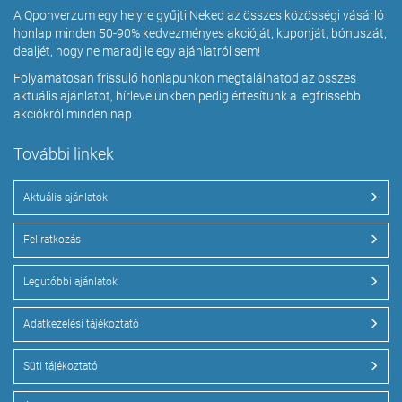
A Qponverzum egy helyre gyűjti Neked az összes közösségi vásárló
honlap minden 50-90% kedvezményes akcióját, kuponját, bónuszát,
dealjét, hogy ne maradj le egy ajánlatról sem!
Folyamatosan frissülő honlapunkon megtalálhatod az összes
aktuális ajánlatot, hírlevelünkben pedig értesítünk a legfrissebb
akciókról minden nap.
További linkek
Aktuális ajánlatok
Feliratkozás
Legutóbbi ajánlatok
Adatkezelési tájékoztató
Süti tájékoztató