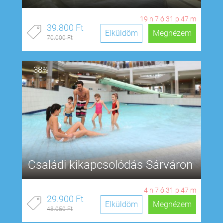
19
n
7
ó
31
p
46
m
39.800 Ft
Elküldöm
Megnézem
70.000 Ft
-38%
Családi kikapcsolódás Sárváron
4
n
7
ó
31
p
46
m
29.900 Ft
Elküldöm
Megnézem
48.050 Ft