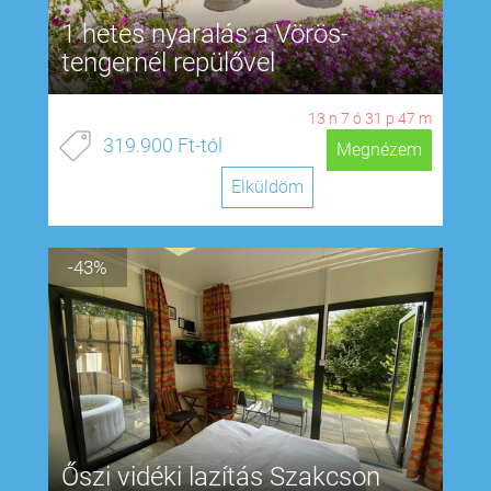
1 hetes nyaralás a Vörös-
tengernél repülővel
13
n
7
ó
31
p
46
m
319.900 Ft-tól
Megnézem
Elküldöm
-43%
Őszi vidéki lazítás Szakcson