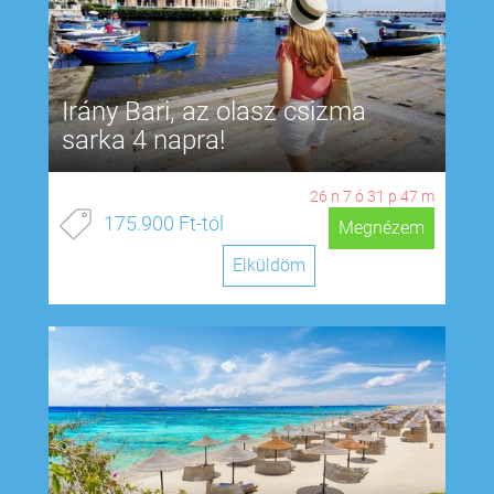
Irány Bari, az olasz csizma
sarka 4 napra!
26
n
7
ó
31
p
46
m
175.900 Ft-tól
Megnézem
Elküldöm