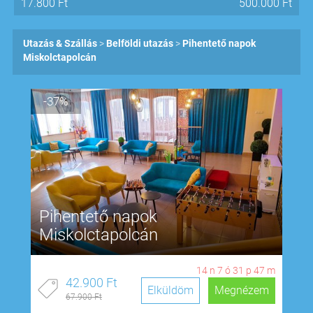
17.800
Ft
500.000
Ft
Utazás & Szállás
Belföldi utazás
Pihentető napok
Miskolctapolcán
-37%
Pihentető napok
Miskolctapolcán
14
n
7
ó
31
p
46
m
42.900 Ft
Elküldöm
Megnézem
67.900 Ft