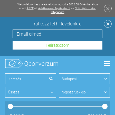
Weboldalunk használatával jóváhagyod a 2022.08.04-én hatályba
lépett
ÁSZF
-et,
Adatkezelési Tájékoztatót
és
Süti tájékoztatót
.
Elfogadom
Iratkozz fel hírlevelünkre!
Men
Budapest
Összes
Népszerűek elöl